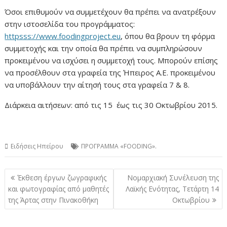
Όσοι επιθυμούν να συμμετέχουν θα πρέπει να ανατρέξουν
στην ιστοσελίδα του προγράμματος:
httpsss://www.foodingproject.eu
, όπου θα βρουν τη φόρμα
συμμετοχής και την οποία θα πρέπει να συμπληρώσουν
προκειμένου να ισχύσει η συμμετοχή τους. Μπορούν επίσης
να προσέλθουν στα γραφεία της Ήπειρος Α.Ε. προκειμένου
να υποβάλλουν την αίτησή τους στα γραφεία 7 & 8.
Διάρκεια αιτήσεων: από τις 15 έως τις 30 Οκτωβρίου 2015.
Ειδήσεις Ηπείρου
ΠΡΟΓΡΑΜΜΑ «FOODING».
Πλοήγηση
Έκθεση έργων ζωγραφικής
Νομαρχιακή Συνέλευση της
άρθρων
και φωτογραφίας από μαθητές
Λαϊκής Ενότητας, Τετάρτη 14
της Άρτας στην Πινακοθήκη
Οκτωβρίου