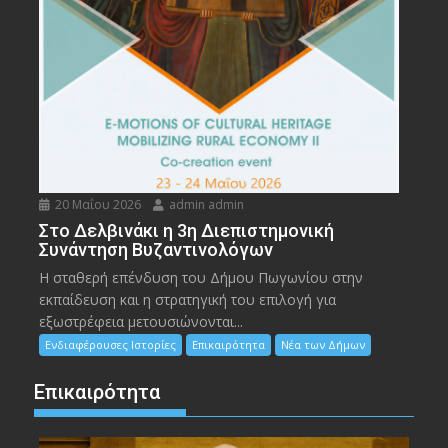
20 Μαΐου 2026
admin admin
Στο Δελβινάκι η 3η Διεπιστημονική
Συνάντηση Βυζαντινολόγων
Η σταθερή επένδυση του Δήμου Πωγωνίου στην
εκπαίδευση και η στρατηγική του επιλογή για
εξωστρέφεια μετουσιώνονται...
Ενδιαφέρουσες Ιστορίες
Επικαιρότητα
Νέα των Δήμων
Επικαιρότητα