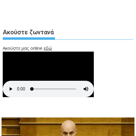
Ακούστε ζωντανά
Ακούστε μας online
εδώ