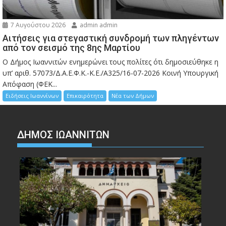
7 Αυγούστου 2026
admin admin
Αιτήσεις για στεγαστική συνδρομή των πληγέντων
από τον σεισμό της 8ης Μαρτίου
Ο Δήμος Ιωαννιτών ενημερώνει τους πολίτες ότι δημοσιεύθηκε η
υπ’ αριθ. 57073/Δ.Α.Ε.Φ.Κ.-Κ.Ε./Α325/16-07-2026 Κοινή Υπουργική
Απόφαση (ΦΕΚ...
Ειδήσεις Ιωαννίνων
Επικαιρότητα
Νέα των Δήμων
ΔΗΜΟΣ ΙΩΑΝΝΙΤΩΝ