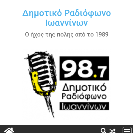
Περάστε
στο
Δημοτικό Ραδιόφωνο
περιεχόμενο
Ιωαννίνων
Ο ήχος της πόλης από το 1989