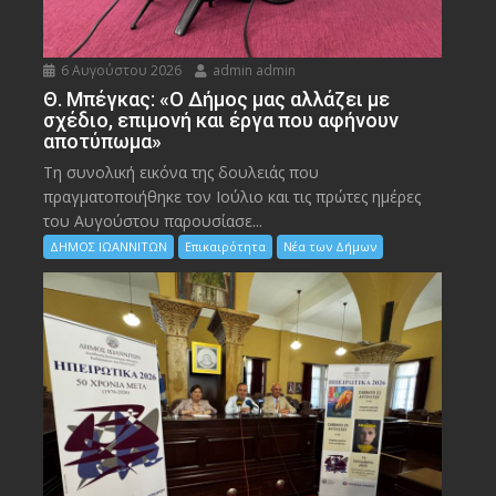
6 Αυγούστου 2026
admin admin
Θ. Μπέγκας: «Ο Δήμος μας αλλάζει με
σχέδιο, επιμονή και έργα που αφήνουν
αποτύπωμα»
Τη συνολική εικόνα της δουλειάς που
πραγματοποιήθηκε τον Ιούλιο και τις πρώτες ημέρες
του Αυγούστου παρουσίασε...
ΔΗΜΟΣ ΙΩΑΝΝΙΤΩΝ
Επικαιρότητα
Νέα των Δήμων