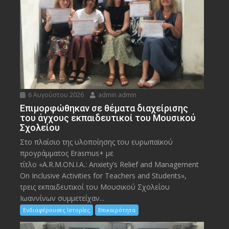
6 Αυγούστου 2026
admin admin
Eπιμορφώθηκαν σε θέματα διαχείρισης
του άγχους εκπαιδευτικοί του Μουσικού
Σχολείου
Στο πλαίσιο της υλοποίησης του ευρωπαϊκού
προγράμματος Erasmus+ με
τίτλο «A.R.M.ON.I.A.: Anxiety’s Relief and Management
On Inclusive Activities for Teachers and Students»,
τρεις εκπαιδευτικοί του Μουσικού Σχολείου
Ιωαννίνων συμμετείχαν...
Ενδιαφέρουσες Ιστορίες
Επικαιρότητα