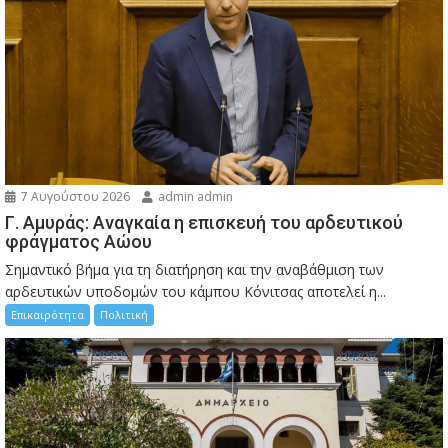
7 Αυγούστου 2026
admin admin
Γ. Αμυράς: Αναγκαία η επισκευή του αρδευτικού
φράγματος Αώου
Σημαντικό βήμα για τη διατήρηση και την αναβάθμιση των
αρδευτικών υποδομών του κάμπου Κόνιτσας αποτελεί η...
Επικαιρότητα
Πολιτική