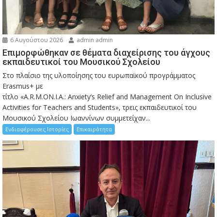
6 Αυγούστου 2026
admin admin
Eπιμορφώθηκαν σε θέματα διαχείρισης του άγχους
εκπαιδευτικοί του Μουσικού Σχολείου
Στο πλαίσιο της υλοποίησης του ευρωπαϊκού προγράμματος
Erasmus+ με
τίτλο «A.R.M.ON.I.A.: Anxiety’s Relief and Management On Inclusive
Activities for Teachers and Students», τρεις εκπαιδευτικοί του
Μουσικού Σχολείου Ιωαννίνων συμμετείχαν...
Ενδιαφέρουσες Ιστορίες
Επικαιρότητα