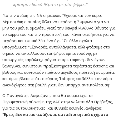
κρίσιμα εθνικά θέματα με μία ψήφο..”
Για την στάση της ΝΔ σημείωσε: “Έχουμε και τον κύριο
Μητσοτάκη ο οποίος θέλει να περάσει η Συμφωνία για να
μην του μείνει αμανάτι, γιατί την θεωρεί κίνδυνο θάνατο για
το κόμμα του και την προοπτική του ,κάνει οτιδήποτε για να
περάσει και τυπικά λέει ένα όχι..”.Σε άλλα σχόλια
υπογράμμισε: “Εξαγορές, ανταλλάγματα, εδώ φτάσαμε στο
σημείο να ανταλλάσσονται ψήφοι εμπιστοσύνης με
υπουργικές καρέκλες,πράγματα πρωτοφανή , δεν έχουν
ξαναγίνει, συνιστούν πραξικοπήματα τεράστιας έκτασης και
βάθους και συνιστούν πρώτου μεγέθους πολιτική ανωμαλία,
και όμως βλέπετε ότι ο κύριος Τσίπρας επιβάλλει τον νόμο
ανενόχλητος στη βουλή γιατί δεν υπάρχει αντιπολίτευση”
Ο Παναγιώτης Λαφαζάνης που θα συμμετέχει σε
Περιφερειακή σύσκεψη της ΛΑΕ στην Φιλιππιάδα Πρέβεζας,
για τις αυτοδιοικητικές ,και εθνικές εκλογές ,ανέφερε:
“Εμείς δεν κατασκευάζουμε αυτοδιοικητικά σχήματα