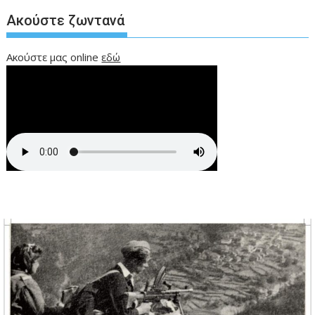
Ακούστε ζωντανά
Ακούστε μας online
εδώ