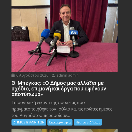
6 Αυγούστου 2026
admin admin
Θ. Μπέγκας: «Ο Δήμος μας αλλάζει με
σχέδιο, επιμονή και έργα που αφήνουν
αποτύπωμα»
Τη συνολική εικόνα της δουλειάς που
πραγματοποιήθηκε τον Ιούλιο και τις πρώτες ημέρες
του Αυγούστου παρουσίασε...
ΔΗΜΟΣ ΙΩΑΝΝΙΤΩΝ
Επικαιρότητα
Νέα των Δήμων