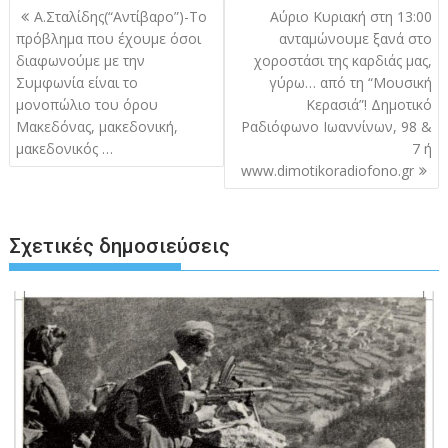
Πλοήγηση
Α.Σταλίδης(“Αντίβαρο”)-Το
Αύριο Κυριακή στη 13:00
άρθρων
πρόβλημα που έχουμε όσοι
ανταμώνουμε ξανά στο
διαφωνούμε με την
χοροστάσι της καρδιάς μας,
Συμφωνία είναι το
γύρω… από τη “Μουσική
μονοπώλιο του όρου
Κερασιά”! Δημοτικό
Μακεδόνας, μακεδονική,
Ραδιόφωνο Ιωαννίνων, 98 &
μακεδονικός …
7 ή
www.dimotikoradiofono.gr
Σχετικές δημοσιεύσεις