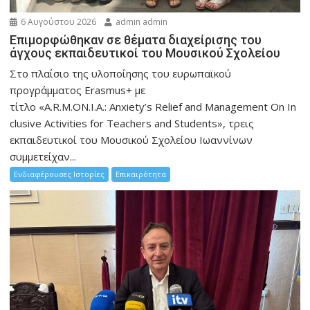
6 Αυγούστου 2026
admin admin
Eπιμορφώθηκαν σε θέματα διαχείρισης του
άγχους εκπαιδευτικοί του Μουσικού Σχολείου
Στο πλαίσιο της υλοποίησης του ευρωπαϊκού
προγράμματος Erasmus+ με
τίτλο «A.R.M.ON.I.A.: Anxiety’s Relief and Management On In
clusive Activities for Teachers and Students», τρεις
εκπαιδευτικοί του Μουσικού Σχολείου Ιωαννίνων
συμμετείχαν...
Ενδιαφέρουσες Ιστορίες
Επικαιρότητα