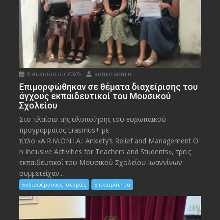
6 Αυγούστου 2026
admin admin
Eπιμορφώθηκαν σε θέματα διαχείρισης του
άγχους εκπαιδευτικοί του Μουσικού
Σχολείου
Στο πλαίσιο της υλοποίησης του ευρωπαϊκού
προγράμματος Erasmus+ με
τίτλο «A.R.M.ON.I.A.: Anxiety’s Relief and Management O
n Inclusive Activities for Teachers and Students», τρεις
εκπαιδευτικοί του Μουσικού Σχολείου Ιωαννίνων
συμμετείχαν...
Ενδιαφέρουσες Ιστορίες
Επικαιρότητα