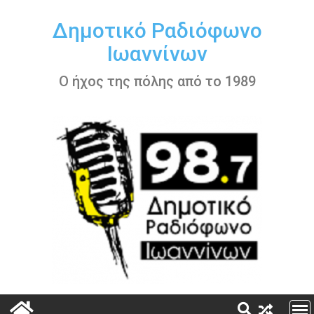
Περάστε
στο
Δημοτικό Ραδιόφωνο
περιεχόμενο
Ιωαννίνων
Ο ήχος της πόλης από το 1989