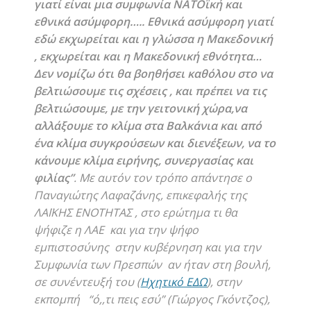
γιατί είναι μια συμφωνία ΝΑΤΟϊκή και
εθνικά ασύμφορη….. Εθνικά ασύμφορη γιατί
εδώ εκχωρείται και η γλώσσα η Μακεδονική
, εκχωρείται και η Μακεδονική εθνότητα…
Δεν νομίζω ότι θα βοηθήσει καθόλου στο να
βελτιώσουμε τις σχέσεις , και πρέπει να τις
βελτιώσουμε, με την γειτονική χώρα,να
αλλάξουμε το κλίμα στα Βαλκάνια και από
ένα κλίμα συγκρούσεων και διενέξεων, να το
κάνουμε κλίμα ειρήνης, συνεργασίας και
φιλίας”
. Με αυτόν τον τρόπο απάντησε ο
Παναγιώτης Λαφαζάνης, επικεφαλής της
ΛΑΪΚΗΣ ΕΝΟΤΗΤΑΣ , στο ερώτημα τι θα
ψήφιζε η ΛΑΕ και για την ψήφο
εμπιστοσύνης στην κυβέρνηση και για την
Συμφωνία των Πρεσπών αν ήταν στη βουλή,
σε συνέντευξή του (
Ηχητικό ΕΔΩ
), στην
εκπομπή “ό,,τι πεις εσύ” (Γιώργος Γκόντζος),