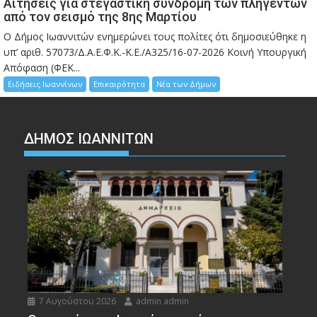
Αιτήσεις για στεγαστική συνδρομή των πληγέντων
από τον σεισμό της 8ης Μαρτίου
Ο Δήμος Ιωαννιτών ενημερώνει τους πολίτες ότι δημοσιεύθηκε η
υπ’ αριθ. 57073/Δ.Α.Ε.Φ.Κ.-Κ.Ε./Α325/16-07-2026 Κοινή Υπουργική
Απόφαση (ΦΕΚ...
Ειδήσεις Ιωαννίνων
Επικαιρότητα
Νέα των Δήμων
ΔΗΜΟΣ ΙΩΑΝΝΙΤΩΝ
7 Αυγούστου 2026
admin admin