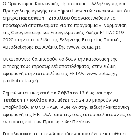
Ο Οργανισμός Κοινωνικής Προστασίας – Αλληλεγγύης και
Προσχολικής Αγωγής του Δήμου Ιωαννιτών ανακοινώνει ότι
σήμερα
Παρασκευή 12 Ιουλίου
θα ανακοινωθούν τα
προσωρινά αποτελέσματα για το πρόγραμμα «Εναρμόνιση
της Οικογενειακής και Επαγγελματικής Ζωής» ΕΣΠΑ 2019 –
2020 στην ιστοσελίδα της Ελληνικής Εταιρείας Τοπικής
Αυτοδιοίκησης και Ανάπτυξης (www. eetaa.gr).
Οι αιτούντες θα μπορούν να δουν την κατάσταση της
αίτησής τους (προσωρινά αποτελέσματα) στην ειδική
εφαρμογή στην ιστοσελίδα της ΕΕΤΑΑ: (www.eetaa.gr,
paidikoi.eetaa.gr).
Σημειώνεται πως
από το Σάββατο 13 έως και την
Τετάρτη 17 Ιουλίου και μέχρι τις 24:00
μπορούν να
υποβληθούν
ΜΟΝΟ ΗΛΕΚΤΡΟΝΙΚΑ
στην ειδική ηλεκτρονική
εφαρμογή της Ε.Ε.Τ.Α.Α., από τις/τους αιτούσες/αιτούντες οι
ενστάσεις επί των Προσωρινών Πινάκων.
Για πληροφορίες, οι ενδιαφερόμενοι που έχουν καταθέσει