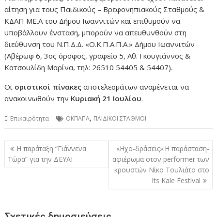
αίτηση για τους Παιδικούς – Βρεφονηπιακούς Σταθμούς &
ΚΔΑΠ ΜΕ.Α του Δήμου Ιωαννιτών και επιθυμούν να
υποβάλλουν ένσταση, μπορούν να απευθυνθούν στη
διεύθυνση του Ν.Π.Δ.Δ. «Ο.Κ.Π.Α.Π.Α.» Δήμου Ιωαννιτών
(Αβέρωφ 6, 3ος όροφος, γραφείο 5, Αθ. Γκουγιάννος &
Κατσουλίδη Μαρίνα, τηλ: 26510 54405 & 54407).
Οι
οριστικοί πίνακες
αποτελεσμάτων αναμένεται να
ανακοινωθούν την
Κυριακή 21 Ιουλίου
.
,
Επικαιρότητα
ΟΚΠΑΠΑ
ΠΑΙΔΙΚΟΙ ΣΤΑΘΜΟΙ
Πλοήγηση
Η παράταξη “Γιάννενα
«Ηχο-δράσεις»:Η παράσταση-
άρθρων
Τώρα” για την ΔΕΥΑΙ
αφιέρωμα στον performer των
κρουστών Νίκο Τουλιάτο στο
Its Kale Festival
Σχετικές δημοσιεύσεις