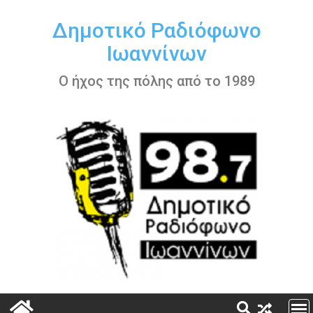
Περάστε
στο
Δημοτικό Ραδιόφωνο
περιεχόμενο
Ιωαννίνων
Ο ήχος της πόλης από το 1989