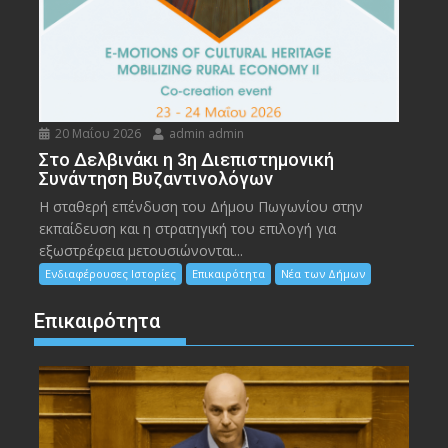
20 Μαΐου 2026
admin admin
Στο Δελβινάκι η 3η Διεπιστημονική
Συνάντηση Βυζαντινολόγων
Η σταθερή επένδυση του Δήμου Πωγωνίου στην
εκπαίδευση και η στρατηγική του επιλογή για
εξωστρέφεια μετουσιώνονται...
Ενδιαφέρουσες Ιστορίες
Επικαιρότητα
Νέα των Δήμων
Επικαιρότητα