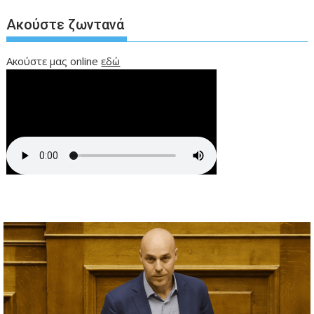
Ακούστε ζωντανά
Ακούστε μας online
εδώ