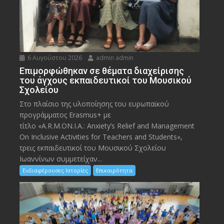
6 Αυγούστου 2026
admin admin
Eπιμορφώθηκαν σε θέματα διαχείρισης
του άγχους εκπαιδευτικοί του Μουσικού
Σχολείου
Στο πλαίσιο της υλοποίησης του ευρωπαϊκού
προγράμματος Erasmus+ με
τίτλο «A.R.M.ON.I.A.: Anxiety’s Relief and Management
On Inclusive Activities for Teachers and Students»,
τρεις εκπαιδευτικοί του Μουσικού Σχολείου
Ιωαννίνων συμμετείχαν...
Ενδιαφέρουσες Ιστορίες
Επικαιρότητα