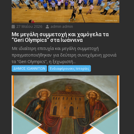
27 Μαΐου 2026
admin admin
Με μεγάλη συμμετοχή και χαμόγελα τα
“Geri Olympics” στα Ιωάννινα
Με ιδιαίτερη επιτυχία και μεγάλη συμμετοχή
πραγματοποιήθηκαν για δεύτερη συνεχόμενη χρονιά
τα “Geri Olympics”, η ξεχωριστή...
ΔΗΜΟΣ ΙΩΑΝΝΙΤΩΝ
Ενδιαφέρουσες Ιστορίες