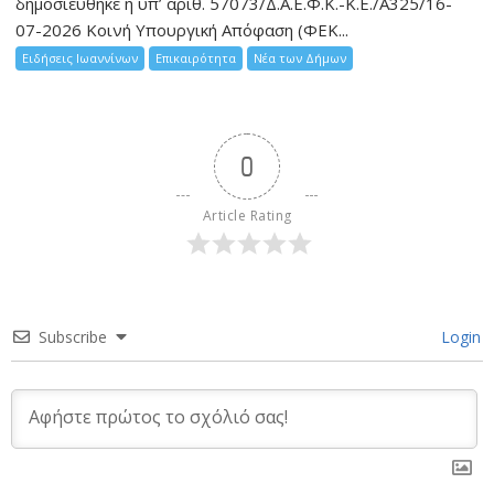
δημοσιεύθηκε η υπ’ αριθ. 57073/Δ.Α.Ε.Φ.Κ.-Κ.Ε./Α325/16-
07-2026 Κοινή Υπουργική Απόφαση (ΦΕΚ...
Ειδήσεις Ιωαννίνων
Επικαιρότητα
Νέα των Δήμων
0
Article Rating
Subscribe
Login