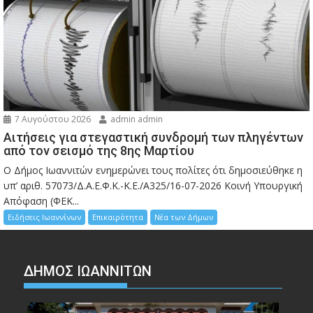
7 Αυγούστου 2026
admin admin
Αιτήσεις για στεγαστική συνδρομή των πληγέντων
από τον σεισμό της 8ης Μαρτίου
Ο Δήμος Ιωαννιτών ενημερώνει τους πολίτες ότι δημοσιεύθηκε η
υπ’ αριθ. 57073/Δ.Α.Ε.Φ.Κ.-Κ.Ε./Α325/16-07-2026 Κοινή Υπουργική
Απόφαση (ΦΕΚ...
Ειδήσεις Ιωαννίνων
Επικαιρότητα
Νέα των Δήμων
ΔΗΜΟΣ ΙΩΑΝΝΙΤΩΝ