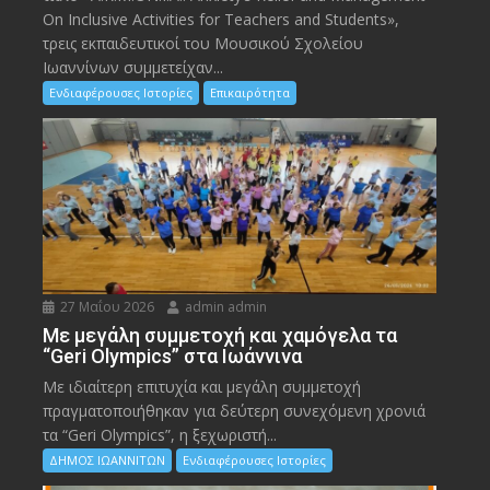
On Inclusive Activities for Teachers and Students»,
τρεις εκπαιδευτικοί του Μουσικού Σχολείου
Ιωαννίνων συμμετείχαν...
Ενδιαφέρουσες Ιστορίες
Επικαιρότητα
27 Μαΐου 2026
admin admin
Με μεγάλη συμμετοχή και χαμόγελα τα
“Geri Olympics” στα Ιωάννινα
Με ιδιαίτερη επιτυχία και μεγάλη συμμετοχή
πραγματοποιήθηκαν για δεύτερη συνεχόμενη χρονιά
τα “Geri Olympics”, η ξεχωριστή...
ΔΗΜΟΣ ΙΩΑΝΝΙΤΩΝ
Ενδιαφέρουσες Ιστορίες