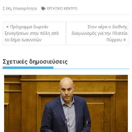
,
ΕΚΙ
Επικαιρότητα
ΕΡΓΑΤΙΚΟ ΚΕΝΤΡΟ
Πλοήγηση
Πρόγραμμα δωρεάν
Στον αέρα ο διεθνής
άρθρων
ξεναγήσεων στην πόλη από
διαγωνισμός για την Πλατεία
το δήμο Ιωαννιτών
Πύρρου
Σχετικές δημοσιεύσεις