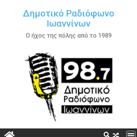
Περάστε
στο
Δημοτικό Ραδιόφωνο
περιεχόμενο
Ιωαννίνων
Ο ήχος της πόλης από το 1989