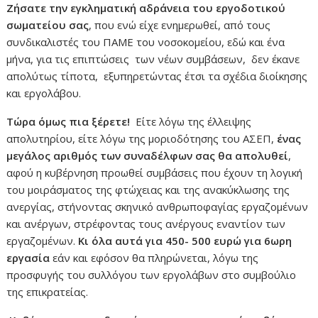
Ζήσατε την εγκληματική αδράνεια του εργοδοτικού
σωματείου σας
, που ενώ είχε ενημερωθεί, από τους
συνδικαλιστές του ΠΑΜΕ του νοσοκομείου, εδώ και ένα
μήνα, για τις επιπτώσεις των νέων συμβάσεων, δεν έκανε
απολύτως τίποτα, εξυπηρετώντας έτσι τα σχέδια διοίκησης
και εργολάβου.
Τώρα όμως πια ξέρετε!
Είτε λόγω της έλλειψης
απολυτηρίου, είτε λόγω της μοριοδότησης του ΑΣΕΠ,
ένας
μεγάλος αριθμός των συναδέλφων σας θα απολυθεί
,
αφού η κυβέρνηση προωθεί συμβάσεις που έχουν τη λογική
του μοιράσματος της φτώχειας και της ανακύκλωσης της
ανεργίας, στήνοντας σκηνικό ανθρωποφαγίας εργαζομένων
και ανέργων, στρέφοντας τους ανέργους εναντίον των
εργαζομένων.
Κι όλα αυτά για 450- 500 ευρώ για 6ωρη
εργασία
εάν και εφόσον θα πληρώνεται, λόγω της
προσφυγής του συλλόγου των εργολάβων στο συμβούλιο
της επικρατείας.