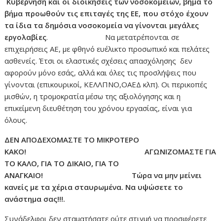
Κυβέρνηση και οι διοικήσεις των νοσοκομείων, βήμα το
βήμα προωθούν τις επιταγές της ΕΕ, που στόχο έχουν
τα ίδια τα δημόσια νοσοκομεία να γίνονται μεγάλες
εργολαβίες
. Να μετατρέπονται σε
επιχειρήσεις ΑΕ, με φθηνό ευέλικτο προσωπικό και πελάτες
ασθενείς. Έτσι οι ελαστικές σχέσεις απασχόλησης δεν
αφορούν μόνο εσάς, αλλά και όλες τις προσλήψεις που
γίνονται (επικουρικοί, ΚΕΛΛΠΝΟ,ΟΑΕΔ κλπ). Οι περικοπές
μισθών, η τρομοκρατία μέσω της αξιολόγησης και η
επικείμενη διευθέτηση του χρόνου εργασίας, είναι για
όλους.
ΔΕΝ ΑΠΟΔΕΧΟΜΑΣΤΕ ΤΟ ΜΙΚΡΟΤΕΡΟ
ΚΑΚΟ! ΑΓΩΝΙΖΟΜΑΣΤΕ ΓΙΑ
ΤΟ ΚΑΛΟ, ΓΙΑ ΤΟ ΔΙΚΑΙΟ, ΓΙΑ ΤΟ
ΑΝΑΓΚΑΙΟ! Τώρα να μην μείνει
κανείς με τα χέρια σταυρωμένα. Να υψώσετε το
ανάστημα σας!!!.
Συνάδελφοι δεν σταματήσατε ούτε στιγμή να προσφέρετε