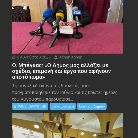
6 Αυγούστου 2026
admin admin
Θ. Μπέγκας: «Ο Δήμος μας αλλάζει με
σχέδιο, επιμονή και έργα που αφήνουν
αποτύπωμα»
Τη συνολική εικόνα της δουλειάς που
πραγματοποιήθηκε τον Ιούλιο και τις πρώτες ημέρες
του Αυγούστου παρουσίασε...
ΔΗΜΟΣ ΙΩΑΝΝΙΤΩΝ
Επικαιρότητα
Νέα των Δήμων