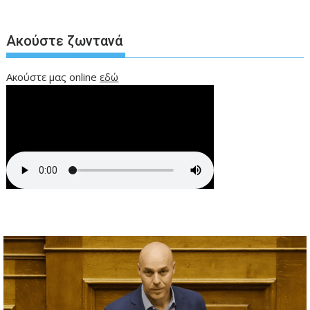
Ακούστε ζωντανά
Ακούστε μας online
εδώ