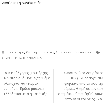
Ακούστε τη συνέντευξη
,
,
,
Επικαιρότητα
Οικονομία
Πολιτική
Συνεντεύξεις Ραδιοφώνου
ΣΠΥΡΟΣ ΒΑΣΙΛΕΙΟΥ ΝΟΔΕ ΝΔ
Πλοήγηση
Κ.Βούλγαρης (Τομεάρχης
Κωνσταντίνος Λουράντος
άρθρων
ΝΔ στο νομό Πρέβεζας):Πάμε
(ΠΦΣ) : «Προσοχή στα
ολοταχώς για τέταρτο
φάρμακα από το σούπερ
μνημόνιο-Πρώτα μπαίνει η
μάρκετ. Η τιμή αυτών των
Ελλάδα και μετά η παράταξη
φαρμάκων θα αυξηθεί, όπως
ζητούν οι εταιρείες…»