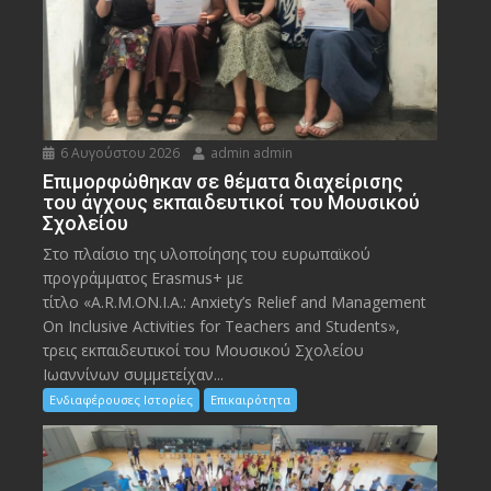
6 Αυγούστου 2026
admin admin
Eπιμορφώθηκαν σε θέματα διαχείρισης
του άγχους εκπαιδευτικοί του Μουσικού
Σχολείου
Στο πλαίσιο της υλοποίησης του ευρωπαϊκού
προγράμματος Erasmus+ με
τίτλο «A.R.M.ON.I.A.: Anxiety’s Relief and Management
On Inclusive Activities for Teachers and Students»,
τρεις εκπαιδευτικοί του Μουσικού Σχολείου
Ιωαννίνων συμμετείχαν...
Ενδιαφέρουσες Ιστορίες
Επικαιρότητα