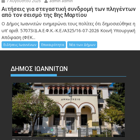
7 Αυγούστου 2026
admin admin
Αιτήσεις για στεγαστική συνδρομή των πληγέντων
από τον σεισμό της 8ης Μαρτίου
Ο Δήμος Ιωαννιτών ενημερώνει τους πολίτες ότι δημοσιεύθηκε η
υπ’ αριθ. 57073/Δ.Α.Ε.Φ.Κ.-Κ.Ε./Α325/16-07-2026 Κοινή Υπουργική
Απόφαση (ΦΕΚ...
Ειδήσεις Ιωαννίνων
Επικαιρότητα
Νέα των Δήμων
ΔΗΜΟΣ ΙΩΑΝΝΙΤΩΝ