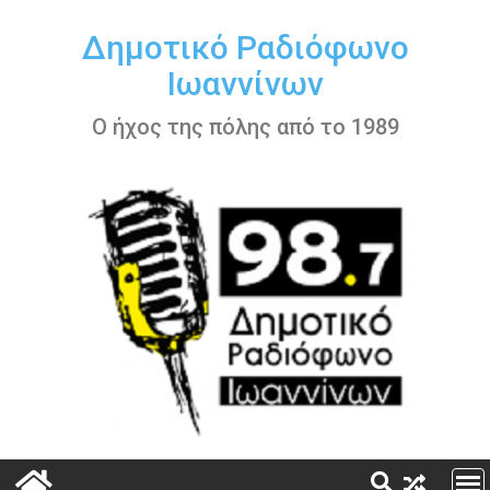
Περάστε
στο
Δημοτικό Ραδιόφωνο
περιεχόμενο
Ιωαννίνων
Ο ήχος της πόλης από το 1989