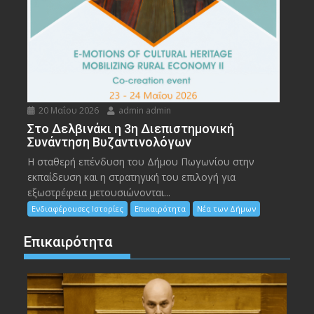
20 Μαΐου 2026
admin admin
Στο Δελβινάκι η 3η Διεπιστημονική
Συνάντηση Βυζαντινολόγων
Η σταθερή επένδυση του Δήμου Πωγωνίου στην
εκπαίδευση και η στρατηγική του επιλογή για
εξωστρέφεια μετουσιώνονται...
Ενδιαφέρουσες Ιστορίες
Επικαιρότητα
Νέα των Δήμων
Επικαιρότητα