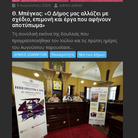
6 Αυγούστου 2026
admin admin
Θ. Μπέγκας: «Ο Δήμος μας αλλάζει με
σχέδιο, επιμονή και έργα που αφήνουν
αποτύπωμα»
Τη συνολική εικόνα της δουλειάς που
πραγματοποιήθηκε τον Ιούλιο και τις πρώτες ημέρες
του Αυγούστου παρουσίασε...
ΔΗΜΟΣ ΙΩΑΝΝΙΤΩΝ
Επικαιρότητα
Νέα των Δήμων