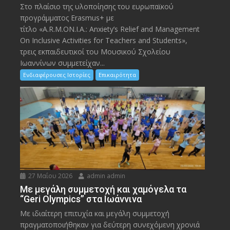
Στο πλαίσιο της υλοποίησης του ευρωπαϊκού
προγράμματος Erasmus+ με
τίτλο «A.R.M.ON.I.A.: Anxiety’s Relief and Management
On Inclusive Activities for Teachers and Students»,
τρεις εκπαιδευτικοί του Μουσικού Σχολείου
Ιωαννίνων συμμετείχαν...
Ενδιαφέρουσες Ιστορίες
Επικαιρότητα
27 Μαΐου 2026
admin admin
Με μεγάλη συμμετοχή και χαμόγελα τα
“Geri Olympics” στα Ιωάννινα
Με ιδιαίτερη επιτυχία και μεγάλη συμμετοχή
πραγματοποιήθηκαν για δεύτερη συνεχόμενη χρονιά