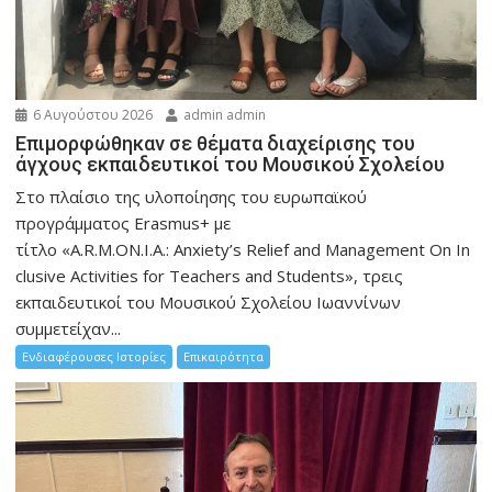
6 Αυγούστου 2026
admin admin
Eπιμορφώθηκαν σε θέματα διαχείρισης του
άγχους εκπαιδευτικοί του Μουσικού Σχολείου
Στο πλαίσιο της υλοποίησης του ευρωπαϊκού
προγράμματος Erasmus+ με
τίτλο «A.R.M.ON.I.A.: Anxiety’s Relief and Management On In
clusive Activities for Teachers and Students», τρεις
εκπαιδευτικοί του Μουσικού Σχολείου Ιωαννίνων
συμμετείχαν...
Ενδιαφέρουσες Ιστορίες
Επικαιρότητα