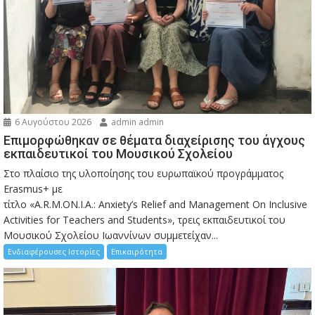
6 Αυγούστου 2026
admin admin
Eπιμορφώθηκαν σε θέματα διαχείρισης του άγχους
εκπαιδευτικοί του Μουσικού Σχολείου
Στο πλαίσιο της υλοποίησης του ευρωπαϊκού προγράμματος
Erasmus+ με
τίτλο «A.R.M.ON.I.A.: Anxiety’s Relief and Management On Inclusive
Activities for Teachers and Students», τρεις εκπαιδευτικοί του
Μουσικού Σχολείου Ιωαννίνων συμμετείχαν...
Ενδιαφέρουσες Ιστορίες
Επικαιρότητα