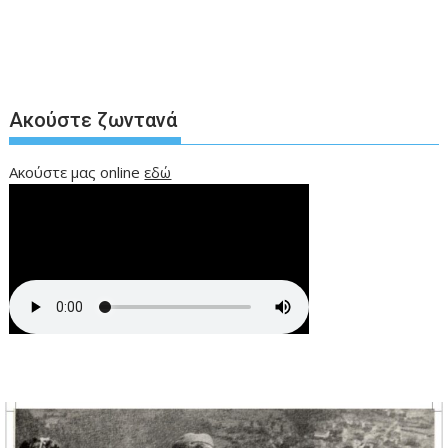
Ακούστε ζωντανά
Ακούστε μας online
εδώ