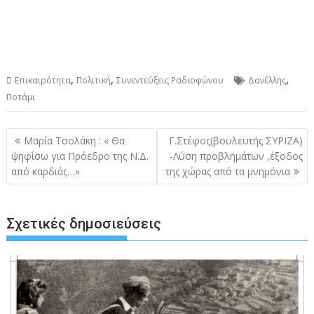
,
,
,
Επικαιρότητα
Πολιτική
Συνεντεύξεις Ραδιοφώνου
Δανέλλης
Ποτάμι
Πλοήγηση
Μαρία Τσολάκη : « Θα
Γ.Στέφος(βουλευτής ΣΥΡΙΖΑ)
άρθρων
ψηφίσω για Πρόεδρο της Ν.Δ.
-Λύση προβλημάτων ,έξοδος
από καρδιάς…»
της χώρας από τα μνημόνια
Σχετικές δημοσιεύσεις