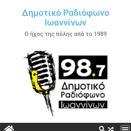
Περάστε
στο
Δημοτικό Ραδιόφωνο
περιεχόμενο
Ιωαννίνων
Ο ήχος της πόλης από το 1989