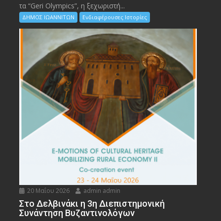
τα “Geri Olympics”, η ξεχωριστή...
ΔΗΜΟΣ ΙΩΑΝΝΙΤΩΝ
Ενδιαφέρουσες Ιστορίες
20 Μαΐου 2026
admin admin
Στο Δελβινάκι η 3η Διεπιστημονική
Συνάντηση Βυζαντινολόγων