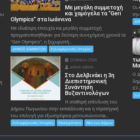
Με μεγάλη συμμετοχή
Οι 
και χαμόγελα τα “Geri
ου
την
Olympics” στα Ιωάννινα
ΔΗ
Με ιδιαίτερη επιτυχία και μεγάλη συμμετοχή
πραγματοποιήθηκαν για δεύτερη συνεχόμενη χρονιά τα
“Geri Olympics”, η ξεχωριστή...
ΔΗΜΟΣ ΙΩΑΝΝΙΤΩΝ
Ενδιαφέρουσες Ιστορίες
τω
20 Μαΐου 2026
Μα
admin admin
Ο Δ
Στο Δελβινάκι η 3η
Διεπιστημονική
δημ
η
Συνάντηση
07-
Βυζαντινολόγων
Ειδ
Η σταθερή επένδυση του
Δήμου Πωγωνίου στην εκπαίδευση και η στρατηγική
του επιλογή για εξωστρέφεια μετουσιώνονται...
Ενδιαφέρουσες Ιστορίες
Επικαιρότητα
Νέα των Δήμων