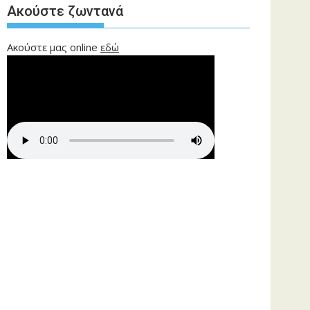
Ακούστε ζωντανά
Ακούστε μας online
εδώ