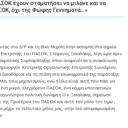
ΣΟΚ έχουν σταματήσει να μιλάνε και να
ΣΟΚ, όχι της Φώφης Γεννηματά…»
τας στο Δ/Ρ και τη Βίκυ Μιχέλη στην εκπομπή ΄΄στα σημεία
ής Επιτροπής του ΠΑΣΟΚ, Στέφανος Ξεκαλάκης, λίγη ώρα πριν
ημοκρατικής Συμπαράταξης όπου αναμενόταν η ανακοίνωση
 δημιουργία Κεντρικής Οργανωτικής Επιτροπής Συνεδρίου,
ά ξεκαθάρισε και τη στάση στα εσωκομματικά της παράταξης
ι τους μηχανισμούς, ενώ η ίδια είναι αυτή που πάει να
ε ένα μικρό, ελεγχόμενο ΠΑΣΟΚ, ένα κόμμα υποτακτικών
αγωνίστρια πολιτική δύναμη.η Ο κ. Ξεκαλάκης σημείωσε
ι της Προέδρου του ΠΑΣΟΚ και αυτό τον ρόλο τον τιμώ ,
ο μέχρι το τελευταίο μέλος μας, στην πιό απομακρυσμένη
».