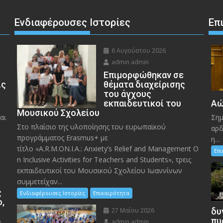
Ενδιαφέρουσες Ιστορίες
Επ
6 Αυγούστου 2026
admin admin
Eπιμορφώθηκαν σε
ις
θέματα διαχείρισης
του άγχους
εκπαιδευτικοί του
Αώ
Μουσικού Σχολείου
αι
Σημ
Στο πλαίσιο της υλοποίησης του ευρωπαϊκού
αρδ
προγράμματος Erasmus+ με
η...
τίτλο «A.R.M.ON.I.A.: Anxiety’s Relief and Management O
Επ
n Inclusive Activities for Teachers and Students», τρεις
εκπαιδευτικοί του Μουσικού Σχολείου Ιωαννίνων
συμμετείχαν...
ς
Ενδιαφέρουσες Ιστορίες
Επικαιρότητα
ο,
27 Μαΐου 2026
δυ
»
πυ
admin admin