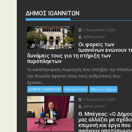
ΔΗΜΟΣ ΙΩΑΝΝΙΤΩΝ
7 Αυγούστου 2026
admin admin
Οι φορείς των
Ιωαννίνων ενώνουν τ
δυνάμεις τους για τη στήριξη των
πυρόπληκτων
Οι καταστροφικές πυρκαγιές που έπληξαν την Αττική κ
την Bοιωτία άφησαν πίσω τους ανθρώπους που
έχασαν...
ΔΗΜΟΣ ΙΩΑΝΝΙΤΩΝ
Επικαιρότητα
Νέα των Δήμων
6 Αυγούστου 2026
admin admin
Θ. Μπέγκας: «Ο Δήμο
μας αλλάζει με σχέδι
επιμονή και έργα που
αφήνουν αποτύπωμα