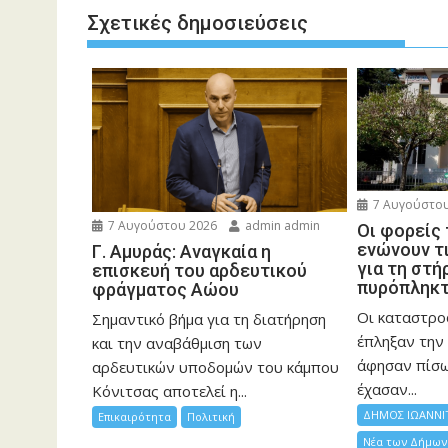
Σχετικές δημοσιεύσεις
7 Αυγούστου
7 Αυγούστου 2026
admin admin
Οι φορείς
ενώνουν τ
Γ. Αμυράς: Αναγκαία η
για τη στή
επισκευή του αρδευτικού
πυρόπληκ
φράγματος Αώου
Οι καταστρο
Σημαντικό βήμα για τη διατήρηση
έπληξαν την 
και την αναβάθμιση των
άφησαν πίσ
αρδευτικών υποδομών του κάμπου
έχασαν...
Κόνιτσας αποτελεί η...
ΔΗΜΟΣ ΙΩΑΝΝΙ
Επικαιρότητα
Πολιτική
Νέα των Δήμων