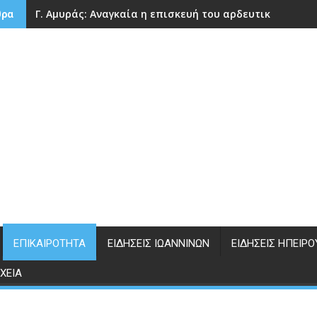
Γ. Αμυράς: Αναγκαία η επισκευή του αρδευτικού φράγ
θρα
ΕΠΙΚΑΙΡΌΤΗΤΑ
ΕΙΔΉΣΕΙΣ ΙΩΑΝΝΊΝΩΝ
ΕΙΔΉΣΕΙΣ ΗΠΕΊΡΟ
ΧΕΊΑ