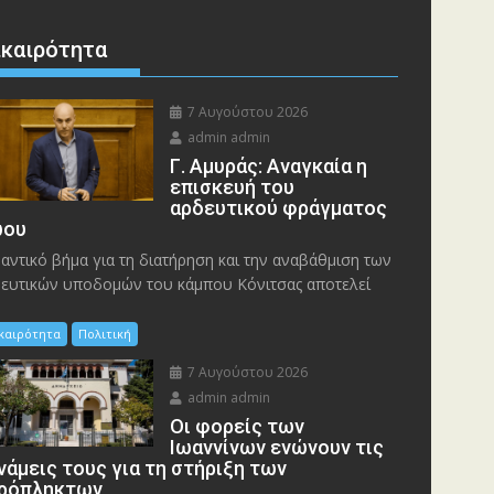
ικαιρότητα
7 Αυγούστου 2026
admin admin
Γ. Αμυράς: Αναγκαία η
επισκευή του
αρδευτικού φράγματος
ου
αντικό βήμα για τη διατήρηση και την αναβάθμιση των
ευτικών υποδομών του κάμπου Κόνιτσας αποτελεί
ικαιρότητα
Πολιτική
7 Αυγούστου 2026
admin admin
Οι φορείς των
Ιωαννίνων ενώνουν τις
νάμεις τους για τη στήριξη των
ρόπληκτων