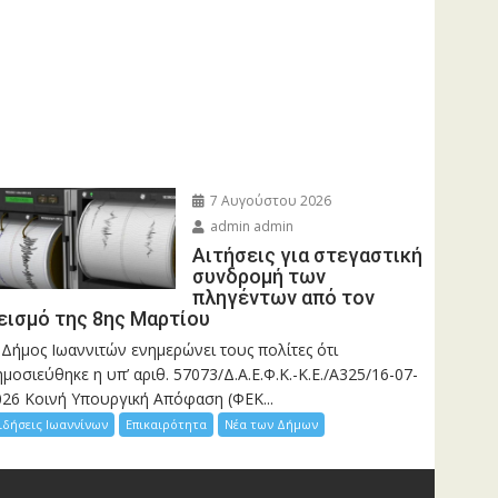
7 Αυγούστου 2026
admin admin
Αιτήσεις για στεγαστική
συνδρομή των
πληγέντων από τον
εισμό της 8ης Μαρτίου
 Δήμος Ιωαννιτών ενημερώνει τους πολίτες ότι
μοσιεύθηκε η υπ’ αριθ. 57073/Δ.Α.Ε.Φ.Κ.-Κ.Ε./Α325/16-07-
026 Κοινή Υπουργική Απόφαση (ΦΕΚ...
ιδήσεις Ιωαννίνων
Επικαιρότητα
Νέα των Δήμων