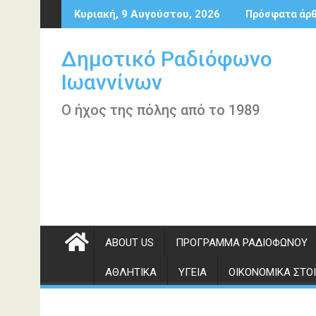
Περάστε
Κυριακή, 9 Αυγούστου, 2026
Πρόσφατα άρ
στο
περιεχόμενο
Δημοτικό Ραδιόφωνο
Ιωαννίνων
Ο ήχος της πόλης από το 1989
ABOUT US
ΠΡΌΓΡΑΜΜΑ ΡΑΔΙΟΦΏΝΟΥ
ΑΘΛΗΤΙΚΆ
ΥΓΕΊΑ
ΟΙΚΟΝΟΜΙΚΆ ΣΤΟΙ