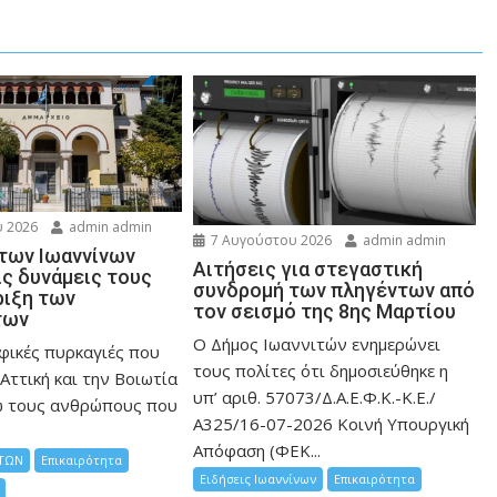
 2026
admin admin
7 Αυγούστου 2026
admin admin
 των Ιωαννίνων
Αιτήσεις για στεγαστική
ις δυνάμεις τους
συνδρομή των πληγέντων από
ριξη των
τον σεισμό της 8ης Μαρτίου
των
Ο Δήμος Ιωαννιτών ενημερώνει
φικές πυρκαγιές που
τους πολίτες ότι δημοσιεύθηκε η
Αττική και την Bοιωτία
υπ’ αριθ. 57073/Δ.Α.Ε.Φ.Κ.-Κ.Ε./
ω τους ανθρώπους που
Α325/16-07-2026 Κοινή Υπουργική
Απόφαση (ΦΕΚ...
ΤΩΝ
Επικαιρότητα
Ειδήσεις Ιωαννίνων
Επικαιρότητα