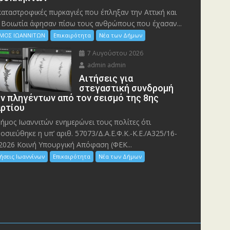
καταστροφικές πυρκαγιές που έπληξαν την Αττική και
 Bοιωτία άφησαν πίσω τους ανθρώπους που έχασαν...
ΜΟΣ ΙΩΑΝΝΙΤΩΝ
Επικαιρότητα
Νέα των Δήμων
7 Αυγούστου 2026
admin admin
Αιτήσεις για
στεγαστική συνδρομή
ν πληγέντων από τον σεισμό της 8ης
ρτίου
ήμος Ιωαννιτών ενημερώνει τους πολίτες ότι
οσιεύθηκε η υπ’ αριθ. 57073/Δ.Α.Ε.Φ.Κ.-Κ.Ε./Α325/16-
2026 Κοινή Υπουργική Απόφαση (ΦΕΚ...
ήσεις Ιωαννίνων
Επικαιρότητα
Νέα των Δήμων