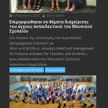
6 Αυγούστου 2026
admin admin
Eπιμορφώθηκαν σε θέματα διαχείρισης
του άγχους εκπαιδευτικοί του Μουσικού
Σχολείου
Στο πλαίσιο της υλοποίησης του ευρωπαϊκού
προγράμματος Erasmus+ με
τίτλο «A.R.M.ON.I.A.: Anxiety’s Relief and Management
On Inclusive Activities for Teachers and Students»,
τρεις εκπαιδευτικοί του Μουσικού Σχολείου
Ιωαννίνων συμμετείχαν...
Ενδιαφέρουσες Ιστορίες
Επικαιρότητα