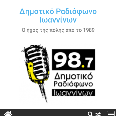
Περάστε
στο
Δημοτικό Ραδιόφωνο
περιεχόμενο
Ιωαννίνων
Ο ήχος της πόλης από το 1989