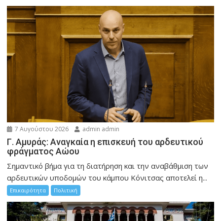
7 Αυγούστου 2026
admin admin
Γ. Αμυράς: Αναγκαία η επισκευή του αρδευτικού
φράγματος Αώου
Σημαντικό βήμα για τη διατήρηση και την αναβάθμιση των
αρδευτικών υποδομών του κάμπου Κόνιτσας αποτελεί η...
Επικαιρότητα
Πολιτική