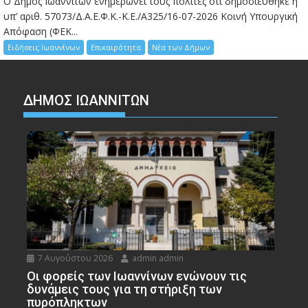
Ο Δήμος Ιωαννιτών ενημερώνει τους πολίτες ότι δημοσιεύθηκε η
υπ’ αριθ. 57073/Δ.Α.Ε.Φ.Κ.-Κ.Ε./Α325/16-07-2026 Κοινή Υπουργική
Απόφαση (ΦΕΚ...
Ειδήσεις Ιωαννίνων
Επικαιρότητα
Νέα των Δήμων
ΔΗΜΟΣ ΙΩΑΝΝΙΤΩΝ
7 Αυγούστου 2026
admin admin
Οι φορείς των Ιωαννίνων ενώνουν τις
δυνάμεις τους για τη στήριξη των
πυρόπληκτων