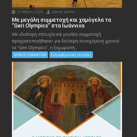
27 Μαΐου 2026
admin admin
Με μεγάλη συμμετοχή και χαμόγελα τα
“Geri Olympics” στα Ιωάννινα
Με ιδιαίτερη επιτυχία και μεγάλη συμμετοχή
πραγματοποιήθηκαν για δεύτερη συνεχόμενη χρονιά
τα “Geri Olympics”, η ξεχωριστή...
ΔΗΜΟΣ ΙΩΑΝΝΙΤΩΝ
Ενδιαφέρουσες Ιστορίες