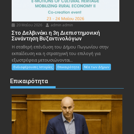
20 Μαΐου 2026
admin admin
Στο Δελβινάκι η 3η Διεπιστημονική
Συνάντηση Βυζαντινολόγων
Η σταθερή επένδυση του Δήμου Πωγωνίου στην
εκπαίδευση και η στρατηγική του επιλογή για
εξωστρέφεια μετουσιώνονται...
Ενδιαφέρουσες Ιστορίες
Επικαιρότητα
Νέα των Δήμων
Επικαιρότητα