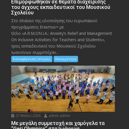
Eπιμορφώθηκαν σε θέματα διαχείρισης
του άγχους εκπαιδευτικοί του Μουσικού
Σχολείου
Στο πλαίσιο της υλοποίησης του ευρωπαϊκού
προγράμματος Erasmus+ με
τίτλο «A.R.M.ON.I.A.: Anxiety’s Relief and Management
On Inclusive Activities for Teachers and Students»,
τρεις εκπαιδευτικοί του Μουσικού Σχολείου
Ιωαννίνων συμμετείχαν...
Ενδιαφέρουσες Ιστορίες
Επικαιρότητα
27 Μαΐου 2026
admin admin
Με μεγάλη συμμετοχή και χαμόγελα τα
“Geri Olympics” στα Ιωάννινα