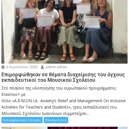
6 Αυγούστου 2026
admin admin
Eπιμορφώθηκαν σε θέματα διαχείρισης του άγχους
εκπαιδευτικοί του Μουσικού Σχολείου
Στο πλαίσιο της υλοποίησης του ευρωπαϊκού προγράμματος
Erasmus+ με
τίτλο «A.R.M.ON.I.A.: Anxiety’s Relief and Management On Inclusive
Activities for Teachers and Students», τρεις εκπαιδευτικοί του
Μουσικού Σχολείου Ιωαννίνων συμμετείχαν...
Ενδιαφέρουσες Ιστορίες
Επικαιρότητα