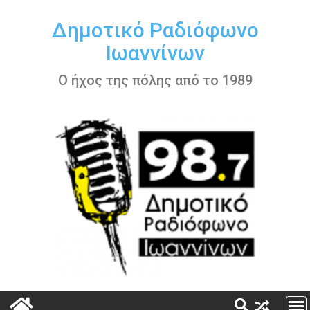
Περάστε
στο
Δημοτικό Ραδιόφωνο
περιεχόμενο
Ιωαννίνων
Ο ήχος της πόλης από το 1989