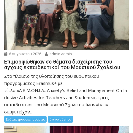
6 Αυγούστου 2026
admin admin
Eπιμορφώθηκαν σε θέματα διαχείρισης του
άγχους εκπαιδευτικοί του Μουσικού Σχολείου
Στο πλαίσιο της υλοποίησης του ευρωπαϊκού
προγράμματος Erasmus+ με
τίτλο «A.R.M.ON.I.A.: Anxiety’s Relief and Management On In
clusive Activities for Teachers and Students», τρεις
εκπαιδευτικοί του Μουσικού Σχολείου Ιωαννίνων
συμμετείχαν...
Ενδιαφέρουσες Ιστορίες
Επικαιρότητα