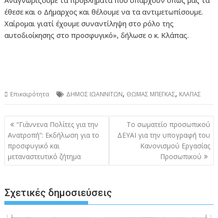
Αναγνωρίζουμε τα προβλήματα που υπάρχουν όπως μας τα
έθεσε και ο Δήμαρχος και θέλουμε να τα αντιμετωπίσουμε.
Χαίρομαι γιατί έχουμε συναντίληψη στο ρόλο της
αυτοδιοίκησης στο προσφυγικό», δήλωσε ο κ. Κλάπας.
,
,
Επικαιρότητα
ΔΗΜΟΣ ΙΩΑΝΝΙΤΩΝ
ΘΩΜΑΣ ΜΠΕΓΚΑΣ
ΚΛΑΠΑΣ
Πλοήγηση
“Γιάννενα Πολίτες για την
Το σωματείο προσωπικού
άρθρων
Ανατροπή”: Εκδήλωση για το
ΔΕΥΑΙ για την υπογραφή του
προσφυγικό και
Κανονισμού Εργασίας
μεταναστευτικό ζήτημα
Προσωπικού
Σχετικές δημοσιεύσεις