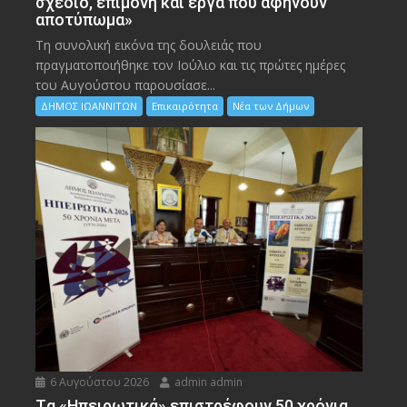
σχέδιο, επιμονή και έργα που αφήνουν
αποτύπωμα»
Τη συνολική εικόνα της δουλειάς που
πραγματοποιήθηκε τον Ιούλιο και τις πρώτες ημέρες
του Αυγούστου παρουσίασε...
ΔΗΜΟΣ ΙΩΑΝΝΙΤΩΝ
Επικαιρότητα
Νέα των Δήμων
6 Αυγούστου 2026
admin admin
Tα «Ηπειρωτικά» επιστρέφουν 50 χρόνια