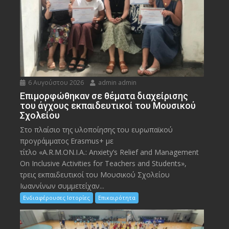
6 Αυγούστου 2026
admin admin
Eπιμορφώθηκαν σε θέματα διαχείρισης
του άγχους εκπαιδευτικοί του Μουσικού
Σχολείου
Στο πλαίσιο της υλοποίησης του ευρωπαϊκού
προγράμματος Erasmus+ με
τίτλο «A.R.M.ON.I.A.: Anxiety’s Relief and Management
On Inclusive Activities for Teachers and Students»,
τρεις εκπαιδευτικοί του Μουσικού Σχολείου
Ιωαννίνων συμμετείχαν...
Ενδιαφέρουσες Ιστορίες
Επικαιρότητα