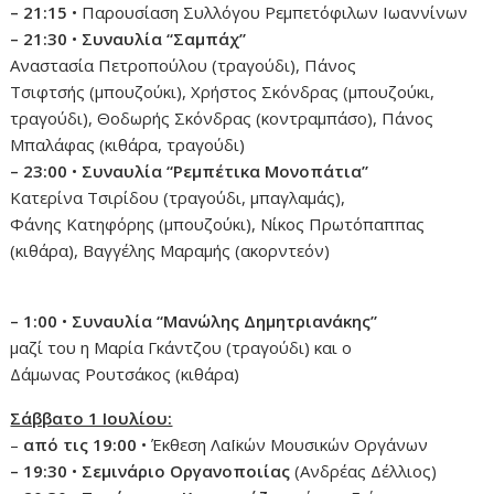
– 21:15
• Παρουσίαση Συλλόγου Ρεμπετόφιλων Ιωαννίνων
– 21:30
•
Συναυλία “Σαμπάχ”
Αναστασία Πετροπούλου (τραγούδι), Πάνος
Τσιφτσής (μπουζούκι), Χρήστος Σκόνδρας (μπουζούκι,
τραγούδι), Θοδωρής Σκόνδρας (κοντραμπάσο), Πάνος
Μπαλάφας (κιθάρα, τραγούδι)
– 23:00
•
Συναυλία “Ρεμπέτικα Μονοπάτια”
Κατερίνα Τσιρίδου (τραγούδι, μπαγλαμάς),
Φάνης Κατηφόρης (μπουζούκι), Νίκος Πρωτόπαππας
(κιθάρα), Βαγγέλης Μαραμής (ακορντεόν)
– 1:00
•
Συναυλία “Μανώλης Δημητριανάκης”
μαζί του η Μαρία Γκάντζου (τραγούδι) και ο
Δάμωνας Ρουτσάκος (κιθάρα)
Σάββατο 1 Ιουλίου:
–
από τις 19:00
• Έκθεση ΛαΪκών Μουσικών Οργάνων
– 19:30
•
Σεμινάριο Οργανοποιίας
(Ανδρέας Δέλλιος)