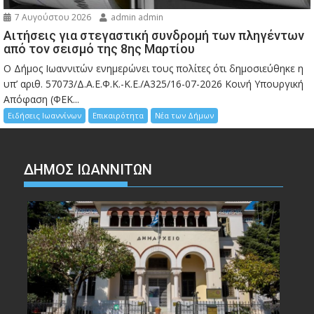
7 Αυγούστου 2026
admin admin
Αιτήσεις για στεγαστική συνδρομή των πληγέντων
από τον σεισμό της 8ης Μαρτίου
Ο Δήμος Ιωαννιτών ενημερώνει τους πολίτες ότι δημοσιεύθηκε η
υπ’ αριθ. 57073/Δ.Α.Ε.Φ.Κ.-Κ.Ε./Α325/16-07-2026 Κοινή Υπουργική
Απόφαση (ΦΕΚ...
Ειδήσεις Ιωαννίνων
Επικαιρότητα
Νέα των Δήμων
ΔΗΜΟΣ ΙΩΑΝΝΙΤΩΝ