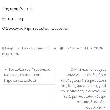
Σας περιμένουμε!
Με εκτίμηση
Ο Σύλλογος Ρεμπετόφιλων Ιωαννίνων
,
Εκδηλώσεις Ιωάννινα
Επικαιρότητα
ΣΥΛΛΟΓΟΣ ΡΕΜΠΕΤΟΦΙΛΩΝ
ΙΩΑΝΝΙΝΩΝ
Πλοήγηση
Συναυλία του Γερμανικού
Θ.Μπέγκας (δήμαρχος
άρθρων
Μουσικού Λυκείου σε
Ιωαννίνων στον δημόσιο
Πέρδικα και Σύβοτα
απολογισμό )-Στηριζόμαστε
στις δικές μας δυνάμεις γιατί
ισχυροποιήσαμε οικονομικά
το Δήμο Ιωννιτών, κόντρα
στις πιο δύσκολες
συνθήκες