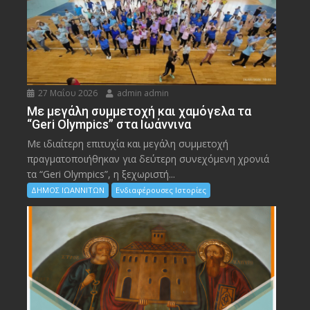
27 Μαΐου 2026
admin admin
Με μεγάλη συμμετοχή και χαμόγελα τα
“Geri Olympics” στα Ιωάννινα
Με ιδιαίτερη επιτυχία και μεγάλη συμμετοχή
πραγματοποιήθηκαν για δεύτερη συνεχόμενη χρονιά
τα “Geri Olympics”, η ξεχωριστή...
ΔΗΜΟΣ ΙΩΑΝΝΙΤΩΝ
Ενδιαφέρουσες Ιστορίες