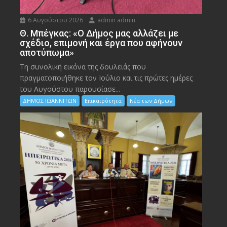
6 Αυγούστου 2026
admin admin
Θ. Μπέγκας: «Ο Δήμος μας αλλάζει με
σχέδιο, επιμονή και έργα που αφήνουν
αποτύπωμα»
Τη συνολική εικόνα της δουλειάς που
πραγματοποιήθηκε τον Ιούλιο και τις πρώτες ημέρες
του Αυγούστου παρουσίασε...
ΔΗΜΟΣ ΙΩΑΝΝΙΤΩΝ
Επικαιρότητα
Νέα των Δήμων