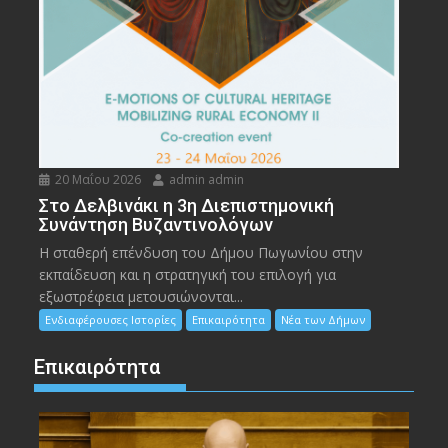
20 Μαΐου 2026
admin admin
Στο Δελβινάκι η 3η Διεπιστημονική
Συνάντηση Βυζαντινολόγων
Η σταθερή επένδυση του Δήμου Πωγωνίου στην
εκπαίδευση και η στρατηγική του επιλογή για
εξωστρέφεια μετουσιώνονται...
Ενδιαφέρουσες Ιστορίες
Επικαιρότητα
Νέα των Δήμων
Επικαιρότητα