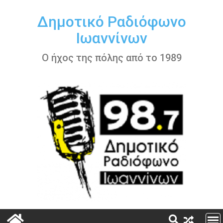
Περάστε
στο
Δημοτικό Ραδιόφωνο
περιεχόμενο
Ιωαννίνων
Ο ήχος της πόλης από το 1989