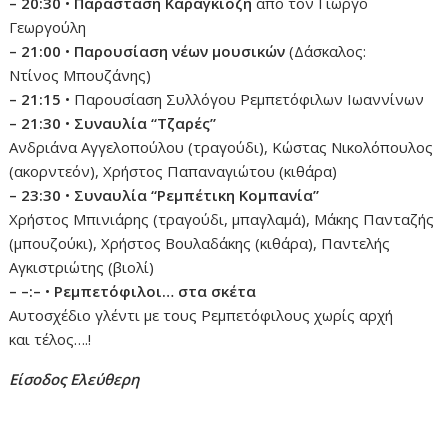
– 20:30
•
Παράσταση Καραγκιόζη
από τον Γιώργο
Γεωργούλη
– 21:00
•
Παρουσίαση νέων μουσικών
(Δάσκαλος:
Ντίνος Μπουζάνης)
– 21:15
• Παρουσίαση Συλλόγου Ρεμπετόφιλων Ιωαννίνων
– 21:30
•
Συναυλία “Τζαρές”
Ανδριάνα Αγγελοπούλου (τραγούδι), Κώστας Νικολόπουλος
(ακορντεόν), Χρήστος Παπαναγιώτου (κιθάρα)
– 23:30
•
Συναυλία “Ρεμπέτικη Κομπανία”
Χρήστος Μπινιάρης (τραγούδι, μπαγλαμά), Μάκης Πανταζής
(μπουζούκι), Χρήστος Βουλαδάκης (κιθάρα), Παντελής
Αγκιστριώτης (βιολί)
– –:–
•
Ρεμπετόφιλοι… στα σκέτα
Αυτοσχέδιο γλέντι με τους Ρεμπετόφιλους χωρίς αρχή
και τέλος….!
Είσοδος Ελεύθερη