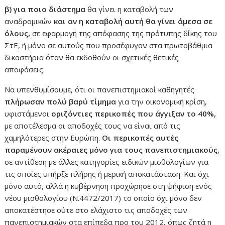
β) για ποιο διάστημα
θα γίνει η καταβολή των
αναδρομικών
και αν η καταβολή αυτή θα γίνει άμεσα
σε
όλους,
σε εφαρμογή της απόφασης της πρότυπης δίκης του
ΣτΕ, ή μόνο σε αυτούς που προσέφυγαν στα πρωτοβάθμια
δικαστήρια όταν θα εκδοθούν οι σχετικές θετικές
αποφάσεις.
Να υπενθυμίσουμε, ότι οι πανεπιστημιακοί καθηγητές
πλήρωσαν πολύ βαρύ τίμημα
για την οικονομική κρίση,
υφιστάμενοι
οριζόντιες περικοπές που άγγιξαν το 40%,
με αποτέλεσμα οι αποδοχές τους να είναι από τις
χαμηλότερες στην Ευρώπη.
Οι περικοπές αυτές
παραμένουν ακέραιες μόνο για τους πανεπιστημιακούς
,
σε αντίθεση με άλλες κατηγορίες ειδικών μισθολογίων για
τις οποίες υπήρξε πλήρης ή μερική αποκατάσταση. Και όχι
μόνο αυτό, αλλά η κυβέρνηση προχώρησε στη ψήφιση ενός
νέου μισθολογίου (Ν.4472/2017) το οποίο όχι μόνο δεν
αποκατέστησε ούτε στο ελάχιστο τις αποδοχές των
πανεπιστημιακών στα επίπεδα προ του 2012, όπως ζητά η