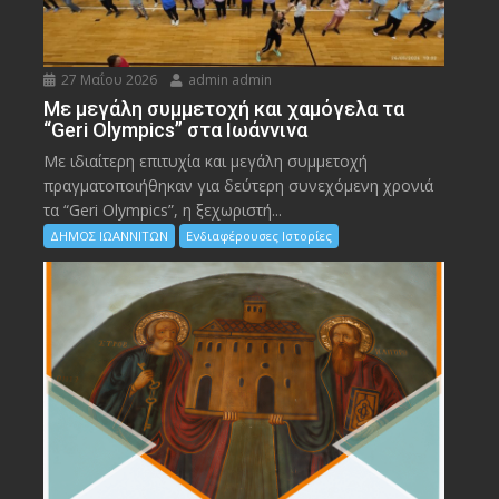
27 Μαΐου 2026
admin admin
Με μεγάλη συμμετοχή και χαμόγελα τα
“Geri Olympics” στα Ιωάννινα
Με ιδιαίτερη επιτυχία και μεγάλη συμμετοχή
πραγματοποιήθηκαν για δεύτερη συνεχόμενη χρονιά
τα “Geri Olympics”, η ξεχωριστή...
ΔΗΜΟΣ ΙΩΑΝΝΙΤΩΝ
Ενδιαφέρουσες Ιστορίες