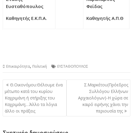
Ευσταθόπουλος
Φείδας
Καθηγητής Ε.Κ.Π.Α.
Καθηγητής Α.Π.Θ
,
Επικαιρότητα
Πολιτική
ΕΥΣΤΑΘΟΠΟΥΛΟΣ
Πλοήγηση
Θ.Οικονόμου:Θέλουμε ένα
Σ.Μαρκέτου(Πρόεδρος
άρθρων
μέτωπο κατά του κυρίου
Συλλόγου Ελλήνων
Καχριμάνη ή στήριξης του
Αρχαιολόγων)-Η χώρα σε
Καχριμάνη;…Άλλο τα λόγια
καιρό ειρήνης χάνει την
άλλο οι πράξεις
περιουσία της