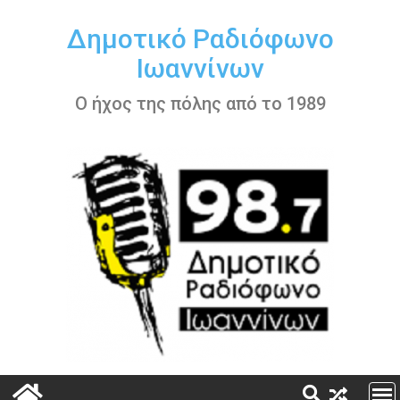
Περάστε
στο
Δημοτικό Ραδιόφωνο
περιεχόμενο
Ιωαννίνων
Ο ήχος της πόλης από το 1989