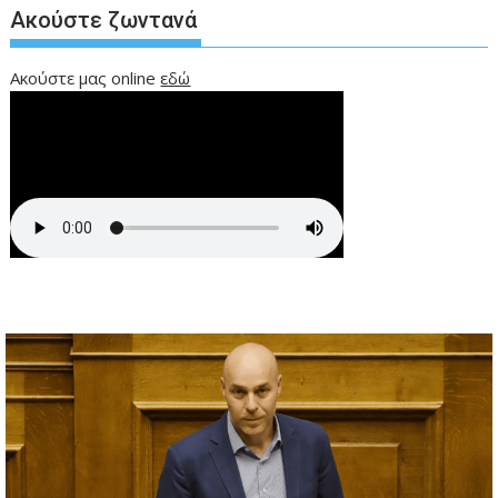
Ακούστε ζωντανά
Ακούστε μας online
εδώ