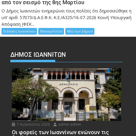
από τον σεισμό της 8ης Μαρτίου
Ο Δήμος Ιωαννιτών ενημερώνει τους πολίτες ότι δημοσιεύθηκε η
υπ’ αριθ. 57073/Δ.Α.Ε.Φ.Κ.-Κ.Ε./Α325/16-07-2026 Κοινή Υπουργική
Απόφαση (ΦΕΚ...
Ειδήσεις Ιωαννίνων
Επικαιρότητα
Νέα των Δήμων
ΔΗΜΟΣ ΙΩΑΝΝΙΤΩΝ
7 Αυγούστου 2026
admin admin
Οι φορείς των Ιωαννίνων ενώνουν τις