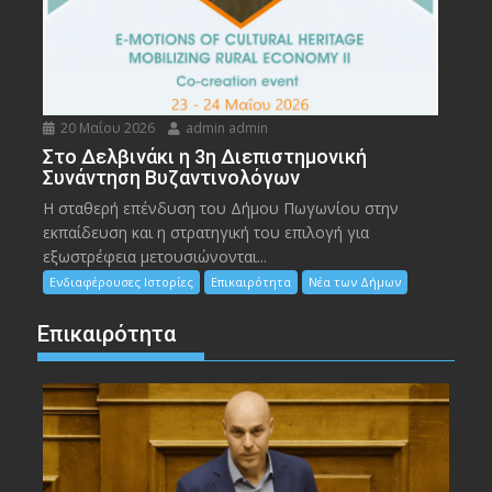
20 Μαΐου 2026
admin admin
Στο Δελβινάκι η 3η Διεπιστημονική
Συνάντηση Βυζαντινολόγων
Η σταθερή επένδυση του Δήμου Πωγωνίου στην
εκπαίδευση και η στρατηγική του επιλογή για
εξωστρέφεια μετουσιώνονται...
Ενδιαφέρουσες Ιστορίες
Επικαιρότητα
Νέα των Δήμων
Επικαιρότητα