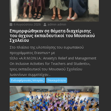
6 Αυγούστου 2026
admin admin
Eπιμορφώθηκαν σε θέματα διαχείρισης
του άγχους εκπαιδευτικοί του Μουσικού
Σχολείου
Στο πλαίσιο της υλοποίησης του ευρωπαϊκού
προγράμματος Erasmus+ με
τίτλο «A.R.M.ON.I.A.: Anxiety’s Relief and Management
On Inclusive Activities for Teachers and Students»,
τρεις εκπαιδευτικοί του Μουσικού Σχολείου
Ιωαννίνων συμμετείχαν...
Ενδιαφέρουσες Ιστορίες
Επικαιρότητα