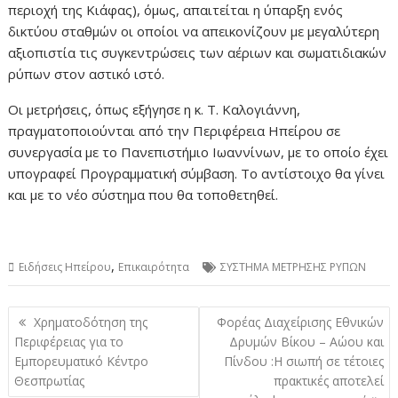
περιοχή της Κιάφας), όμως, απαιτείται η ύπαρξη ενός
δικτύου σταθμών οι οποίοι να απεικονίζουν με μεγαλύτερη
αξιοπιστία τις συγκεντρώσεις των αέριων και σωματιδιακών
ρύπων στον αστικό ιστό.
Οι μετρήσεις, όπως εξήγησε η κ. Τ. Καλογιάννη,
πραγματοποιούνται από την Περιφέρεια Ηπείρου σε
συνεργασία με το Πανεπιστήμιο Ιωαννίνων, με το οποίο έχει
υπογραφεί Προγραμματική σύμβαση. Το αντίστοιχο θα γίνει
και με το νέο σύστημα που θα τοποθετηθεί.
,
Ειδήσεις Ηπείρου
Επικαιρότητα
ΣΥΣΤΗΜΑ ΜΕΤΡΗΣΗΣ ΡΥΠΩΝ
Πλοήγηση
Χρηματοδότηση της
Φορέας Διαχείρισης Εθνικών
άρθρων
Περιφέρειας για το
Δρυμών Βίκου – Αώου και
Εμπορευματικό Κέντρο
Πίνδου :Η σιωπή σε τέτοιες
Θεσπρωτίας
πρακτικές αποτελεί