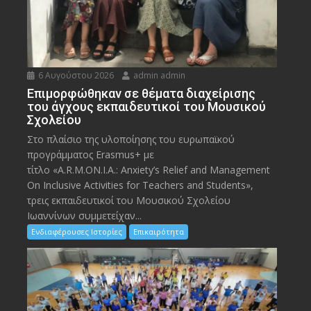
6 Αυγούστου 2026
admin admin
Eπιμορφώθηκαν σε θέματα διαχείρισης
του άγχους εκπαιδευτικοί του Μουσικού
Σχολείου
Στο πλαίσιο της υλοποίησης του ευρωπαϊκού
προγράμματος Erasmus+ με
τίτλο «A.R.M.ON.I.A.: Anxiety’s Relief and Management
On Inclusive Activities for Teachers and Students»,
τρεις εκπαιδευτικοί του Μουσικού Σχολείου
Ιωαννίνων συμμετείχαν...
Ενδιαφέρουσες Ιστορίες
Επικαιρότητα