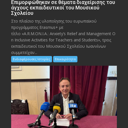
Eπιμορφώθηκαν σε θέματα διαχείρισης του
άγχους εκπαιδευτικοί του Μουσικού
Σχολείου
Στο πλαίσιο της υλοποίησης του ευρωπαϊκού
προγράμματος Erasmus+ με
τίτλο «A.R.M.ON.I.A.: Anxiety’s Relief and Management O
n Inclusive Activities for Teachers and Students», τρεις
εκπαιδευτικοί του Μουσικού Σχολείου Ιωαννίνων
συμμετείχαν...
Ενδιαφέρουσες Ιστορίες
Επικαιρότητα