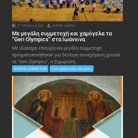
27 Μαΐου 2026
admin admin
Με μεγάλη συμμετοχή και χαμόγελα τα
“Geri Olympics” στα Ιωάννινα
Με ιδιαίτερη επιτυχία και μεγάλη συμμετοχή
πραγματοποιήθηκαν για δεύτερη συνεχόμενη χρονιά
τα “Geri Olympics”, η ξεχωριστή...
ΔΗΜΟΣ ΙΩΑΝΝΙΤΩΝ
Ενδιαφέρουσες Ιστορίες