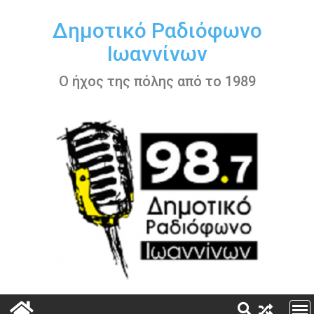
Περάστε
στο
Δημοτικό Ραδιόφωνο
περιεχόμενο
Ιωαννίνων
Ο ήχος της πόλης από το 1989