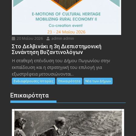
20 Μαΐου 2026
admin admin
Στο Δελβινάκι η 3η Διεπιστημονική
Συνάντηση Βυζαντινολόγων
Η σταθερή επένδυση του Δήμου Πωγωνίου στην
εκπαίδευση και η στρατηγική του επιλογή για
εξωστρέφεια μετουσιώνονται...
Ενδιαφέρουσες Ιστορίες
Επικαιρότητα
Νέα των Δήμων
Επικαιρότητα