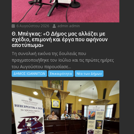
6 Αυγούστου 2026
admin admin
Θ. Μπέγκας: «Ο Δήμος μας αλλάζει με
σχέδιο, επιμονή και έργα που αφήνουν
αποτύπωμα»
Τη συνολική εικόνα της δουλειάς που
πραγματοποιήθηκε τον Ιούλιο και τις πρώτες ημέρες
του Αυγούστου παρουσίασε...
ΔΗΜΟΣ ΙΩΑΝΝΙΤΩΝ
Επικαιρότητα
Νέα των Δήμων