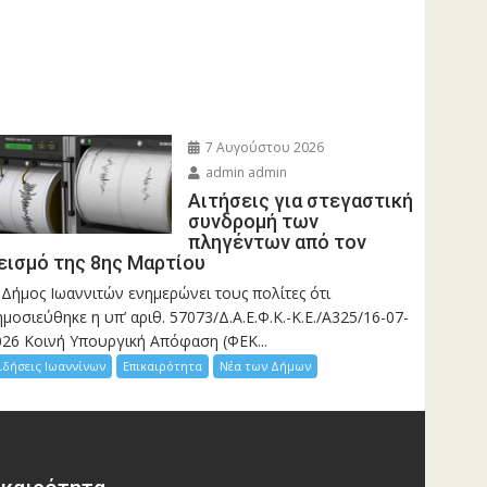
7 Αυγούστου 2026
admin admin
Αιτήσεις για στεγαστική
συνδρομή των
πληγέντων από τον
εισμό της 8ης Μαρτίου
 Δήμος Ιωαννιτών ενημερώνει τους πολίτες ότι
μοσιεύθηκε η υπ’ αριθ. 57073/Δ.Α.Ε.Φ.Κ.-Κ.Ε./Α325/16-07-
026 Κοινή Υπουργική Απόφαση (ΦΕΚ...
ιδήσεις Ιωαννίνων
Επικαιρότητα
Νέα των Δήμων