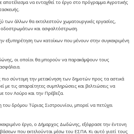
με αποτέλεσμα να ενταχθεί το έργο στο πρόγραμμα Αγροτικής
τασκευής.
ύ των άλλων θα εκτελεστούν χωματουργικές εργασίες,
ης οδοστρωμάτων και ασφαλτόστρωση.
την εξυπηρέτηση των κατοίκων που µένουν στην συγκεκριµένη
δώνης, οι οποίοι θα µπορούν να παρακάµψουν τους
 ασφάλεια.
ς πιο σύντοµη την µετακίνηση των δηµοτών προς τα αστικά
εί με τις απαραίτητες συμπληρώσεις και βελτιώσεις να
με τον Λούρο και την Πρέβεζα.
ση του δρόμου Τύριας Σιστρουνίου, μπορεί να πετύχει
κεκριμένο έργο, ο Δήμαρχος Δωδώνης, εξέφρασε την έντονη
βάσεων που εκτελούνται μέσω του ΕΣΠΑ. Κι αυτό γιατί τους