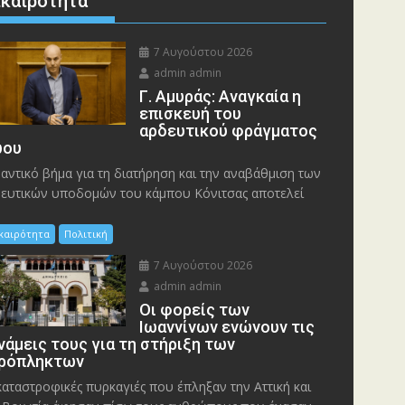
ικαιρότητα
7 Αυγούστου 2026
admin admin
Γ. Αμυράς: Αναγκαία η
επισκευή του
αρδευτικού φράγματος
ου
αντικό βήμα για τη διατήρηση και την αναβάθμιση των
ευτικών υποδομών του κάμπου Κόνιτσας αποτελεί
ικαιρότητα
Πολιτική
7 Αυγούστου 2026
admin admin
Οι φορείς των
Ιωαννίνων ενώνουν τις
νάμεις τους για τη στήριξη των
ρόπληκτων
καταστροφικές πυρκαγιές που έπληξαν την Αττική και