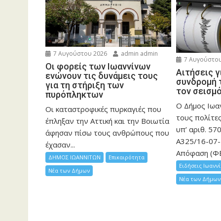
7 Αυγούστου 2026
admin admin
7 Αυγούστου
Οι φορείς των Ιωαννίνων
Αιτήσεις γ
ενώνουν τις δυνάμεις τους
συνδρομή 
για τη στήριξη των
τον σεισμ
πυρόπληκτων
Ο Δήμος Ιωα
Οι καταστροφικές πυρκαγιές που
τους πολίτες
έπληξαν την Αττική και την Bοιωτία
υπ’ αριθ. 570
άφησαν πίσω τους ανθρώπους που
Α325/16-07-
έχασαν...
Απόφαση (ΦΕ
ΔΗΜΟΣ ΙΩΑΝΝΙΤΩΝ
Επικαιρότητα
Ειδήσεις Ιωανν
Νέα των Δήμων
Νέα των Δήμων