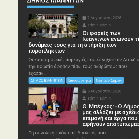
ΔΗΜΟΣ ΙΩΑΝΝΙΤΩΝ
7 Αυγούστου 2026
admin admin
Οι φορείς των
Ιωαννίνων ενώνουν τ
δυνάμεις τους για τη στήριξη των
πυρόπληκτων
Οι καταστροφικές πυρκαγιές που έπληξαν την Αττική κ
την Bοιωτία άφησαν πίσω τους ανθρώπους που
έχασαν...
ΔΗΜΟΣ ΙΩΑΝΝΙΤΩΝ
Επικαιρότητα
Νέα των Δήμων
6 Αυγούστου 2026
admin admin
Θ. Μπέγκας: «Ο Δήμο
μας αλλάζει με σχέδι
επιμονή και έργα που
αφήνουν αποτύπωμα
Τη συνολική εικόνα της δουλειάς που