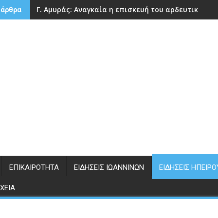
Γ. Αμυράς: Αναγκαία η επισκευή του αρδευτικού 
 άρθρα
ΕΠΙΚΑΙΡΌΤΗΤΑ
ΕΙΔΉΣΕΙΣ ΙΩΑΝΝΊΝΩΝ
ΕΙΔΉΣΕΙΣ ΗΠΕΊΡΟ
ΧΕΊΑ