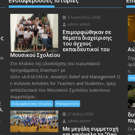
Ενδιαφέρουσες Ιστορίες
Επ
6 Αυγούστου 2026
admin admin
Eπιμορφώθηκαν σε
ις
θέματα διαχείρισης
του άγχους
εκπαιδευτικοί του
Αώ
Μουσικού Σχολείου
αι
Σημ
Στο πλαίσιο της υλοποίησης του ευρωπαϊκού
αρδ
προγράμματος Erasmus+ με
η...
τίτλο «A.R.M.ON.I.A.: Anxiety’s Relief and Management O
Επ
n Inclusive Activities for Teachers and Students», τρεις
εκπαιδευτικοί του Μουσικού Σχολείου Ιωαννίνων
συμμετείχαν...
ς
Ενδιαφέρουσες Ιστορίες
Επικαιρότητα
ο,
27 Μαΐου 2026
δυ
»
πυ
admin admin
Με μεγάλη συμμετοχή
Οι 
και χαμόγελα τα “Geri