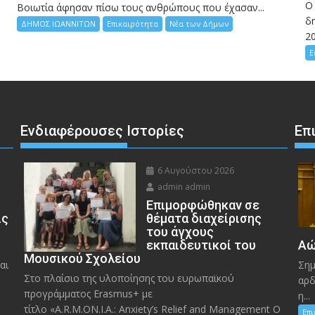
Ο
Bοιωτία άφησαν πίσω τους ανθρώπους που έχασαν...
δη
ΔΗΜΟΣ ΙΩΑΝΝΙΤΩΝ
Επικαιρότητα
Νέα των Δήμων
2
Ε
Ενδιαφέρουσες Ιστορίες
Επ
6 Αυγούστου 2026
admin admin
Eπιμορφώθηκαν σε
ις
θέματα διαχείρισης
του άγχους
εκπαιδευτικοί του
Αώ
Μουσικού Σχολείου
αι
Σημ
Στο πλαίσιο της υλοποίησης του ευρωπαϊκού
αρδ
προγράμματος Erasmus+ με
η...
τίτλο «A.R.M.ON.I.A.: Anxiety’s Relief and Management O
Επ