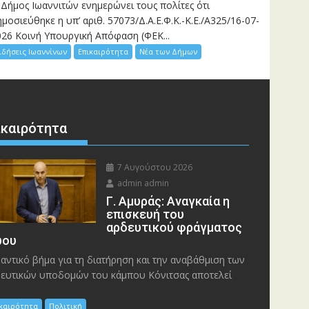
 Δήμος Ιωαννιτών ενημερώνει τους πολίτες ότι
μοσιεύθηκε η υπ’ αριθ. 57073/Δ.Α.Ε.Φ.Κ.-Κ.Ε./Α325/16-07-
026 Κοινή Υπουργική Απόφαση (ΦΕΚ...
ιδήσεις Ιωαννίνων
Επικαιρότητα
Νέα των Δήμων
ικαιρότητα
7 Αυγούστου 2026
admin admin
Γ. Αμυράς: Αναγκαία η
επισκευή του
αρδευτικού φράγματος
ου
αντικό βήμα για τη διατήρηση και την αναβάθμιση των
ευτικών υποδομών του κάμπου Κόνιτσας αποτελεί
ικαιρότητα
Πολιτική