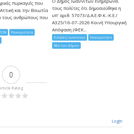
Ο Δήμος Ιωαννιτών ενημερώνει
φικές πυρκαγιές που
τους πολίτες ότι δημοσιεύθηκε η
Αττική και την Bοιωτία
υπ’ αριθ. 57073/Δ.Α.Ε.Φ.Κ.-Κ.Ε./
ω τους ανθρώπους που
Α325/16-07-2026 Κοινή Υπουργική
Απόφαση (ΦΕΚ...
ΤΩΝ
Επικαιρότητα
Ειδήσεις Ιωαννίνων
Επικαιρότητα
Νέα των Δήμων
0
Article Rating
Login