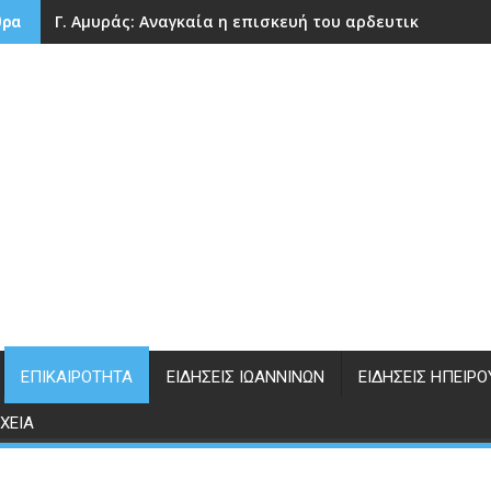
Γ. Αμυράς: Αναγκαία η επισκευή του αρδευτικού φράγ
θρα
ΕΠΙΚΑΙΡΌΤΗΤΑ
ΕΙΔΉΣΕΙΣ ΙΩΑΝΝΊΝΩΝ
ΕΙΔΉΣΕΙΣ ΗΠΕΊΡΟ
ΧΕΊΑ