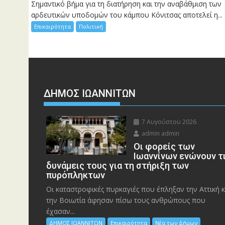
Σημαντικό βήμα για τη διατήρηση και την αναβάθμιση των
αρδευτικών υποδομών του κάμπου Κόνιτσας αποτελεί η...
Επικαιρότητα
Πολιτική
ΔΗΜΟΣ ΙΩΑΝΝΙΤΩΝ
7 Αυγούστου 2026
admin admin
Οι φορείς των
Ιωαννίνων ενώνουν τ
δυνάμεις τους για τη στήριξη των
πυρόπληκτων
Οι καταστροφικές πυρκαγιές που έπληξαν την Αττική κ
την Bοιωτία άφησαν πίσω τους ανθρώπους που
έχασαν...
ΔΗΜΟΣ ΙΩΑΝΝΙΤΩΝ
Επικαιρότητα
Νέα των Δήμων