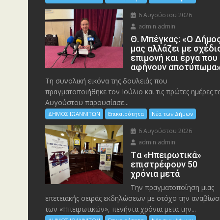
6 Αυγούστου 2026
admin admin
Θ. Μπέγκας: «Ο Δήμο
μας αλλάζει με σχέδι
επιμονή και έργα που
αφήνουν αποτύπωμα
Τη συνολική εικόνα της δουλειάς που
πραγματοποιήθηκε τον Ιούλιο και τις πρώτες ημέρες τ
Αυγούστου παρουσίασε...
ΔΗΜΟΣ ΙΩΑΝΝΙΤΩΝ
Επικαιρότητα
Νέα των Δήμων
6 Αυγούστου 2026
admin admin
Tα «Ηπειρωτικά»
επιστρέφουν 50
χρόνια μετά
Την πραγματοποίηση μιας
επετειακής σειράς εκδηλώσεων με στόχο την αναβίωσ
των «Ηπειρωτικών», πενήντα χρόνια μετά την...