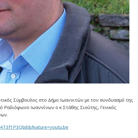
οτικός Σύμβουλος στο Δήμο Ιωαννιτών με τον συνδυασμό της
κό Ραδιόφωνο Ιωαννίνων ο κ Στάθης Σιούτης, Γενικός
νων.
M4T3f1P3Qb8&feature=youtu.be