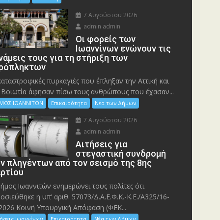
7 Αυγούστου 2026
admin admin
Οι φορείς των
Ιωαννίνων ενώνουν τις
νάμεις τους για τη στήριξη των
ρόπληκτων
καταστροφικές πυρκαγιές που έπληξαν την Αττική και
 Bοιωτία άφησαν πίσω τους ανθρώπους που έχασαν...
ΜΟΣ ΙΩΑΝΝΙΤΩΝ
Επικαιρότητα
Νέα των Δήμων
7 Αυγούστου 2026
admin admin
Αιτήσεις για
στεγαστική συνδρομή
ν πληγέντων από τον σεισμό της 8ης
ρτίου
ήμος Ιωαννιτών ενημερώνει τους πολίτες ότι
οσιεύθηκε η υπ’ αριθ. 57073/Δ.Α.Ε.Φ.Κ.-Κ.Ε./Α325/16-
2026 Κοινή Υπουργική Απόφαση (ΦΕΚ...
ήσεις Ιωαννίνων
Επικαιρότητα
Νέα των Δήμων