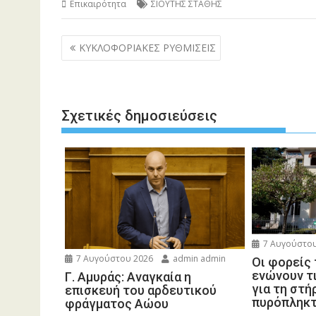
Επικαιρότητα
ΣΙΟΥΤΗΣ ΣΤΑΘΗΣ
Πλοήγηση
ΚΥΚΛΟΦΟΡΙΑΚΕΣ ΡΥΘΜΙΣΕΙΣ
άρθρων
Σχετικές δημοσιεύσεις
7 Αυγούστου
7 Αυγούστου 2026
admin admin
Οι φορείς
ενώνουν τ
Γ. Αμυράς: Αναγκαία η
για τη στή
επισκευή του αρδευτικού
πυρόπληκ
φράγματος Αώου