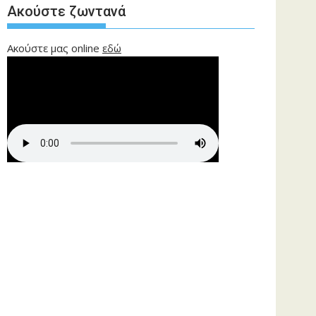
Ακούστε ζωντανά
Ακούστε μας online
εδώ