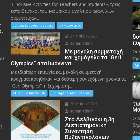
n Inclusive Activities for Teachers and Students», τρεις
εκπαιδευτικοί του Μουσικού Σχολείου Ιωαννίνων
συμμετείχαν...
ς
Ενδιαφέρουσες Ιστορίες
Επικαιρότητα
ο,
27 Μαΐου 2026
δυ
»
πυ
admin admin
Με μεγάλη συμμετοχή
Οι 
και χαμόγελα τα “Geri
ου
την
Olympics” στα Ιωάννινα
ΔΗ
Με ιδιαίτερη επιτυχία και μεγάλη συμμετοχή
πραγματοποιήθηκαν για δεύτερη συνεχόμενη χρονιά τα
“Geri Olympics”, η ξεχωριστή...
ΔΗΜΟΣ ΙΩΑΝΝΙΤΩΝ
Ενδιαφέρουσες Ιστορίες
τω
20 Μαΐου 2026
Μα
admin admin
Ο Δ
Στο Δελβινάκι η 3η
Διεπιστημονική
δημ
η
Συνάντηση
07-
Βυζαντινολόγων
Ειδ