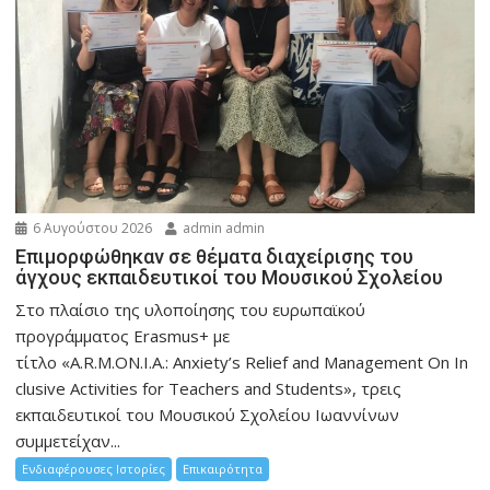
6 Αυγούστου 2026
admin admin
Eπιμορφώθηκαν σε θέματα διαχείρισης του
άγχους εκπαιδευτικοί του Μουσικού Σχολείου
Στο πλαίσιο της υλοποίησης του ευρωπαϊκού
προγράμματος Erasmus+ με
τίτλο «A.R.M.ON.I.A.: Anxiety’s Relief and Management On In
clusive Activities for Teachers and Students», τρεις
εκπαιδευτικοί του Μουσικού Σχολείου Ιωαννίνων
συμμετείχαν...
Ενδιαφέρουσες Ιστορίες
Επικαιρότητα