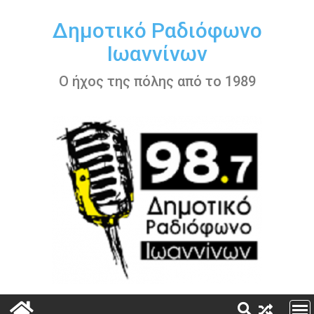
Περάστε
στο
Δημοτικό Ραδιόφωνο
περιεχόμενο
Ιωαννίνων
Ο ήχος της πόλης από το 1989