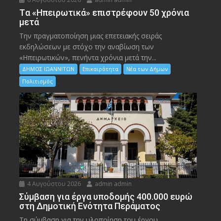
Tα «Ηπειρωτικά» επιστρέφουν 50 χρόνια
μετά
Την πραγματοποίηση μιας επετειακής σειράς
εκδηλώσεων με στόχο την αναβίωση των
«Ηπειρωτικών», πενήντα χρόνια μετά την...
ΔΗΜΟΣ ΙΩΑΝΝΙΤΩΝ
Επικαιρότητα
Νέα των Δήμων
Πολιτισμός
4 Αυγούστου 2026
admin admin
Σύμβαση για έργα υποδομής 400.000 ευρώ
στη Δημοτική Ενότητα Περάματος
Τη σύμβαση για την υλοποίηση του έργου