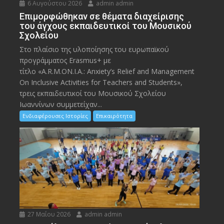
6 Αυγούστου 2026
admin admin
Eπιμορφώθηκαν σε θέματα διαχείρισης
του άγχους εκπαιδευτικοί του Μουσικού
Σχολείου
Στο πλαίσιο της υλοποίησης του ευρωπαϊκού
προγράμματος Erasmus+ με
τίτλο «A.R.M.ON.I.A.: Anxiety’s Relief and Management
On Inclusive Activities for Teachers and Students»,
τρεις εκπαιδευτικοί του Μουσικού Σχολείου
Ιωαννίνων συμμετείχαν...
Ενδιαφέρουσες Ιστορίες
Επικαιρότητα
27 Μαΐου 2026
admin admin