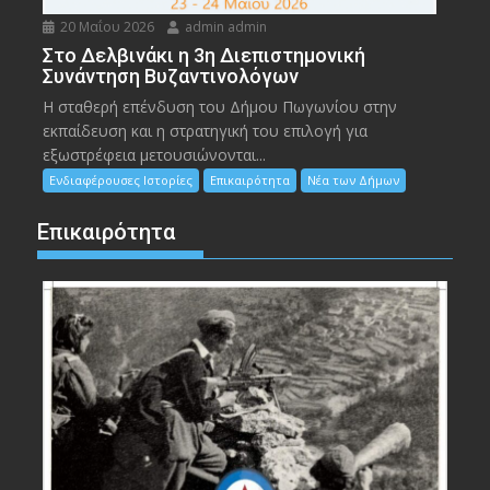
20 Μαΐου 2026
admin admin
Στο Δελβινάκι η 3η Διεπιστημονική
Συνάντηση Βυζαντινολόγων
Η σταθερή επένδυση του Δήμου Πωγωνίου στην
εκπαίδευση και η στρατηγική του επιλογή για
εξωστρέφεια μετουσιώνονται...
Ενδιαφέρουσες Ιστορίες
Επικαιρότητα
Νέα των Δήμων
Επικαιρότητα