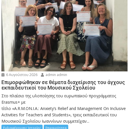
6 Αυγούστου 2026
admin admin
Eπιμορφώθηκαν σε θέματα διαχείρισης του άγχους
εκπαιδευτικοί του Μουσικού Σχολείου
Στο πλαίσιο της υλοποίησης του ευρωπαϊκού προγράμματος
Erasmus+ με
τίτλο «A.R.M.ON.I.A.: Anxiety’s Relief and Management On Inclusive
Activities for Teachers and Students», τρεις εκπαιδευτικοί του
Μουσικού Σχολείου Ιωαννίνων συμμετείχαν...
Ενδιαφέρουσες Ιστορίες
Επικαιρότητα