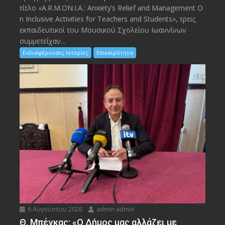
τίτλο «A.R.M.ON.I.A.: Anxiety’s Relief and Management O
n Inclusive Activities for Teachers and Students», τρεις
εκπαιδευτικοί του Μουσικού Σχολείου Ιωαννίνων
συμμετείχαν...
Ενδιαφέρουσες Ιστορίες
Επικαιρότητα
6 Αυγούστου 2026
admin admin
Θ. Μπέγκας: «Ο Δήμος μας αλλάζει με