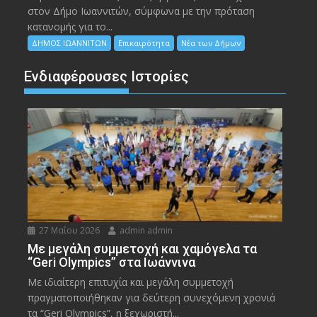
στον Δήμο Ιωαννιτών, σύμφωνα με την πρόταση
κατανομής για το...
ΔΗΜΟΣ ΙΩΑΝΝΙΤΩΝ
Επικαιρότητα
Νέα των Δήμων
Ενδιαφέρουσες Ιστορίες
27 Μαΐου 2026
admin admin
Με μεγάλη συμμετοχή και χαμόγελα τα
“Geri Olympics” στα Ιωάννινα
Με ιδιαίτερη επιτυχία και μεγάλη συμμετοχή
πραγματοποιήθηκαν για δεύτερη συνεχόμενη χρονιά
τα “Geri Olympics”, η ξεχωριστή...