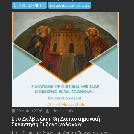
ΔΗΜΟΣ ΙΩΑΝΝΙΤΩΝ
Ενδιαφέρουσες Ιστορίες
20 Μαΐου 2026
admin admin
Στο Δελβινάκι η 3η Διεπιστημονική
Συνάντηση Βυζαντινολόγων
Η σταθερή επένδυση του Δήμου Πωγωνίου στην