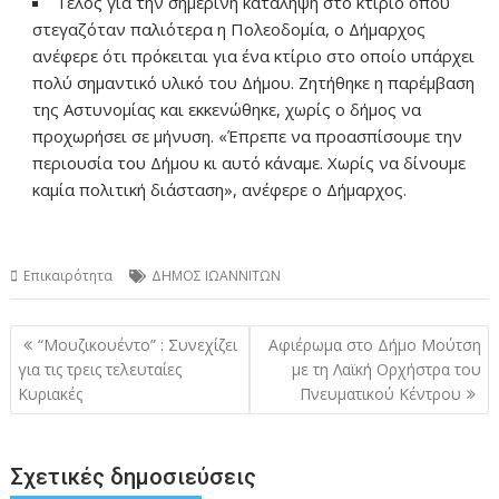
Τέλος για την σημερινή κατάληψη στο κτίριο όπου
στεγαζόταν παλιότερα η Πολεοδομία, ο Δήμαρχος
ανέφερε ότι πρόκειται για ένα κτίριο στο οποίο υπάρχει
πολύ σημαντικό υλικό του Δήμου. Ζητήθηκε η παρέμβαση
της Αστυνομίας και εκκενώθηκε, χωρίς ο δήμος να
προχωρήσει σε μήνυση. «Έπρεπε να προασπίσουμε την
περιουσία του Δήμου κι αυτό κάναμε. Χωρίς να δίνουμε
καμία πολιτική διάσταση», ανέφερε ο Δήμαρχος.
Επικαιρότητα
ΔΗΜΟΣ ΙΩΑΝΝΙΤΩΝ
Πλοήγηση
“Μουζικουέντο” : Συνεχίζει
Αφιέρωμα στο Δήμο Μούτση
άρθρων
για τις τρεις τελευταίες
με τη Λαϊκή Ορχήστρα του
Κυριακές
Πνευματικού Κέντρου
Σχετικές δημοσιεύσεις