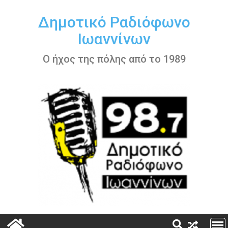
Περάστε
στο
Δημοτικό Ραδιόφωνο
περιεχόμενο
Ιωαννίνων
Ο ήχος της πόλης από το 1989