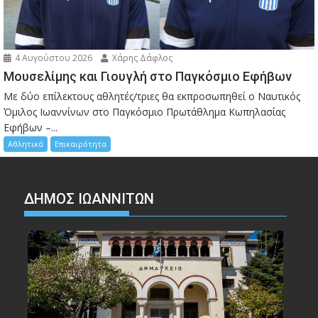
4 Αυγούστου 2026
Χάρης Δάφλος
Μουσελίμης και Γιουγλή στο Παγκόσμιο Εφήβων
Mε δύο επίλεκτους αθλητές/τριες θα εκπροσωπηθεί ο Ναυτικός
Όμιλος Ιωαννίνων στο Παγκόσμιο Πρωτάθλημα Κωπηλασίας
Εφήβων –...
Αθλητικά
Επικαιρότητα
ΔΗΜΟΣ ΙΩΑΝΝΙΤΩΝ