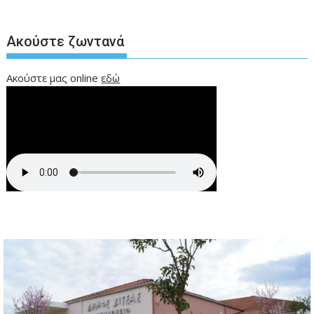
Ακούστε ζωντανά
Ακούστε μας online
εδώ