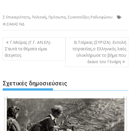
,
,
,
Επικαιρότητα
Πολιτική
Πρόσωπα
Συνεντεύξεις Ραδιοφώνου
Φ.ΣΙΑΚΑΣ ΝΔ
Πλοήγηση
Γ.Μοίρας (Γ.Γ. ΑΝ.ΕΛ)-
Β.Τσίρκας (ΣΥΡΙΖΑ) :Εντολή
άρθρων
Σ’αυτά τα θέματα είμαι
τετραετίας,ο Ελληνικός λαός
άτεγκτος
ολοκλήρωσε το βήμα που
έκανε τον Γενάρη
Σχετικές δημοσιεύσεις