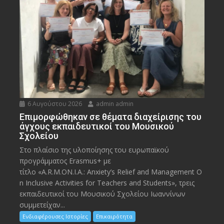
6 Αυγούστου 2026
admin admin
Eπιμορφώθηκαν σε θέματα διαχείρισης του
άγχους εκπαιδευτικοί του Μουσικού
Σχολείου
Στο πλαίσιο της υλοποίησης του ευρωπαϊκού
προγράμματος Erasmus+ με
τίτλο «A.R.M.ON.I.A.: Anxiety’s Relief and Management O
n Inclusive Activities for Teachers and Students», τρεις
εκπαιδευτικοί του Μουσικού Σχολείου Ιωαννίνων
συμμετείχαν...
Ενδιαφέρουσες Ιστορίες
Επικαιρότητα