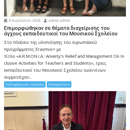
6 Αυγούστου 2026
admin admin
Eπιμορφώθηκαν σε θέματα διαχείρισης του
άγχους εκπαιδευτικοί του Μουσικού Σχολείου
Στο πλαίσιο της υλοποίησης του ευρωπαϊκού
προγράμματος Erasmus+ με
τίτλο «A.R.M.ON.I.A.: Anxiety’s Relief and Management On In
clusive Activities for Teachers and Students», τρεις
εκπαιδευτικοί του Μουσικού Σχολείου Ιωαννίνων
συμμετείχαν...
Ενδιαφέρουσες Ιστορίες
Επικαιρότητα