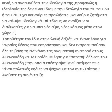
κενά, να ανασυνθέσει την ιδεολογία της ,προφανώς η
ιδεολογία της δεν είναι ίδια με την ιδεολογία του ’50.του ’60
ή του ΄70.. Έχει καινούριες προκλήσεις ,καινούρια ζητήματα
να καλύψει ιδεολογικά.Επί τέλους να ανοίξουν οι
διαδικασίες για να μπει νέο αίμα, νέος κόσμος μέσα στον
χώρο..” ,
Τοποθέτησε τον ίδιο στην ”λαϊκή δεξιά” ,και έκανε λόγο για
”ακραίες θέσεις που εκφράστηκαν και δεν εκπροσωπούσαν
όλη τη βάση τη ΝΔ”κάνοντας ονομαστική αναφορά στους
Α.Γεωργιάδη και Μ.Βορίδη. Μίλησε για ”ποταπή” δήλωση του
Α.Γεωργιάδη (”την οποία επέστρεψα” )ενώ εκτίμησε πως
”είναι πολιτικές αηδίες να ψάχνουμε τον αντι-Τσίπρα..”
Ακούστε τη συνέντευξη