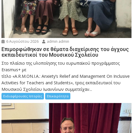
6 Αυγούστου 2026
admin admin
Eπιμορφώθηκαν σε θέματα διαχείρισης του άγχους
εκπαιδευτικοί του Μουσικού Σχολείου
Στο πλαίσιο της υλοποίησης του ευρωπαϊκού προγράμματος
Erasmus+ με
τίτλο «A.R.M.ON.I.A.: Anxiety’s Relief and Management On Inclusive
Activities for Teachers and Students», τρεις εκπαιδευτικοί του
Μουσικού Σχολείου Ιωαννίνων συμμετείχαν...
Ενδιαφέρουσες Ιστορίες
Επικαιρότητα