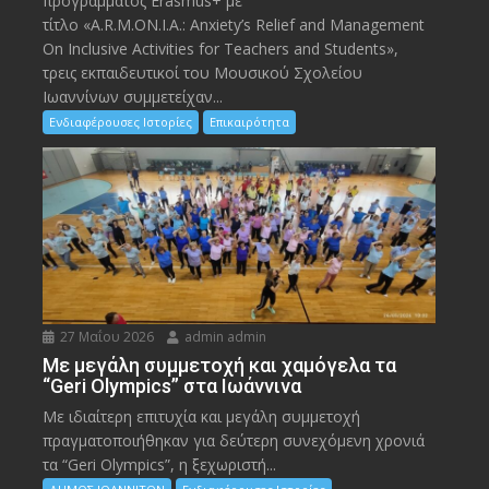
προγράμματος Erasmus+ με
τίτλο «A.R.M.ON.I.A.: Anxiety’s Relief and Management
On Inclusive Activities for Teachers and Students»,
τρεις εκπαιδευτικοί του Μουσικού Σχολείου
Ιωαννίνων συμμετείχαν...
Ενδιαφέρουσες Ιστορίες
Επικαιρότητα
27 Μαΐου 2026
admin admin
Με μεγάλη συμμετοχή και χαμόγελα τα
“Geri Olympics” στα Ιωάννινα
Με ιδιαίτερη επιτυχία και μεγάλη συμμετοχή
πραγματοποιήθηκαν για δεύτερη συνεχόμενη χρονιά
τα “Geri Olympics”, η ξεχωριστή...