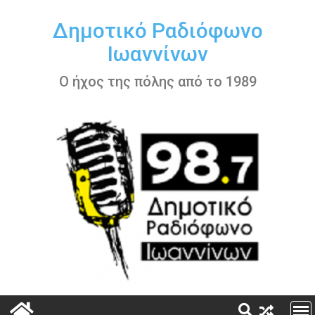
Περάστε
στο
Δημοτικό Ραδιόφωνο
περιεχόμενο
Ιωαννίνων
Ο ήχος της πόλης από το 1989