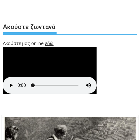
Ακούστε ζωντανά
Ακούστε μας online
εδώ