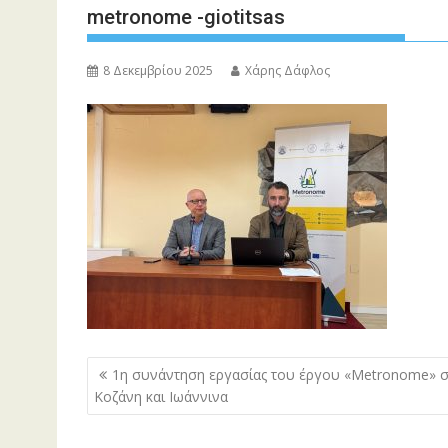
metronome -giotitsas
8 Δεκεμβρίου 2025
Χάρης Δάφλος
Πλοήγηση
1η συνάντηση εργασίας του έργου «Metronome» 
άρθρων
Κοζάνη και Ιωάννινα