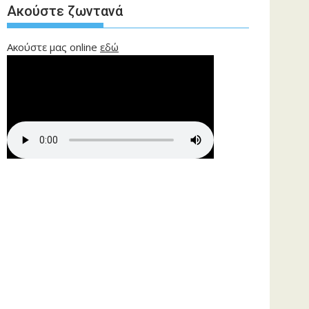
Ακούστε ζωντανά
Ακούστε μας online
εδώ