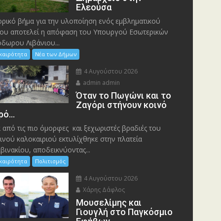
Ελεούσα
ορικό βήμα για την υλοποίηση ενός εμβληματικού
ου αποτελεί η απόφαση του Υπουργού Εσωτερικών
δωρου Λιβάνιου...
ικαιρότητα
Νέα των Δήμων
4 Αυγούστου 2026
admin admin
Όταν το Πωγώνι και το
Ζαγόρι στήνουν κοινό
ρό…
 από τις πιο όμορφες και ξεχωριστές βραδιές του
ινού καλοκαιριού εκτυλίχθηκε στην πλατεία
βινακίου, αποδεικνύοντας...
ικαιρότητα
Πολιτισμός
4 Αυγούστου 2026
Χάρης Δάφλος
Μουσελίμης και
Γιουγλή στο Παγκόσμιο