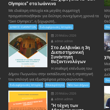
Olympics” στα Ιωάννινα
Με ιδιαίτερη επιτυχία και μεγάλη συμμετοχή
Ιστ
πραγματοποιήθηκαν για δεύτερη συνεχόμενη χρονιά τα
έργ
“Geri Olympics”, η ξεχωριστή...
Θεό
ΔΗΜΟΣ ΙΩΑΝΝΙΤΩΝ
Ενδιαφέρουσες Ιστορίες
Επ
20 Μαΐου 2026
admin admin
Στο Δελβινάκι η 3η
Διεπιστημονική
Συνάντηση
χο
Βυζαντινολόγων
Μια
Η σταθερή επένδυση του
φετ
Δήμου Πωγωνίου στην εκπαίδευση και η στρατηγική
Δελ
ν
του επιλογή για εξωστρέφεια μετουσιώνονται...
Επ
Ενδιαφέρουσες Ιστορίες
Επικαιρότητα
Νέα των Δήμων
20 Μαΐου 2026
admin admin
“Η τέχνη των