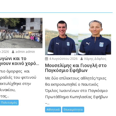
 2026
admin admin
ωγώνι και το
4 Αυγούστου 2026
Χάρης Δάφλος
ήνουν κοινό χορό…
Μουσελίμης και Γιουγλή στο
Παγκόσμιο Εφήβων
 πιο όμορφες και
βραδιές του φετινού
Mε δύο επίλεκτους αθλητές/τριες
εκτυλίχθηκε στην
θα εκπροσωπηθεί ο Ναυτικός
ινακίου,
Όμιλος Ιωαννίνων στο Παγκόσμιο
ας...
Πρωτάθλημα Κωπηλασίας Εφήβων
–...
Πολιτισμός
Αθλητικά
Επικαιρότητα