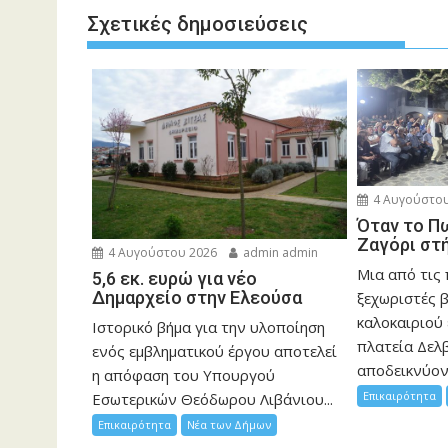
Σχετικές δημοσιεύσεις
4 Αυγούστου
Όταν το Π
Ζαγόρι στ
4 Αυγούστου 2026
admin admin
Μια από τις
5,6 εκ. ευρώ για νέο
Δημαρχείο στην Ελεούσα
ξεχωριστές 
καλοκαιριού 
Ιστορικό βήμα για την υλοποίηση
πλατεία Δελβ
ενός εμβληματικού έργου αποτελεί
αποδεικνύοντ
η απόφαση του Υπουργού
Επικαιρότητα
Εσωτερικών Θεόδωρου Λιβάνιου...
Επικαιρότητα
Νέα των Δήμων