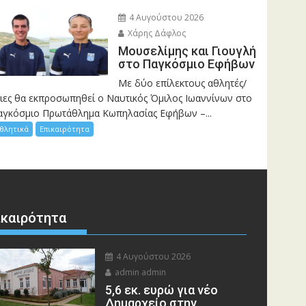
4 Αυγούστου 2026
Χάρης Δάφλος
Μουσελίμης και Γιουγλή
στο Παγκόσμιο Εφήβων
Mε δύο επίλεκτους αθλητές/
ριες θα εκπροσωπηθεί ο Ναυτικός Όμιλος Ιωαννίνων στο
αγκόσμιο Πρωτάθλημα Κωπηλασίας Εφήβων –...
θλητικά
Επικαιρότητα
ικαιρότητα
4 Αυγούστου 2026
admin admin
5,6 εκ. ευρώ για νέο
Δημαρχείο στην