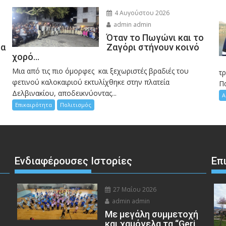
4 Αυγούστου 2026
admin admin
Όταν το Πωγώνι και το
σα
Ζαγόρι στήνουν κοινό
χορό…
Μια από τις πιο όμορφες και ξεχωριστές βραδιές του
η
τ
φετινού καλοκαιριού εκτυλίχθηκε στην πλατεία
Π
Δελβινακίου, αποδεικνύοντας...
Α
Επικαιρότητα
Πολιτισμός
Ενδιαφέρουσες Ιστορίες
Επ
27 Μαΐου 2026
admin admin
Με μεγάλη συμμετοχή
και χαμόγελα τα “Geri