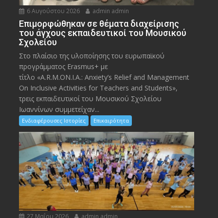
6 Αυγούστου 2026
admin admin
Eπιμορφώθηκαν σε θέματα διαχείρισης
του άγχους εκπαιδευτικοί του Μουσικού
Σχολείου
Στο πλαίσιο της υλοποίησης του ευρωπαϊκού
προγράμματος Erasmus+ με
τίτλο «A.R.M.ON.I.A.: Anxiety’s Relief and Management
On Inclusive Activities for Teachers and Students»,
τρεις εκπαιδευτικοί του Μουσικού Σχολείου
Ιωαννίνων συμμετείχαν...
Ενδιαφέρουσες Ιστορίες
Επικαιρότητα
27 Μαΐου 2026
admin admin