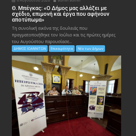
6 Αυγούστου 2026
admin admin
Θ. Μπέγκας: «Ο Δήμος μας αλλάζει με
σχέδιο, επιμονή και έργα που αφήνουν
αποτύπωμα»
Τη συνολική εικόνα της δουλειάς που
πραγματοποιήθηκε τον Ιούλιο και τις πρώτες ημέρες
του Αυγούστου παρουσίασε...
ΔΗΜΟΣ ΙΩΑΝΝΙΤΩΝ
Επικαιρότητα
Νέα των Δήμων