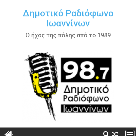
Περάστε
στο
Δημοτικό Ραδιόφωνο
περιεχόμενο
Ιωαννίνων
Ο ήχος της πόλης από το 1989