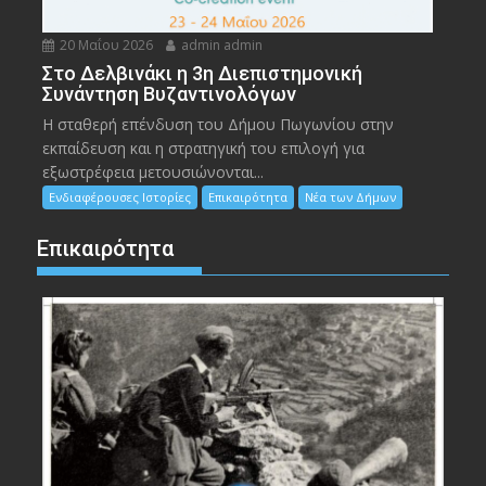
20 Μαΐου 2026
admin admin
Στο Δελβινάκι η 3η Διεπιστημονική
Συνάντηση Βυζαντινολόγων
Η σταθερή επένδυση του Δήμου Πωγωνίου στην
εκπαίδευση και η στρατηγική του επιλογή για
εξωστρέφεια μετουσιώνονται...
Ενδιαφέρουσες Ιστορίες
Επικαιρότητα
Νέα των Δήμων
Επικαιρότητα