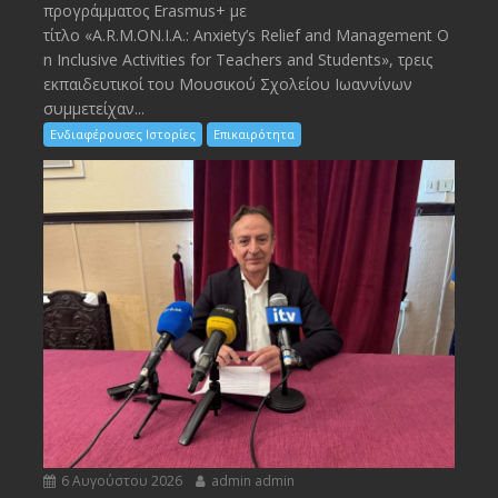
προγράμματος Erasmus+ με
τίτλο «A.R.M.ON.I.A.: Anxiety’s Relief and Management O
n Inclusive Activities for Teachers and Students», τρεις
εκπαιδευτικοί του Μουσικού Σχολείου Ιωαννίνων
συμμετείχαν...
Ενδιαφέρουσες Ιστορίες
Επικαιρότητα
6 Αυγούστου 2026
admin admin