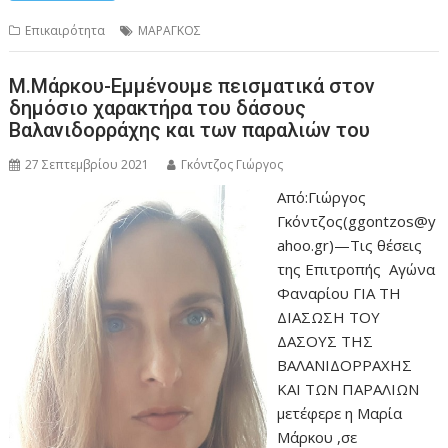
Επικαιρότητα
ΜΑΡΑΓΚΟΣ
Μ.Μάρκου-Εμμένουμε πεισματικά στον
δημόσιο χαρακτήρα του δάσους
Βαλανιδορράχης και των παραλιών του
27 Σεπτεμβρίου 2021
Γκόντζος Γιώργος
Από:Γιώργος
Γκόντζος(ggontzos@y
ahoo.gr)—Τις θέσεις
της Επιτροπής Αγώνα
Φαναρίου ΓΙΑ ΤΗ
ΔΙΑΣΩΣΗ ΤΟΥ
ΔΑΣΟΥΣ ΤΗΣ
ΒΑΛΑΝΙΔΟΡΡΑΧΗΣ
ΚΑΙ ΤΩΝ ΠΑΡΑΛΙΩΝ
μετέφερε η Μαρία
Μάρκου ,σε