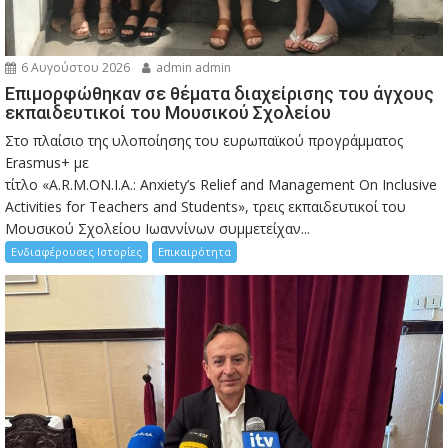
6 Αυγούστου 2026
admin admin
Eπιμορφώθηκαν σε θέματα διαχείρισης του άγχους
εκπαιδευτικοί του Μουσικού Σχολείου
Στο πλαίσιο της υλοποίησης του ευρωπαϊκού προγράμματος
Erasmus+ με
τίτλο «A.R.M.ON.I.A.: Anxiety’s Relief and Management On Inclusive
Activities for Teachers and Students», τρεις εκπαιδευτικοί του
Μουσικού Σχολείου Ιωαννίνων συμμετείχαν...
Ενδιαφέρουσες Ιστορίες
Επικαιρότητα