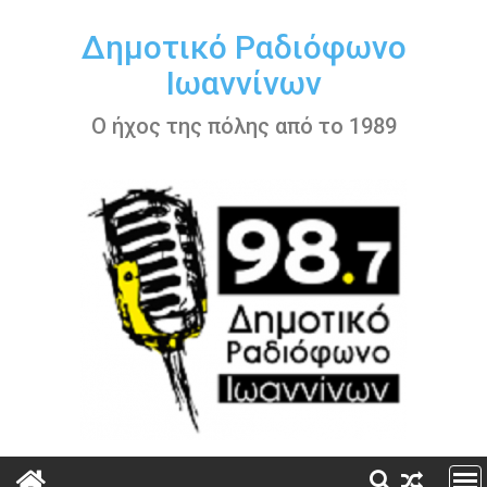
Περάστε
στο
Δημοτικό Ραδιόφωνο
περιεχόμενο
Ιωαννίνων
Ο ήχος της πόλης από το 1989