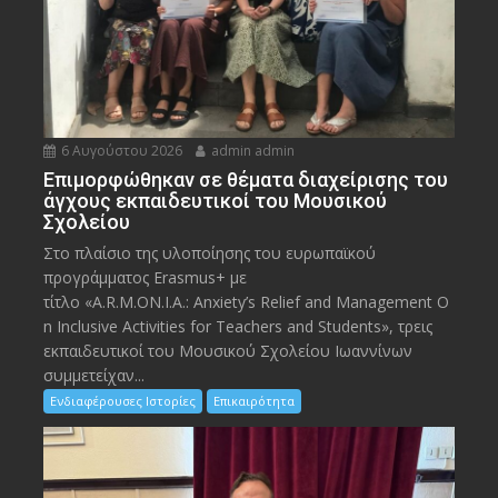
6 Αυγούστου 2026
admin admin
Eπιμορφώθηκαν σε θέματα διαχείρισης του
άγχους εκπαιδευτικοί του Μουσικού
Σχολείου
Στο πλαίσιο της υλοποίησης του ευρωπαϊκού
προγράμματος Erasmus+ με
τίτλο «A.R.M.ON.I.A.: Anxiety’s Relief and Management O
n Inclusive Activities for Teachers and Students», τρεις
εκπαιδευτικοί του Μουσικού Σχολείου Ιωαννίνων
συμμετείχαν...
Ενδιαφέρουσες Ιστορίες
Επικαιρότητα