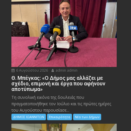
6 Αυγούστου 2026
admin admin
Θ. Μπέγκας: «Ο Δήμος μας αλλάζει με
σχέδιο, επιμονή και έργα που αφήνουν
αποτύπωμα»
Τη συνολική εικόνα της δουλειάς που
πραγματοποιήθηκε τον Ιούλιο και τις πρώτες ημέρες
του Αυγούστου παρουσίασε...
ΔΗΜΟΣ ΙΩΑΝΝΙΤΩΝ
Επικαιρότητα
Νέα των Δήμων