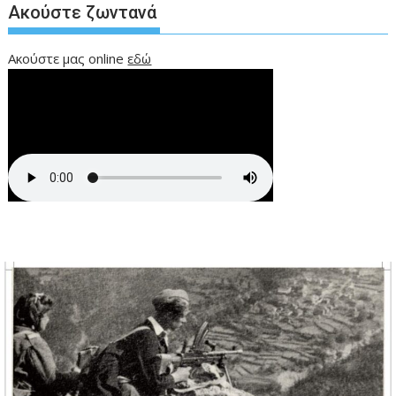
Ακούστε ζωντανά
Ακούστε μας online
εδώ