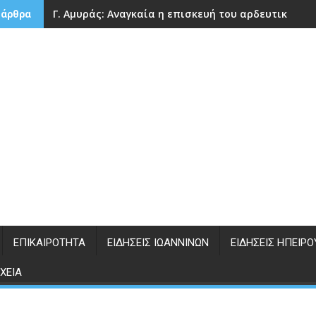
Γ. Αμυράς: Αναγκαία η επισκευή του αρδευτικού 
 άρθρα
ΕΠΙΚΑΙΡΌΤΗΤΑ
ΕΙΔΉΣΕΙΣ ΙΩΑΝΝΊΝΩΝ
ΕΙΔΉΣΕΙΣ ΗΠΕΊΡΟ
ΧΕΊΑ