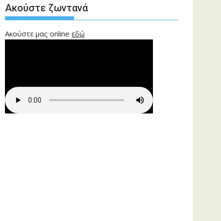
Ακούστε ζωντανά
Ακούστε μας online
εδώ