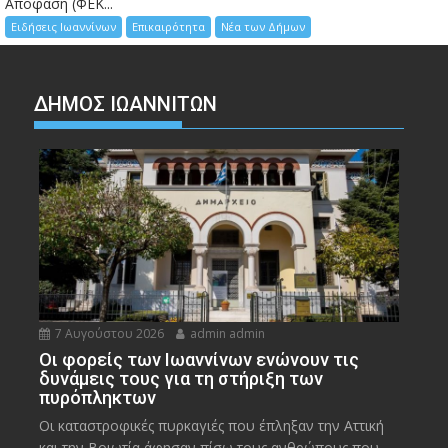
Απόφαση (ΦΕΚ...
Ειδήσεις Ιωαννίνων
Επικαιρότητα
Νέα των Δήμων
ΔΗΜΟΣ ΙΩΑΝΝΙΤΩΝ
7 Αυγούστου 2026
admin admin
Οι φορείς των Ιωαννίνων ενώνουν τις
δυνάμεις τους για τη στήριξη των
πυρόπληκτων
Οι καταστροφικές πυρκαγιές που έπληξαν την Αττική
και την Bοιωτία άφησαν πίσω τους ανθρώπους που