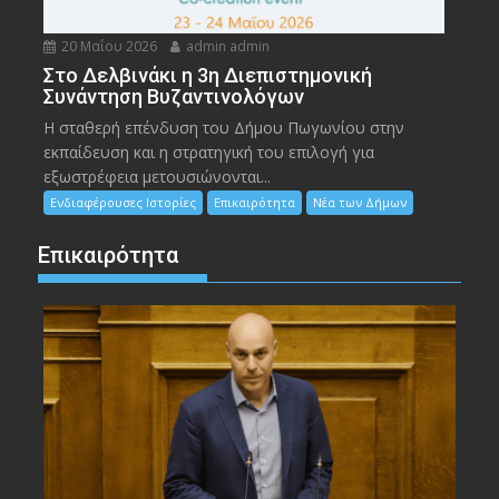
20 Μαΐου 2026
admin admin
Στο Δελβινάκι η 3η Διεπιστημονική
Συνάντηση Βυζαντινολόγων
Η σταθερή επένδυση του Δήμου Πωγωνίου στην
εκπαίδευση και η στρατηγική του επιλογή για
εξωστρέφεια μετουσιώνονται...
Ενδιαφέρουσες Ιστορίες
Επικαιρότητα
Νέα των Δήμων
Επικαιρότητα