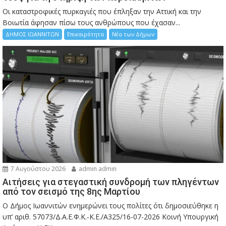
Οι καταστροφικές πυρκαγιές που έπληξαν την Αττική και την
Bοιωτία άφησαν πίσω τους ανθρώπους που έχασαν...
ΔΗΜΟΣ ΙΩΑΝΝΙΤΩΝ
Επικαιρότητα
Νέα των Δήμων
7 Αυγούστου 2026
admin admin
Αιτήσεις για στεγαστική συνδρομή των πληγέντων
από τον σεισμό της 8ης Μαρτίου
Ο Δήμος Ιωαννιτών ενημερώνει τους πολίτες ότι δημοσιεύθηκε η
υπ’ αριθ. 57073/Δ.Α.Ε.Φ.Κ.-Κ.Ε./Α325/16-07-2026 Κοινή Υπουργική