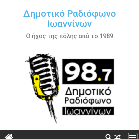
Περάστε
στο
Δημοτικό Ραδιόφωνο
περιεχόμενο
Ιωαννίνων
Ο ήχος της πόλης από το 1989