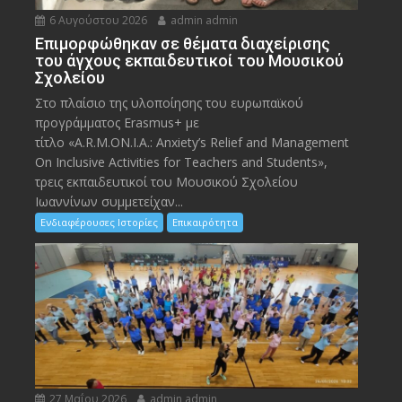
6 Αυγούστου 2026
admin admin
Eπιμορφώθηκαν σε θέματα διαχείρισης
του άγχους εκπαιδευτικοί του Μουσικού
Σχολείου
Στο πλαίσιο της υλοποίησης του ευρωπαϊκού
προγράμματος Erasmus+ με
τίτλο «A.R.M.ON.I.A.: Anxiety’s Relief and Management
On Inclusive Activities for Teachers and Students»,
τρεις εκπαιδευτικοί του Μουσικού Σχολείου
Ιωαννίνων συμμετείχαν...
Ενδιαφέρουσες Ιστορίες
Επικαιρότητα
27 Μαΐου 2026
admin admin