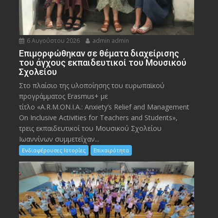
6 Αυγούστου 2026
admin admin
Eπιμορφώθηκαν σε θέματα διαχείρισης
του άγχους εκπαιδευτικοί του Μουσικού
Σχολείου
Στο πλαίσιο της υλοποίησης του ευρωπαϊκού
προγράμματος Erasmus+ με
τίτλο «A.R.M.ON.I.A.: Anxiety’s Relief and Management
On Inclusive Activities for Teachers and Students»,
τρεις εκπαιδευτικοί του Μουσικού Σχολείου
Ιωαννίνων συμμετείχαν...
Ενδιαφέρουσες Ιστορίες
Επικαιρότητα