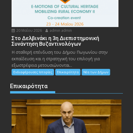
20 Μαΐου 2026
admin admin
Στο Δελβινάκι η 3η Διεπιστημονική
Συνάντηση Βυζαντινολόγων
Η σταθερή επένδυση του Δήμου Πωγωνίου στην
εκπαίδευση και η στρατηγική του επιλογή για
εξωστρέφεια μετουσιώνονται...
Ενδιαφέρουσες Ιστορίες
Επικαιρότητα
Νέα των Δήμων
Επικαιρότητα