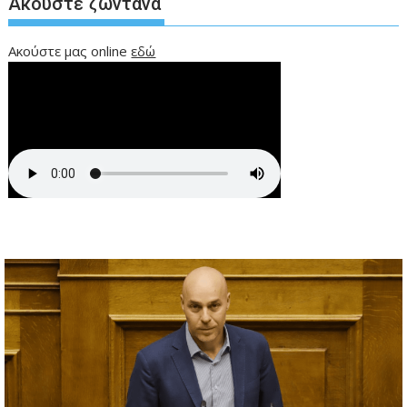
Ακούστε ζωντανά
Ακούστε μας online
εδώ