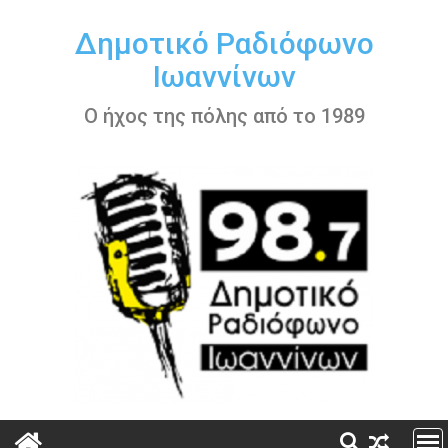
Περάστε
στο
Δημοτικό Ραδιόφωνο
περιεχόμενο
Ιωαννίνων
Ο ήχος της πόλης από το 1989