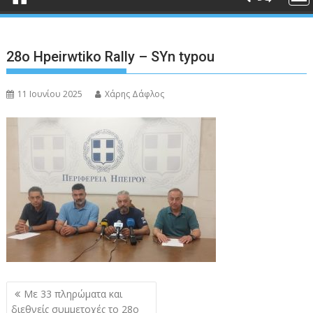
28o Hpeirwtiko Rally – SYn typou
11 Ιουνίου 2025
Χάρης Δάφλος
Πλοήγηση
Με 33 πληρώματα και
άρθρων
διεθνείς συμμετοχές το 28ο