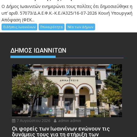
Ο Δήμος Ιωαννιτών ενημερώνει τους πολίτες ότι δημοσιεύθηκε η
υπ’ αριθ. 57073/Δ.Α.Ε.Φ.Κ.-Κ.Ε./Α325/16-07-2026 Κοινή Υπουργική
Απόφαση (ΦΕΚ...
Ειδήσεις Ιωαννίνων
Επικαιρότητα
Νέα των Δήμων
ΔΗΜΟΣ ΙΩΑΝΝΙΤΩΝ
7 Αυγούστου 2026
admin admin
Οι φορείς των Ιωαννίνων ενώνουν τις
δυνάμεις τους για τη στήριξη των