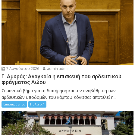
7 Αυγούστου 2026
admin admin
Γ. Αμυράς: Αναγκαία η επισκευή του αρδευτικού
φράγματος Αώου
Σημαντικό βήμα για τη διατήρηση και την αναβάθμιση των
αρδευτικών υποδομών του κάμπου Κόνιτσας αποτελεί η...
Επικαιρότητα
Πολιτική