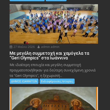
27 Μαΐου 2026
admin admin
Με μεγάλη συμμετοχή και χαμόγελα τα
“Geri Olympics” στα Ιωάννινα
Με ιδιαίτερη επιτυχία και μεγάλη συμμετοχή
πραγματοποιήθηκαν για δεύτερη συνεχόμενη χρονιά
τα “Geri Olympics”, η ξεχωριστή...
ΔΗΜΟΣ ΙΩΑΝΝΙΤΩΝ
Ενδιαφέρουσες Ιστορίες