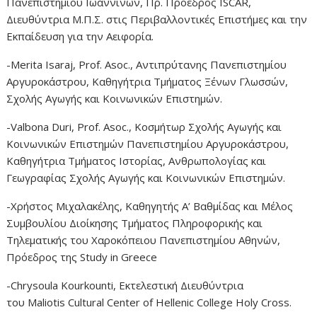
Πανεπιστημίου Ιωαννίνων, Πρ. Πρόεδρος ISCAR,
Διευθύντρια Μ.Π.Σ. στις Περιβαλλοντικές Επιστήμες και την
Εκπαίδευση για την Αειφορία.
-Merita Isaraj, Prof. Asoc., Αντιπρύτανης Πανεπιστημίου
Αργυροκάστρου, Καθηγήτρια Τμήματος Ξένων Γλωσσών,
Σχολής Αγωγής και Κοινωνικών Επιστημών.
-Valbona Duri, Prof. Asoc., Kοσμήτωρ Σχολής Αγωγής και
Κοινωνικών Επιστημών Πανεπιστημίου Αργυροκάστρου,
Καθηγήτρια Τμήματος Ιστορίας, Ανθρωπολογίας και
Γεωγραφίας Σχολής Αγωγής και Κοινωνικών Επιστημών.
-Χρήστος Μιχαλακέλης, Καθηγητής Α’ Βαθμίδας και Μέλος
Συμβουλίου Διοίκησης Τμήματος Πληροφορικής και
Τηλεματικής του Χαροκόπειου Πανεπιστημίου Αθηνών,
Πρόεδρος της Study in Greece
-Chrysoula Kourkounti, Εκτελεστική Διευθύντρια
του Maliotis Cultural Center of Hellenic College Holy Cross.