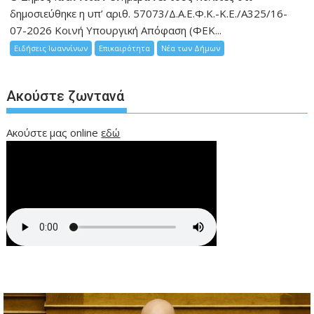
δημοσιεύθηκε η υπ’ αριθ. 57073/Δ.Α.Ε.Φ.Κ.-Κ.Ε./Α325/16-
07-2026 Κοινή Υπουργική Απόφαση (ΦΕΚ...
Ειδήσεις Ιωαννίνων
Επικαιρότητα
Νέα των Δήμων
Ακούστε ζωντανά
Ακούστε μας online
εδώ