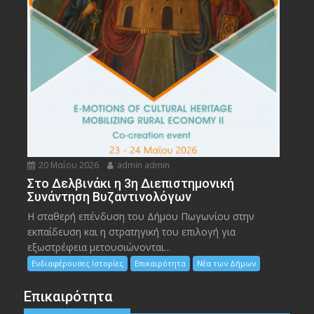
20 Μαΐου 2026
admin admin
Στο Δελβινάκι η 3η Διεπιστημονική
Συνάντηση Βυζαντινολόγων
Η σταθερή επένδυση του Δήμου Πωγωνίου στην
εκπαίδευση και η στρατηγική του επιλογή για
εξωστρέφεια μετουσιώνονται...
Ενδιαφέρουσες Ιστορίες
Επικαιρότητα
Νέα των Δήμων
Επικαιρότητα