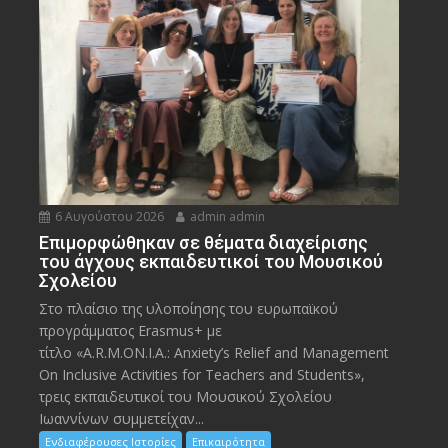
6 Αυγούστου 2026
admin admin
Eπιμορφώθηκαν σε θέματα διαχείρισης
του άγχους εκπαιδευτικοί του Μουσικού
Σχολείου
Στο πλαίσιο της υλοποίησης του ευρωπαϊκού
προγράμματος Erasmus+ με
τίτλο «A.R.M.ON.I.A.: Anxiety’s Relief and Management
On Inclusive Activities for Teachers and Students»,
τρεις εκπαιδευτικοί του Μουσικού Σχολείου
Ιωαννίνων συμμετείχαν...
Ενδιαφέρουσες Ιστορίες
Επικαιρότητα