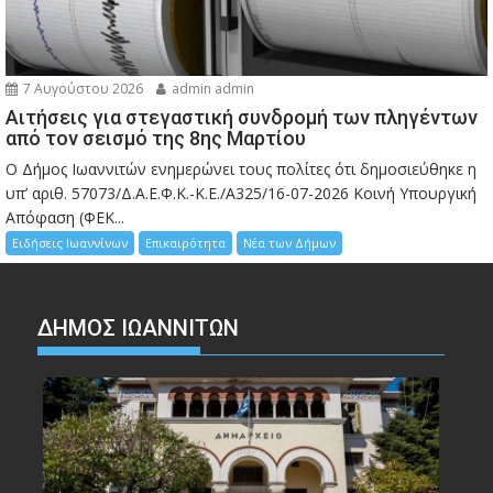
7 Αυγούστου 2026
admin admin
Αιτήσεις για στεγαστική συνδρομή των πληγέντων
από τον σεισμό της 8ης Μαρτίου
Ο Δήμος Ιωαννιτών ενημερώνει τους πολίτες ότι δημοσιεύθηκε η
υπ’ αριθ. 57073/Δ.Α.Ε.Φ.Κ.-Κ.Ε./Α325/16-07-2026 Κοινή Υπουργική
Απόφαση (ΦΕΚ...
Ειδήσεις Ιωαννίνων
Επικαιρότητα
Νέα των Δήμων
ΔΗΜΟΣ ΙΩΑΝΝΙΤΩΝ