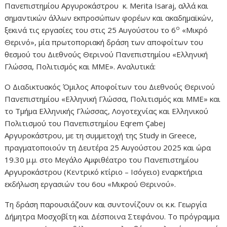
Πανεπιστημίου Αργυροκάστρου κ. Merita Isaraj, αλλά και
σημαντικών άλλων εκπροσώπων φορέων και ακαδημαϊκών,
ο
ξεκινά τις εργασίες του στις 25 Αυγούστου το 6
«Μικρό
Θερινό», μία πρωτοποριακή δράση των αποφοίτων του
θεσμού του Διεθνούς Θερινού Πανεπιστημίου «Ελληνική
Γλώσσα, Πολιτισμός και ΜΜΕ». Αναλυτικά:
Ο Διαδικτυακός Όμιλος Αποφοίτων του Διεθνούς Θερινού
Πανεπιστημίου «Ελληνική Γλώσσα, Πολιτισμός και ΜΜΕ» και
το Τμήμα Ελληνικής Γλώσσας, Λογοτεχνίας και Ελληνικού
Πολιτισμού του Πανεπιστημίου Eqrem Çabej
Αργυροκάστρου, με τη συμμετοχή της Study in Greece,
πραγματοποιούν τη Δευτέρα 25 Αυγούστου 2025 και ώρα
19.30 μ.μ. στο Μεγάλο Αμφιθέατρο του Πανεπιστημίου
Αργυροκάστρου (Κεντρικό κτίριο – Ισόγειο) εναρκτήρια
εκδήλωση εργασιών του 6ου «Μικρού Θερινού».
Τη δράση παρουσιάζουν και συντονίζουν οι κ.κ. Γεωργία
Δήμητρα Μοσχοβίτη και Δέσποινα Στεφάνου. Το πρόγραμμα