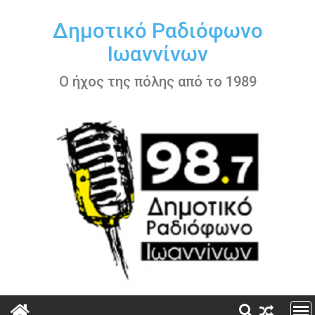
Περάστε
στο
Δημοτικό Ραδιόφωνο
περιεχόμενο
Ιωαννίνων
Ο ήχος της πόλης από το 1989