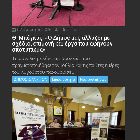
6 Αυγούστου 2026
admin admin
Θ. Μπέγκας: «Ο Δήμος μας αλλάζει με
σχέδιο, επιμονή και έργα που αφήνουν
αποτύπωμα»
Τη συνολική εικόνα της δουλειάς που
πραγματοποιήθηκε τον Ιούλιο και τις πρώτες ημέρες
του Αυγούστου παρουσίασε...
ΔΗΜΟΣ ΙΩΑΝΝΙΤΩΝ
Επικαιρότητα
Νέα των Δήμων