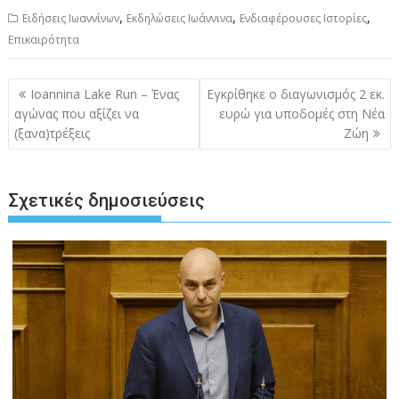
,
,
,
Ειδήσεις Ιωαννίνων
Εκδηλώσεις Ιωάννινα
Ενδιαφέρουσες Ιστορίες
Επικαιρότητα
Πλοήγηση
Ioannina Lake Run – Ένας
Εγκρίθηκε ο διαγωνισμός 2 εκ.
άρθρων
αγώνας που αξίζει να
ευρώ για υποδομές στη Νέα
(ξανα)τρέξεις
Ζώη
Σχετικές δημοσιεύσεις