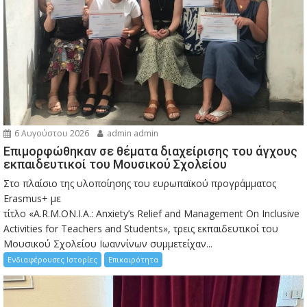
6 Αυγούστου 2026
admin admin
Eπιμορφώθηκαν σε θέματα διαχείρισης του άγχους
εκπαιδευτικοί του Μουσικού Σχολείου
Στο πλαίσιο της υλοποίησης του ευρωπαϊκού προγράμματος
Erasmus+ με
τίτλο «A.R.M.ON.I.A.: Anxiety’s Relief and Management On Inclusive
Activities for Teachers and Students», τρεις εκπαιδευτικοί του
Μουσικού Σχολείου Ιωαννίνων συμμετείχαν...
Ενδιαφέρουσες Ιστορίες
Επικαιρότητα