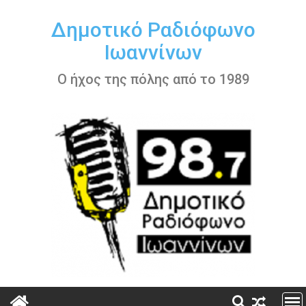
Περάστε
στο
Δημοτικό Ραδιόφωνο
περιεχόμενο
Ιωαννίνων
Ο ήχος της πόλης από το 1989