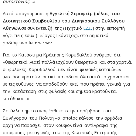
αυτοκτονίας…»
Αυτά υπογράμμισε η
Αγγελική Σεραφείμ (μέλος του
Διοικητικού Συμβουλίου του Δικηγορικού Συλλόγου
Αθηνών
,σε συνέντευξή της (Ηχητικό
ΕΔΩ
) στην εκπομπή
«ό,τι πεις εσύ» (Γιώργος Γκόντζος), στο δημοτικό
ραδιόφωνο Ιωαννίνων
Για το Κατάστημα Κράτησης Κορυδαλλού ανέφερε ότι
«θεωρητικά ,γιατί πολλά ισχύουν θεωρητικά και στα χαρτιά,
οι φυλακές Κορυδαλλού δεν είναι φυλακές καταδίκων
,ωστόσο κρατούνται εκεί κατάδικοι όλα αυτά τα χρόνια και
με τις ευθύνες να αποδοθούν εκεί που πρέπει γενικά για
την κατάσταση στις φυλακές.Και σήμερα κρατούνται
κατάδικοι…»
Σε άλλο σημείο αναφέρθηκε στην παρέμβαση του
Συνήγορου του Πολίτη «ο οποίος κάλεσε την αρμόδια
αρχή να παράσχει στον Κουφοντίνα αντίγραφα της
απόφασης μεταγωγής του της Κεντρικής Επιτροπής