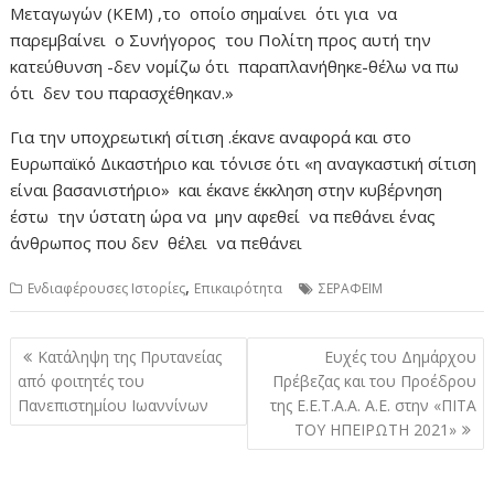
Μεταγωγών (ΚΕΜ) ,το οποίο σημαίνει ότι για να
παρεμβαίνει ο Συνήγορος του Πολίτη προς αυτή την
κατεύθυνση -δεν νομίζω ότι παραπλανήθηκε-θέλω να πω
ότι δεν του παρασχέθηκαν.»
Για την υποχρεωτική σίτιση .έκανε αναφορά και στο
Ευρωπαϊκό Δικαστήριο και τόνισε ότι «η αναγκαστική σίτιση
είναι βασανιστήριο» και έκανε έκκληση στην κυβέρνηση
έστω την ύστατη ώρα να μην αφεθεί να πεθάνει ένας
άνθρωπος που δεν θέλει να πεθάνει
,
Ενδιαφέρουσες Ιστορίες
Επικαιρότητα
ΣΕΡΑΦΕΙΜ
Πλοήγηση
Κατάληψη της Πρυτανείας
Ευχές του Δημάρχου
άρθρων
από φοιτητές του
Πρέβεζας και του Προέδρου
Πανεπιστημίου Ιωαννίνων
της Ε.Ε.Τ.Α.Α. Α.Ε. στην «ΠΙΤΑ
ΤΟΥ ΗΠΕΙΡΩΤΗ 2021»