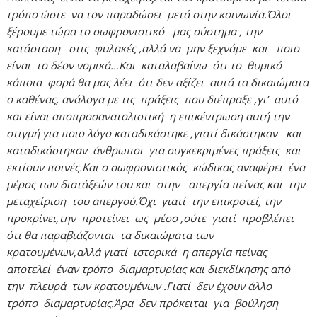
τρόπο ώστε να τον παραδώσει μετά στην κοινωνία.Όλοι
ξέρουμε τώρα το σωφρονιστικό μας σύστημα , την
κατάσταση στις φυλακές ,αλλά να μην ξεχνάμε και ποιο
είναι το δέον νομικά…Και καταλαβαίνω ότι το θυμικό
κάποια φορά θα μας λέει ότι δεν αξίζει αυτά τα δικαιώματα
ο καθένας, ανάλογα με τις πράξεις που διέπραξε ,γι’ αυτό
και είναι αποπροσανατολιστική η επικέντρωση αυτή την
στιγμή για ποιο λόγο καταδικάστηκε ,γιατί δικάστηκαν και
καταδικάστηκαν άνθρωποι για συγκεκριμένες πράξεις και
εκτίουν ποινές.Και ο σωφρονιστικός κώδικας αναφέρει ένα
μέρος των διατάξεών του και στην απεργία πείνας και την
μεταχείριση του απεργού.Όχι γιατί την επικροτεί, την
προκρίνει,την προτείνει ως μέσο ,ούτε γιατί προβλέπει
ότι θα παραβιάζονται τα δικαιώματα των
κρατουμένων,αλλά γιατί ιστορικά η απεργία πείνας
αποτελεί έναν τρόπο διαμαρτυρίας και διεκδίκησης από
την πλευρά των κρατουμένων .Γιατί δεν έχουν άλλο
τρόπο διαμαρτυρίας.Άρα δεν πρόκειται για βούληση