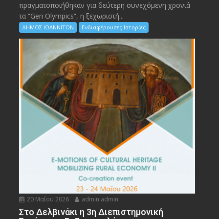
πραγματοποιήθηκαν για δεύτερη συνεχόμενη χρονιά
τα “Geri Olympics”, η ξεχωριστή...
ΔΗΜΟΣ ΙΩΑΝΝΙΤΩΝ
Ενδιαφέρουσες Ιστορίες
20 Μαΐου 2026
admin admin
Στο Δελβινάκι η 3η Διεπιστημονική