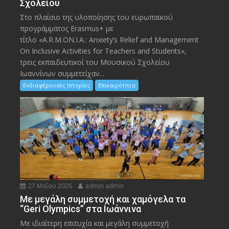
Σχολείου
Στο πλαίσιο της υλοποίησης του ευρωπαϊκού
προγράμματος Erasmus+ με
τίτλο «A.R.M.ON.I.A.: Anxiety’s Relief and Management
On Inclusive Activities for Teachers and Students»,
τρεις εκπαιδευτικοί του Μουσικού Σχολείου
Ιωαννίνων συμμετείχαν...
Ενδιαφέρουσες Ιστορίες
Επικαιρότητα
27 Μαΐου 2026
admin admin
Με μεγάλη συμμετοχή και χαμόγελα τα
“Geri Olympics” στα Ιωάννινα
Με ιδιαίτερη επιτυχία και μεγάλη συμμετοχή