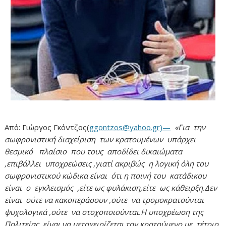
Από: Γιώργος Γκόντζος(
ggontzos@yahoo.gr)—
«Για την
σωφρονιστική διαχείριση των κρατουμένων υπάρχει
θεσμικό πλαίσιο που τους αποδίδει δικαιώματα
,επιβάλλει υποχρεώσεις ,γιατί ακριβώς η λογική όλη του
σωφρονιστικού κώδικα είναι ότι η ποινή του κατάδικου
είναι ο εγκλεισμός ,είτε ως φυλάκιση,είτε ως κάθειρξη.Δεν
είναι ούτε να κακοπεράσουν ,ούτε να τρομοκρατούνται
ψυχολογικά ,ούτε να στοχοποιούνται.Η υποχρέωση της
Πολιτείας είναι να μεταχειρίζεται τον κρατούμενο με τέτοιο