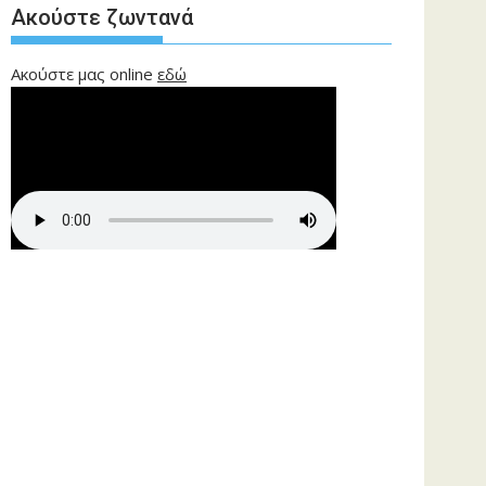
Ακούστε ζωντανά
Ακούστε μας online
εδώ