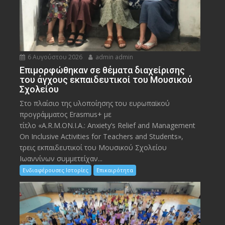
6 Αυγούστου 2026
admin admin
Eπιμορφώθηκαν σε θέματα διαχείρισης
του άγχους εκπαιδευτικοί του Μουσικού
Σχολείου
Στο πλαίσιο της υλοποίησης του ευρωπαϊκού
προγράμματος Erasmus+ με
τίτλο «A.R.M.ON.I.A.: Anxiety’s Relief and Management
On Inclusive Activities for Teachers and Students»,
τρεις εκπαιδευτικοί του Μουσικού Σχολείου
Ιωαννίνων συμμετείχαν...
Ενδιαφέρουσες Ιστορίες
Επικαιρότητα