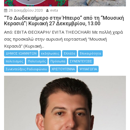
26 Δεκεμβρίου 2020
evita
“Το Δωδεκαήμερο στην Ήπειρο” από τη “Μουσική
Κερασιά”| Κυριακή 27 Δεκεμβρίου, 13.00
Από: ΕΒΙΤΑ ΘΕΟΧΑΡΗ/ EVITA THEOCHARI Με πολλή χαρά
σας προσκαλώ στην αυριανή εορταστική “Μουσική
Κερασιά” (Κυριακή...
ΔΗΜΟΣ ΙΩΑΝΝΙΤΩΝ
εκδηλωσεις
Ελλάδα
Επικαιρότητα
πολιτισμος
Πολιτισμός
Πρόσωπα
ΣΥΝΕΝΤΕΥΞΕΙΣ
Συνεντεύξεις Ραδιοφώνου
ΧΡΙΣΤΟΥΓΕΝΝΑ
ΨΥΧΑΓΩΓΙΑ