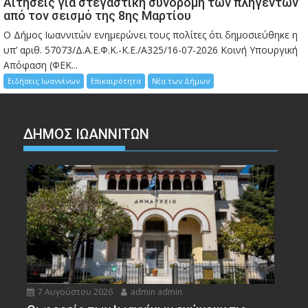
Αιτήσεις για στεγαστική συνδρομή των πληγέντων
από τον σεισμό της 8ης Μαρτίου
Ο Δήμος Ιωαννιτών ενημερώνει τους πολίτες ότι δημοσιεύθηκε η
υπ’ αριθ. 57073/Δ.Α.Ε.Φ.Κ.-Κ.Ε./Α325/16-07-2026 Κοινή Υπουργική
Απόφαση (ΦΕΚ...
Ειδήσεις Ιωαννίνων
Επικαιρότητα
Νέα των Δήμων
ΔΗΜΟΣ ΙΩΑΝΝΙΤΩΝ
7 Αυγούστου 2026
admin admin