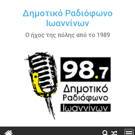
Περάστε
στο
Δημοτικό Ραδιόφωνο
περιεχόμενο
Ιωαννίνων
Ο ήχος της πόλης από το 1989