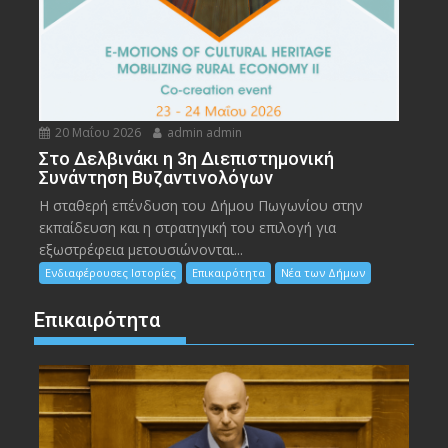
20 Μαΐου 2026
admin admin
Στο Δελβινάκι η 3η Διεπιστημονική
Συνάντηση Βυζαντινολόγων
Η σταθερή επένδυση του Δήμου Πωγωνίου στην
εκπαίδευση και η στρατηγική του επιλογή για
εξωστρέφεια μετουσιώνονται...
Ενδιαφέρουσες Ιστορίες
Επικαιρότητα
Νέα των Δήμων
Επικαιρότητα