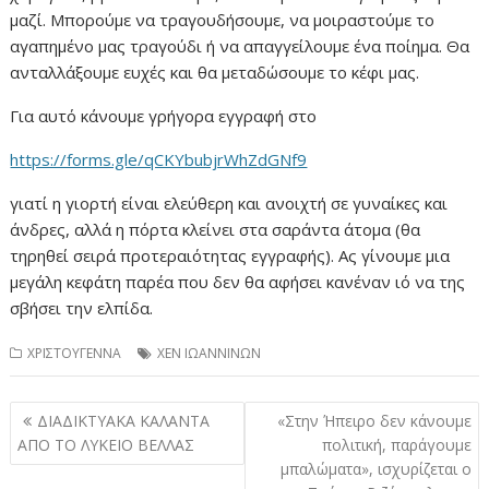
μαζί. Μπορούμε να τραγουδήσουμε, να μοιραστούμε το
αγαπημένο μας τραγούδι ή να απαγγείλουμε ένα ποίημα. Θα
ανταλλάξουμε ευχές και θα μεταδώσουμε το κέφι μας.
Για αυτό κάνουμε γρήγορα εγγραφή στο
https://forms.gle/qCKYbubjrWhZdGNf9
γιατί η γιορτή είναι ελεύθερη και ανοιχτή σε γυναίκες και
άνδρες, αλλά η πόρτα κλείνει στα σαράντα άτομα (θα
τηρηθεί σειρά προτεραιότητας εγγραφής). Ας γίνουμε μια
μεγάλη κεφάτη παρέα που δεν θα αφήσει κανέναν ιό να της
σβήσει την ελπίδα.
ΧΡΙΣΤΟΥΓΕΝΝΑ
ΧΕΝ ΙΩΑΝΝΙΝΩΝ
Πλοήγηση
ΔΙΑΔΙΚΤΥΑΚΑ ΚΑΛΑΝΤΑ
«Στην Ήπειρο δεν κάνουμε
άρθρων
ΑΠΟ ΤΟ ΛΥΚΕΙΟ ΒΕΛΛΑΣ
πολιτική, παράγουμε
μπαλώματα», ισχυρίζεται ο