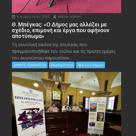
6 Αυγούστου 2026
admin admin
Θ. Μπέγκας: «Ο Δήμος μας αλλάζει με
σχέδιο, επιμονή και έργα που αφήνουν
αποτύπωμα»
Τη συνολική εικόνα της δουλειάς που
πραγματοποιήθηκε τον Ιούλιο και τις πρώτες ημέρες
του Αυγούστου παρουσίασε...
ΔΗΜΟΣ ΙΩΑΝΝΙΤΩΝ
Επικαιρότητα
Νέα των Δήμων