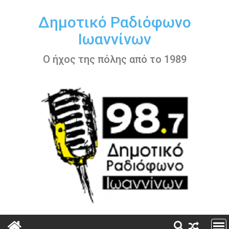
Περάστε
στο
Δημοτικό Ραδιόφωνο
περιεχόμενο
Ιωαννίνων
Ο ήχος της πόλης από το 1989