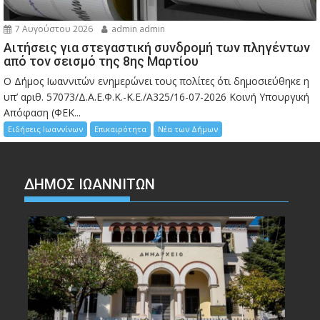
7 Αυγούστου 2026
admin admin
Αιτήσεις για στεγαστική συνδρομή των πληγέντων
από τον σεισμό της 8ης Μαρτίου
Ο Δήμος Ιωαννιτών ενημερώνει τους πολίτες ότι δημοσιεύθηκε η
υπ’ αριθ. 57073/Δ.Α.Ε.Φ.Κ.-Κ.Ε./Α325/16-07-2026 Κοινή Υπουργική
Απόφαση (ΦΕΚ...
Ειδήσεις Ιωαννίνων
Επικαιρότητα
Νέα των Δήμων
ΔΗΜΟΣ ΙΩΑΝΝΙΤΩΝ