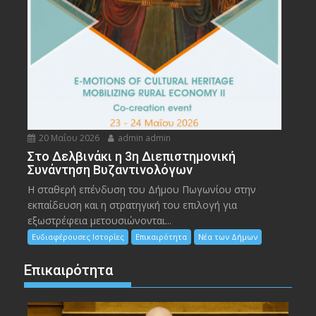
20 Μαΐου 2026
admin admin
Στο Δελβινάκι η 3η Διεπιστημονική
Συνάντηση Βυζαντινολόγων
Η σταθερή επένδυση του Δήμου Πωγωνίου στην
εκπαίδευση και η στρατηγική του επιλογή για
εξωστρέφεια μετουσιώνονται...
Ενδιαφέρουσες Ιστορίες
Επικαιρότητα
Νέα των Δήμων
Επικαιρότητα