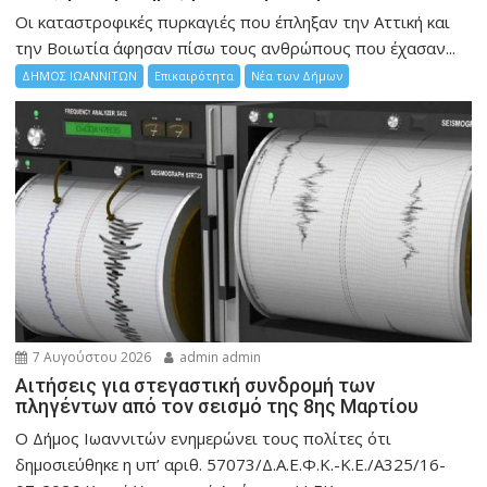
Οι καταστροφικές πυρκαγιές που έπληξαν την Αττική και
την Bοιωτία άφησαν πίσω τους ανθρώπους που έχασαν...
ΔΗΜΟΣ ΙΩΑΝΝΙΤΩΝ
Επικαιρότητα
Νέα των Δήμων
7 Αυγούστου 2026
admin admin
Αιτήσεις για στεγαστική συνδρομή των
πληγέντων από τον σεισμό της 8ης Μαρτίου
Ο Δήμος Ιωαννιτών ενημερώνει τους πολίτες ότι
δημοσιεύθηκε η υπ’ αριθ. 57073/Δ.Α.Ε.Φ.Κ.-Κ.Ε./Α325/16-