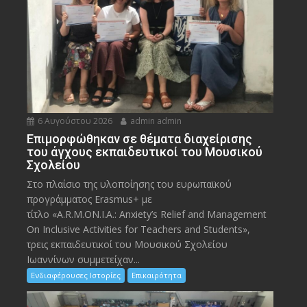
6 Αυγούστου 2026
admin admin
Eπιμορφώθηκαν σε θέματα διαχείρισης
του άγχους εκπαιδευτικοί του Μουσικού
Σχολείου
Στο πλαίσιο της υλοποίησης του ευρωπαϊκού
προγράμματος Erasmus+ με
τίτλο «A.R.M.ON.I.A.: Anxiety’s Relief and Management
On Inclusive Activities for Teachers and Students»,
τρεις εκπαιδευτικοί του Μουσικού Σχολείου
Ιωαννίνων συμμετείχαν...
Ενδιαφέρουσες Ιστορίες
Επικαιρότητα