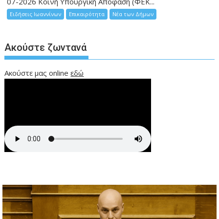
07-2026 Κοινή Υπουργική Απόφαση (ΦΕΚ...
Ειδήσεις Ιωαννίνων
Επικαιρότητα
Νέα των Δήμων
Ακούστε ζωντανά
Ακούστε μας online
εδώ