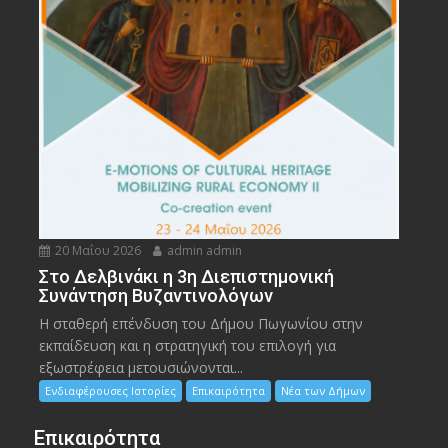
20 Μαΐου 2026
admin admin
Στο Δελβινάκι η 3η Διεπιστημονική
Συνάντηση Βυζαντινολόγων
Η σταθερή επένδυση του Δήμου Πωγωνίου στην
εκπαίδευση και η στρατηγική του επιλογή για
εξωστρέφεια μετουσιώνονται...
Ενδιαφέρουσες Ιστορίες
Επικαιρότητα
Νέα των Δήμων
Επικαιρότητα