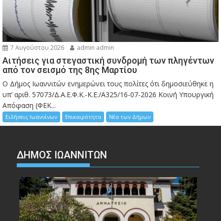
7 Αυγούστου 2026
admin admin
Αιτήσεις για στεγαστική συνδρομή των πληγέντων
από τον σεισμό της 8ης Μαρτίου
Ο Δήμος Ιωαννιτών ενημερώνει τους πολίτες ότι δημοσιεύθηκε η
υπ’ αριθ. 57073/Δ.Α.Ε.Φ.Κ.-Κ.Ε./Α325/16-07-2026 Κοινή Υπουργική
Απόφαση (ΦΕΚ...
Ειδήσεις Ιωαννίνων
Επικαιρότητα
Νέα των Δήμων
ΔΗΜΟΣ ΙΩΑΝΝΙΤΩΝ