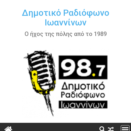
Περάστε
στο
Δημοτικό Ραδιόφωνο
περιεχόμενο
Ιωαννίνων
Ο ήχος της πόλης από το 1989