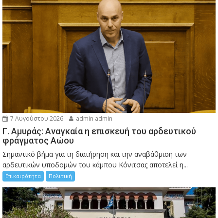
7 Αυγούστου 2026
admin admin
Γ. Αμυράς: Αναγκαία η επισκευή του αρδευτικού
φράγματος Αώου
Σημαντικό βήμα για τη διατήρηση και την αναβάθμιση των
αρδευτικών υποδομών του κάμπου Κόνιτσας αποτελεί η...
Επικαιρότητα
Πολιτική