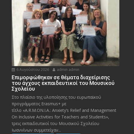
6 Αυγούστου 2026
admin admin
Eπιμορφώθηκαν σε θέματα διαχείρισης
του άγχους εκπαιδευτικοί του Μουσικού
Σχολείου
Στο πλαίσιο της υλοποίησης του ευρωπαϊκού
προγράμματος Erasmus+ με
τίτλο «A.R.M.ON.I.A.: Anxiety’s Relief and Management
On Inclusive Activities for Teachers and Students»,
τρεις εκπαιδευτικοί του Μουσικού Σχολείου
Ιωαννίνων συμμετείχαν...