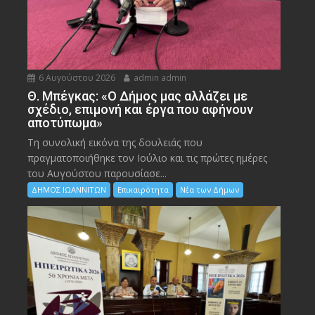
6 Αυγούστου 2026
admin admin
Θ. Μπέγκας: «Ο Δήμος μας αλλάζει με
σχέδιο, επιμονή και έργα που αφήνουν
αποτύπωμα»
Τη συνολική εικόνα της δουλειάς που
πραγματοποιήθηκε τον Ιούλιο και τις πρώτες ημέρες
του Αυγούστου παρουσίασε...
ΔΗΜΟΣ ΙΩΑΝΝΙΤΩΝ
Επικαιρότητα
Νέα των Δήμων