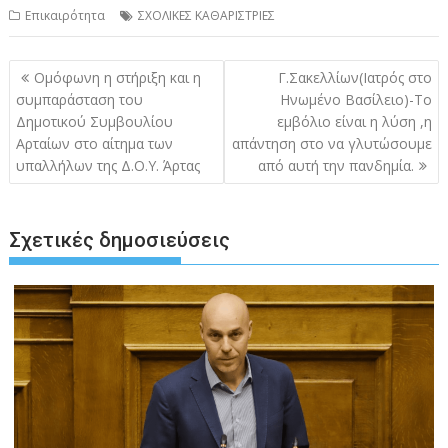
Επικαιρότητα
ΣΧΟΛΙΚΕΣ ΚΑΘΑΡΙΣΤΡΙΕΣ
Πλοήγηση
Ομόφωνη η στήριξη και η
Γ.Σακελλίων(Ιατρός στο
άρθρων
συμπαράσταση του
Ηνωμένο Βασίλειο)-Το
Δημοτικού Συμβουλίου
εμβόλιο είναι η λύση ,η
Αρταίων στο αίτημα των
απάντηση στο να γλυτώσουμε
υπαλλήλων της Δ.Ο.Υ. Άρτας
από αυτή την πανδημία.
Σχετικές δημοσιεύσεις