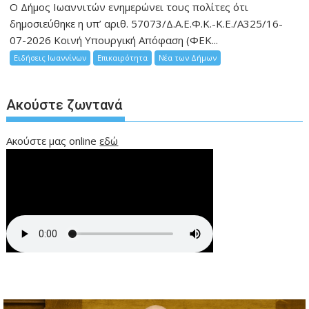
Ο Δήμος Ιωαννιτών ενημερώνει τους πολίτες ότι
δημοσιεύθηκε η υπ’ αριθ. 57073/Δ.Α.Ε.Φ.Κ.-Κ.Ε./Α325/16-
07-2026 Κοινή Υπουργική Απόφαση (ΦΕΚ...
Ειδήσεις Ιωαννίνων
Επικαιρότητα
Νέα των Δήμων
Ακούστε ζωντανά
Ακούστε μας online
εδώ