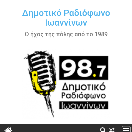
Περάστε
στο
Δημοτικό Ραδιόφωνο
περιεχόμενο
Ιωαννίνων
Ο ήχος της πόλης από το 1989