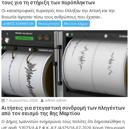
τους για τη στήριξη των πυρόπληκτων
Οι καταστροφικές πυρκαγιές που έπληξαν την Αττική και την
Bοιωτία άφησαν πίσω τους ανθρώπους που έχασαν...
ΔΗΜΟΣ ΙΩΑΝΝΙΤΩΝ
Επικαιρότητα
Νέα των Δήμων
7 Αυγούστου 2026
admin admin
Αιτήσεις για στεγαστική συνδρομή των πληγέντων
από τον σεισμό της 8ης Μαρτίου
Ο Δήμος Ιωαννιτών ενημερώνει τους πολίτες ότι δημοσιεύθηκε η
υπ’ αριθ. 57073/Δ.Α.Ε.Φ.Κ.-Κ.Ε./Α325/16-07-2026 Κοινή Υπουργική