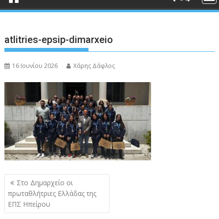
atlitries-epsip-dimarxeio
16 Ιουνίου 2026
Χάρης Δάφλος
Πλοήγηση
Στο Δημαρχείο οι
άρθρων
πρωταθλήτριες Ελλάδας της
ΕΠΣ Ηπείρου