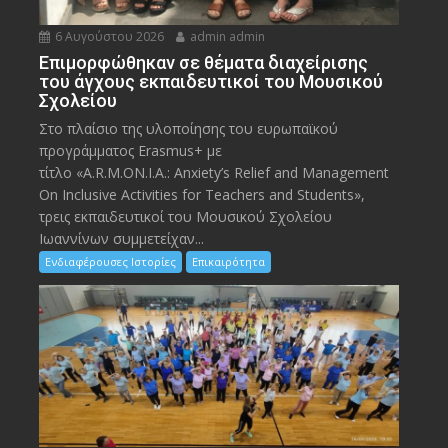
6 Αυγούστου 2026
admin admin
Eπιμορφώθηκαν σε θέματα διαχείρισης
του άγχους εκπαιδευτικοί του Μουσικού
Σχολείου
Στο πλαίσιο της υλοποίησης του ευρωπαϊκού
προγράμματος Erasmus+ με
τίτλο «A.R.M.ON.I.A.: Anxiety’s Relief and Management
On Inclusive Activities for Teachers and Students»,
τρεις εκπαιδευτικοί του Μουσικού Σχολείου
Ιωαννίνων συμμετείχαν...
Ενδιαφέρουσες Ιστορίες
Επικαιρότητα