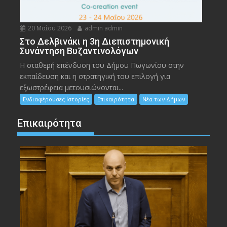
20 Μαΐου 2026
admin admin
Στο Δελβινάκι η 3η Διεπιστημονική
Συνάντηση Βυζαντινολόγων
Η σταθερή επένδυση του Δήμου Πωγωνίου στην
εκπαίδευση και η στρατηγική του επιλογή για
εξωστρέφεια μετουσιώνονται...
Ενδιαφέρουσες Ιστορίες
Επικαιρότητα
Νέα των Δήμων
Επικαιρότητα