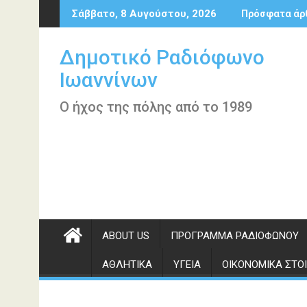
Περάστε
Σάββατο, 8 Αυγούστου, 2026
Πρόσφατα άρ
στο
περιεχόμενο
Δημοτικό Ραδιόφωνο
Ιωαννίνων
Ο ήχος της πόλης από το 1989
ABOUT US
ΠΡΌΓΡΑΜΜΑ ΡΑΔΙΟΦΏΝΟΥ
ΑΘΛΗΤΙΚΆ
ΥΓΕΊΑ
ΟΙΚΟΝΟΜΙΚΆ ΣΤΟΙ