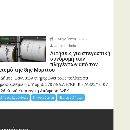
7 Αυγούστου 2026
admin admin
Αιτήσεις για στεγαστική
συνδρομή των
πληγέντων από τον
εισμό της 8ης Μαρτίου
 Δήμος Ιωαννιτών ενημερώνει τους πολίτες ότι
μοσιεύθηκε η υπ’ αριθ. 57073/Δ.Α.Ε.Φ.Κ.-Κ.Ε./Α325/16-07-
026 Κοινή Υπουργική Απόφαση (ΦΕΚ...
ιδήσεις Ιωαννίνων
Επικαιρότητα
Νέα των Δήμων
ικαιρότητα