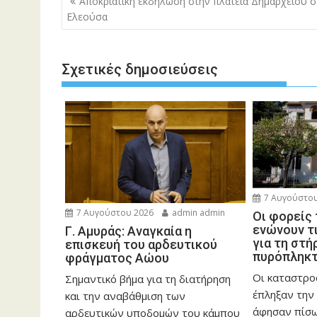
Αποκριάτικη εκδήλωση στην πλατεία Δημαρχείου σ
άρθρων
Ελεούσα
Σχετικές δημοσιεύσεις
7 Αυγούστου
7 Αυγούστου 2026
admin admin
Οι φορείς
ενώνουν τ
Γ. Αμυράς: Αναγκαία η
για τη στή
επισκευή του αρδευτικού
πυρόπληκ
φράγματος Αώου
Οι καταστρο
Σημαντικό βήμα για τη διατήρηση
έπληξαν την 
και την αναβάθμιση των
άφησαν πίσ
αρδευτικών υποδομών του κάμπου