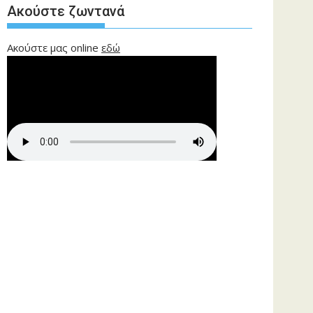
Ακούστε ζωντανά
Ακούστε μας online
εδώ