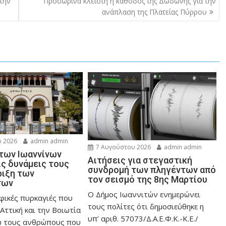
την
Προσωρινά κλειστή η κάθοδος της Δωδώνης για την
ανάπλαση της Πλατείας Πύρρου
 2026
admin admin
7 Αυγούστου 2026
admin admin
 των Ιωαννίνων
Αιτήσεις για στεγαστική
ις δυνάμεις τους
συνδρομή των πληγέντων από
ριξη των
τον σεισμό της 8ης Μαρτίου
των
Ο Δήμος Ιωαννιτών ενημερώνει
φικές πυρκαγιές που
τους πολίτες ότι δημοσιεύθηκε η
Αττική και την Bοιωτία
υπ’ αριθ. 57073/Δ.Α.Ε.Φ.Κ.-Κ.Ε./
ω τους ανθρώπους που