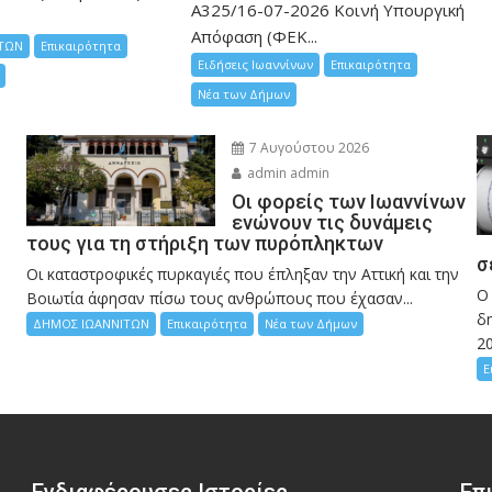
Α325/16-07-2026 Κοινή Υπουργική
Απόφαση (ΦΕΚ...
ΤΩΝ
Επικαιρότητα
Ειδήσεις Ιωαννίνων
Επικαιρότητα
Νέα των Δήμων
7 Αυγούστου 2026
admin admin
Οι φορείς των Ιωαννίνων
ενώνουν τις δυνάμεις
τους για τη στήριξη των πυρόπληκτων
σ
Οι καταστροφικές πυρκαγιές που έπληξαν την Αττική και την
Ο
Bοιωτία άφησαν πίσω τους ανθρώπους που έχασαν...
δη
ΔΗΜΟΣ ΙΩΑΝΝΙΤΩΝ
Επικαιρότητα
Νέα των Δήμων
2
Ε
Ενδιαφέρουσες Ιστορίες
Επ