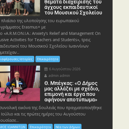
θέματα διαχείρισης του
άγχους εκπαιδευτικοί
του Μουσικού Σχολείου
 πλαίσιο της υλοποίησης του ευρωπαϊκού
γράμματος Erasmus+ με
λο «A.R.M.ON.I.A.: Anxiety’s Relief and Management On
lusive Activities for Teachers and Students», τρεις
αιδευτικοί του Μουσικού Σχολείου Ιωαννίνων
μετείχαν...
ιαφέρουσες Ιστορίες
Επικαιρότητα
6 Αυγούστου 2026
admin admin
Θ. Μπέγκας: «Ο Δήμος
μας αλλάζει με σχέδιο,
επιμονή και έργα που
αφήνουν αποτύπωμα»
συνολική εικόνα της δουλειάς που πραγματοποιήθηκε
 Ιούλιο και τις πρώτες ημέρες του Αυγούστου
ουσίασε...
ΜΟΣ ΙΩΑΝΝΙΤΩΝ
Επικαιρότητα
Νέα των Δήμων