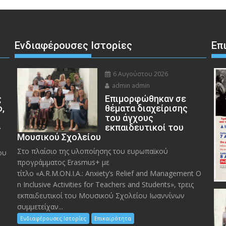
Ενδιαφέρουσες Ιστορίες
Επ
6 Αυγούστου 2026
admin admin
ς
Eπιμορφώθηκαν σε
ο,
θέματα διαχείρισης
του άγχους
»
εκπαιδευτικοί του
Μουσικού Σχολείου
Στο πλαίσιο της υλοποίησης του ευρωπαϊκού
ου
προγράμματος Erasmus+ με
τίτλο «A.R.M.ON.I.A.: Anxiety’s Relief and Management O
n Inclusive Activities for Teachers and Students», τρεις
εκπαιδευτικοί του Μουσικού Σχολείου Ιωαννίνων
συμμετείχαν...
Ενδιαφέρουσες Ιστορίες
Επικαιρότητα