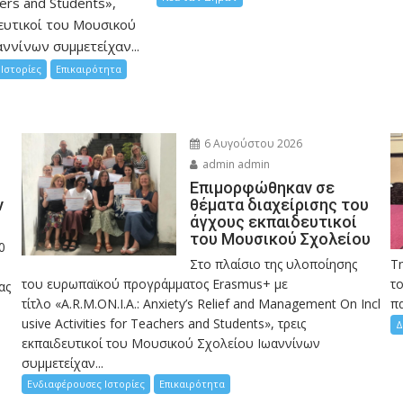
hers and Students»,
ευτικοί του Μουσικού
ννίνων συμμετείχαν...
Ιστορίες
Επικαιρότητα
6 Αυγούστου 2026
admin admin
Eπιμορφώθηκαν σε
ν
θέματα διαχείρισης του
άγχους εκπαιδευτικοί
του Μουσικού Σχολείου
0
Στο πλαίσιο της υλοποίησης
Τ
του ευρωπαϊκού προγράμματος Erasmus+ με
το
ας
τίτλο «A.R.M.ON.I.A.: Anxiety’s Relief and Management On Incl
πα
usive Activities for Teachers and Students», τρεις
Δ
εκπαιδευτικοί του Μουσικού Σχολείου Ιωαννίνων
συμμετείχαν...
Ενδιαφέρουσες Ιστορίες
Επικαιρότητα