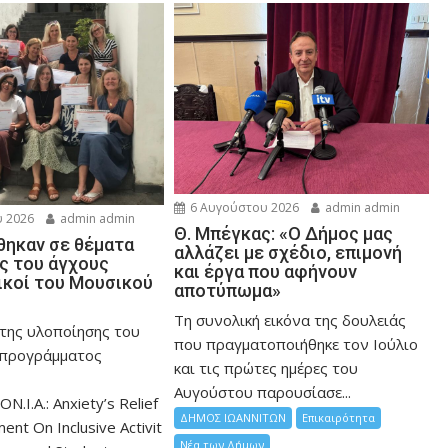
6 Αυγούστου 2026
admin admin
 2026
admin admin
Θ. Μπέγκας: «Ο Δήμος μας
ηκαν σε θέματα
αλλάζει με σχέδιο, επιμονή
ης του άγχους
και έργα που αφήνουν
ικοί του Μουσικού
αποτύπωμα»
Τη συνολική εικόνα της δουλειάς
 της υλοποίησης του
που πραγματοποιήθηκε τον Ιούλιο
 προγράμματος
και τις πρώτες ημέρες του
Αυγούστου παρουσίασε...
ON.I.A.: Anxiety’s Relief
ΔΗΜΟΣ ΙΩΑΝΝΙΤΩΝ
Επικαιρότητα
nt On Inclusive Activit
Νέα των Δήμων