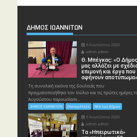
ΔΗΜΟΣ ΙΩΑΝΝΙΤΩΝ
6 Αυγούστου 2026
admin admin
Θ. Μπέγκας: «Ο Δήμο
μας αλλάζει με σχέδι
επιμονή και έργα που
αφήνουν αποτύπωμα
Τη συνολική εικόνα της δουλειάς που
πραγματοποιήθηκε τον Ιούλιο και τις πρώτες ημέρες τ
Αυγούστου παρουσίασε...
ΔΗΜΟΣ ΙΩΑΝΝΙΤΩΝ
Επικαιρότητα
Νέα των Δήμων
6 Αυγούστου 2026
admin admin
Tα «Ηπειρωτικά»