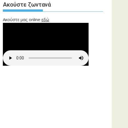
Ακούστε ζωντανά
Ακούστε μας online
εδώ