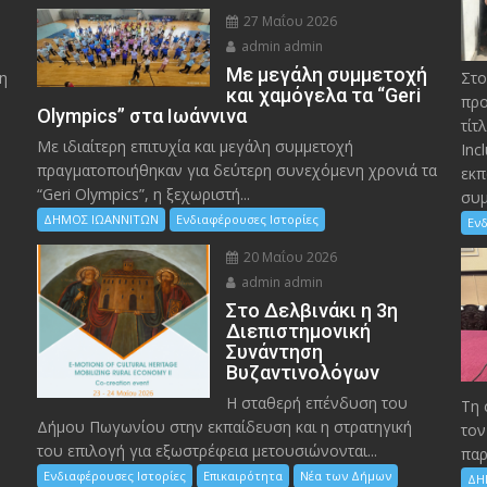
27 Μαΐου 2026
admin admin
Με μεγάλη συμμετοχή
η
Στο
και χαμόγελα τα “Geri
προ
Olympics” στα Ιωάννινα
τίτ
Με ιδιαίτερη επιτυχία και μεγάλη συμμετοχή
Inc
πραγματοποιήθηκαν για δεύτερη συνεχόμενη χρονιά τα
εκπ
“Geri Olympics”, η ξεχωριστή...
συμ
ΔΗΜΟΣ ΙΩΑΝΝΙΤΩΝ
Ενδιαφέρουσες Ιστορίες
Ενδ
20 Μαΐου 2026
admin admin
Στο Δελβινάκι η 3η
Διεπιστημονική
Συνάντηση
Βυζαντινολόγων
Η σταθερή επένδυση του
Τη 
Δήμου Πωγωνίου στην εκπαίδευση και η στρατηγική
τον
του επιλογή για εξωστρέφεια μετουσιώνονται...
παρ
Ενδιαφέρουσες Ιστορίες
Επικαιρότητα
Νέα των Δήμων
ΔΗ