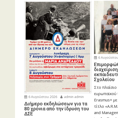
6 Αυγούστου
Eπιμορφώθ
διαχείρισ
εκπαιδευτ
Σχολείου
Στο πλαίσιο
ευρωπαϊκού
6 Αυγούστου 2026
admin admin
Erasmus+ με
Διήμερο εκδηλώσεων για τα
τίτλο «A.R.M.
80 χρόνια από την ίδρυση του
and Manageme
ΔΣΕ