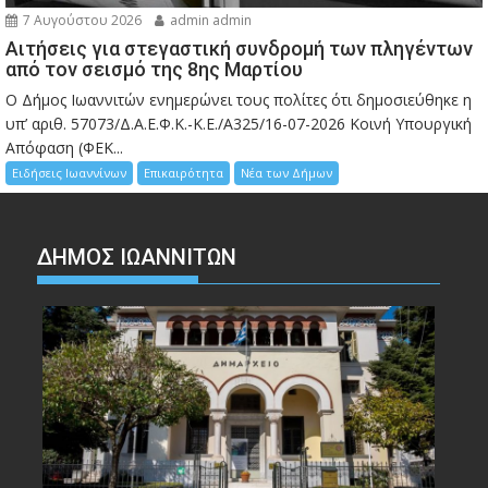
7 Αυγούστου 2026
admin admin
Αιτήσεις για στεγαστική συνδρομή των πληγέντων
από τον σεισμό της 8ης Μαρτίου
Ο Δήμος Ιωαννιτών ενημερώνει τους πολίτες ότι δημοσιεύθηκε η
υπ’ αριθ. 57073/Δ.Α.Ε.Φ.Κ.-Κ.Ε./Α325/16-07-2026 Κοινή Υπουργική
Απόφαση (ΦΕΚ...
Ειδήσεις Ιωαννίνων
Επικαιρότητα
Νέα των Δήμων
ΔΗΜΟΣ ΙΩΑΝΝΙΤΩΝ