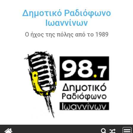
Περάστε
στο
Δημοτικό Ραδιόφωνο
περιεχόμενο
Ιωαννίνων
Ο ήχος της πόλης από το 1989