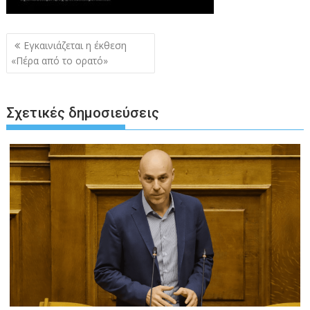
Πλοήγηση
Εγκαινιάζεται η έκθεση
άρθρων
«Πέρα από το ορατό»
Σχετικές δημοσιεύσεις