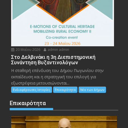
20 Μαΐου 2026
admin admin
Στο Δελβινάκι η 3η Διεπιστημονική
Συνάντηση Βυζαντινολόγων
Η σταθερή επένδυση του Δήμου Πωγωνίου στην
εκπαίδευση και η στρατηγική του επιλογή για
εξωστρέφεια μετουσιώνονται...
Ενδιαφέρουσες Ιστορίες
Επικαιρότητα
Νέα των Δήμων
Επικαιρότητα