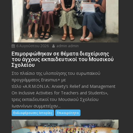
6 Αυγούστου 2026
admin admin
Eπιμορφώθηκαν σε θέματα διαχείρισης
του άγχους εκπαιδευτικοί του Μουσικού
Σχολείου
Στο πλαίσιο της υλοποίησης του ευρωπαϊκού
προγράμματος Erasmus+ με
τίτλο «A.R.M.ON.I.A.: Anxiety’s Relief and Management
On Inclusive Activities for Teachers and Students»,
τρεις εκπαιδευτικοί του Μουσικού Σχολείου
Ιωαννίνων συμμετείχαν...
Ενδιαφέρουσες Ιστορίες
Επικαιρότητα