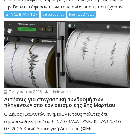
την Bοιωτία άφησαν πίσω τους ανθρώπους που έχασαν...
ΔΗΜΟΣ ΙΩΑΝΝΙΤΩΝ
Επικαιρότητα
Νέα των Δήμων
7 Αυγούστου 2026
admin admin
Αιτήσεις για στεγαστική συνδρομή των
πληγέντων από τον σεισμό της 8ης Μαρτίου
Ο Δήμος Ιωαννιτών ενημερώνει τους πολίτες ότι
δημοσιεύθηκε η υπ’ αριθ. 57073/Δ.Α.Ε.Φ.Κ.-Κ.Ε./Α325/16-
07-2026 Κοινή Υπουργική Απόφαση (ΦΕΚ...