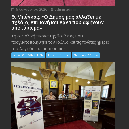
6 Αυγούστου 2026
admin admin
Θ. Μπέγκας: «Ο Δήμος μας αλλάζει με
σχέδιο, επιμονή και έργα που αφήνουν
αποτύπωμα»
Τη συνολική εικόνα της δουλειάς που
πραγματοποιήθηκε τον Ιούλιο και τις πρώτες ημέρες
του Αυγούστου παρουσίασε...
ΔΗΜΟΣ ΙΩΑΝΝΙΤΩΝ
Επικαιρότητα
Νέα των Δήμων