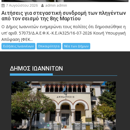
7 Αυγούστου 2026
admin admin
Αιτήσεις για στεγαστική συνδρομή των πληγέντων
από τον σεισμό της 8ης Μαρτίου
Ο Δήμος Ιωαννιτών ενημερώνει τους πολίτες ότι δημοσιεύθηκε η
υπ’ αριθ. 57073/Δ.Α.Ε.Φ.Κ.-Κ.Ε./Α325/16-07-2026 Κοινή Υπουργική
Απόφαση (ΦΕΚ...
Ειδήσεις Ιωαννίνων
Επικαιρότητα
Νέα των Δήμων
ΔΗΜΟΣ ΙΩΑΝΝΙΤΩΝ