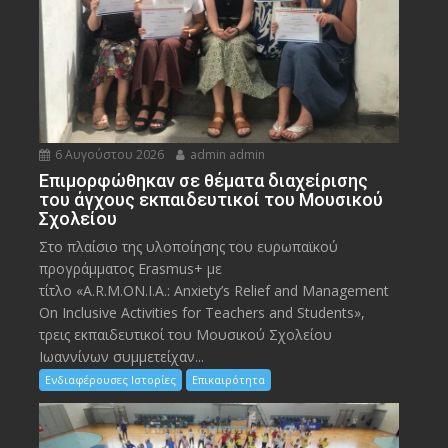
6 Αυγούστου 2026
admin admin
Eπιμορφώθηκαν σε θέματα διαχείρισης
του άγχους εκπαιδευτικοί του Μουσικού
Σχολείου
Στο πλαίσιο της υλοποίησης του ευρωπαϊκού
προγράμματος Erasmus+ με
τίτλο «A.R.M.ON.I.A.: Anxiety’s Relief and Management
On Inclusive Activities for Teachers and Students»,
τρεις εκπαιδευτικοί του Μουσικού Σχολείου
Ιωαννίνων συμμετείχαν...
Ενδιαφέρουσες Ιστορίες
Επικαιρότητα