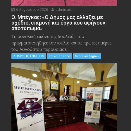
6 Αυγούστου 2026
admin admin
Θ. Μπέγκας: «Ο Δήμος μας αλλάζει με
σχέδιο, επιμονή και έργα που αφήνουν
αποτύπωμα»
Τη συνολική εικόνα της δουλειάς που
πραγματοποιήθηκε τον Ιούλιο και τις πρώτες ημέρες
του Αυγούστου παρουσίασε...
ΔΗΜΟΣ ΙΩΑΝΝΙΤΩΝ
Επικαιρότητα
Νέα των Δήμων