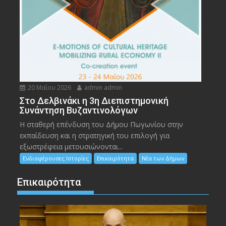
20 Μαΐου 2026
admin admin
Στο Δελβινάκι η 3η Διεπιστημονική
Συνάντηση Βυζαντινολόγων
Η σταθερή επένδυση του Δήμου Πωγωνίου στην
εκπαίδευση και η στρατηγική του επιλογή για
εξωστρέφεια μετουσιώνονται...
Ενδιαφέρουσες Ιστορίες
Επικαιρότητα
Νέα των Δήμων
Επικαιρότητα