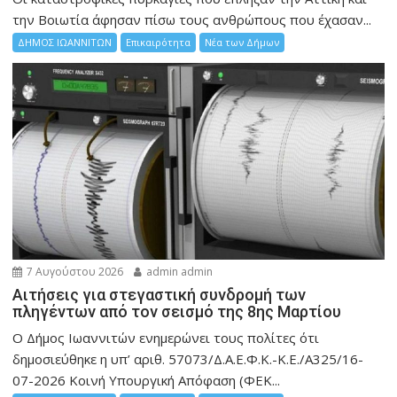
την Bοιωτία άφησαν πίσω τους ανθρώπους που έχασαν...
ΔΗΜΟΣ ΙΩΑΝΝΙΤΩΝ
Επικαιρότητα
Νέα των Δήμων
7 Αυγούστου 2026
admin admin
Αιτήσεις για στεγαστική συνδρομή των
πληγέντων από τον σεισμό της 8ης Μαρτίου
Ο Δήμος Ιωαννιτών ενημερώνει τους πολίτες ότι
δημοσιεύθηκε η υπ’ αριθ. 57073/Δ.Α.Ε.Φ.Κ.-Κ.Ε./Α325/16-
07-2026 Κοινή Υπουργική Απόφαση (ΦΕΚ...