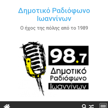
Περάστε
στο
Δημοτικό Ραδιόφωνο
περιεχόμενο
Ιωαννίνων
Ο ήχος της πόλης από το 1989