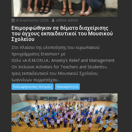
6 Αυγούστου 2026
admin admin
Eπιμορφώθηκαν σε θέματα διαχείρισης
του άγχους εκπαιδευτικοί του Μουσικού
Σχολείου
Στο πλαίσιο της υλοποίησης του ευρωπαϊκού
προγράμματος Erasmus+ με
τίτλο «A.R.M.ON.I.A.: Anxiety’s Relief and Management
On Inclusive Activities for Teachers and Students»,
τρεις εκπαιδευτικοί του Μουσικού Σχολείου
Ιωαννίνων συμμετείχαν...
Ενδιαφέρουσες Ιστορίες
Επικαιρότητα