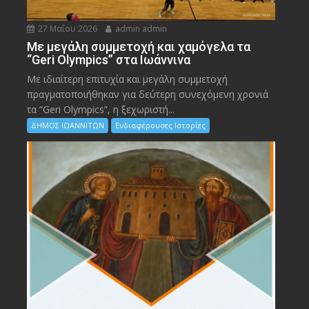
27 Μαΐου 2026
admin admin
Με μεγάλη συμμετοχή και χαμόγελα τα
“Geri Olympics” στα Ιωάννινα
Με ιδιαίτερη επιτυχία και μεγάλη συμμετοχή
πραγματοποιήθηκαν για δεύτερη συνεχόμενη χρονιά
τα “Geri Olympics”, η ξεχωριστή...
ΔΗΜΟΣ ΙΩΑΝΝΙΤΩΝ
Ενδιαφέρουσες Ιστορίες