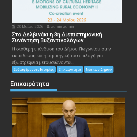
20 Μαΐου 2026
admin admin
Στο Δελβινάκι η 3η Διεπιστημονική
Συνάντηση Βυζαντινολόγων
Η σταθερή επένδυση του Δήμου Πωγωνίου στην
εκπαίδευση και η στρατηγική του επιλογή για
εξωστρέφεια μετουσιώνονται...
Ενδιαφέρουσες Ιστορίες
Επικαιρότητα
Νέα των Δήμων
Επικαιρότητα