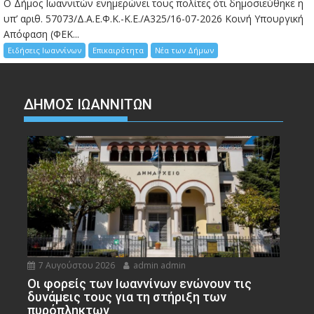
Ο Δήμος Ιωαννιτών ενημερώνει τους πολίτες ότι δημοσιεύθηκε η
υπ’ αριθ. 57073/Δ.Α.Ε.Φ.Κ.-Κ.Ε./Α325/16-07-2026 Κοινή Υπουργική
Απόφαση (ΦΕΚ...
Ειδήσεις Ιωαννίνων
Επικαιρότητα
Νέα των Δήμων
ΔΗΜΟΣ ΙΩΑΝΝΙΤΩΝ
7 Αυγούστου 2026
admin admin
Οι φορείς των Ιωαννίνων ενώνουν τις
δυνάμεις τους για τη στήριξη των
πυρόπληκτων