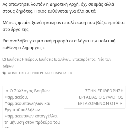
Ας απαντήσει λοιπόν η Δημοτική Αρχή, όχι σε εμάς αλλά
στους δημότες. Ποιος ευθύνεται για όλα αυτά;
Μήπως φταίει ξανά η κακή αντιπολίτευση που βάζει εμπόδια
στο έργο της;
Θα αναλάβει για μια ακόμη φορά στα λόγια την πολιτική
ευθύνη ο Δήμαρχος;»
,
,
,
Ειδήσεις Ηπείρου
Ειδήσεις Ιωαννίνων
Επικαιρότητα
Νέα των
Δήμων
ΔΗΜΟΤΙΚΕΣ-ΠΕΡΙΦΕΡΕΙΑΚΕΣ ΠΑΡΑΤΑΞΕΙΣ
Πλοήγηση
Ο Σύλλογος Βοηθών
ΣΤΗΝ ΕΠΙΘΕΩΡΗΣΗ
άρθρων
Φαρμακείου,
ΕΡΓΑΣΙΑΣ Ο ΣΥΛΛΟΓΟΣ
Φαρμακοϋπαλλήλων και
ΕΡΓΑΖΟΜΕΝΩΝ ΟΤΑ
Εργατοϋπαλλήλων
Φαρμακευτικών καταγγέλλει
τη μήνυση στον πρόεδρο του