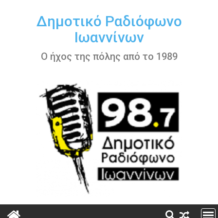
Περάστε
στο
Δημοτικό Ραδιόφωνο
περιεχόμενο
Ιωαννίνων
Ο ήχος της πόλης από το 1989