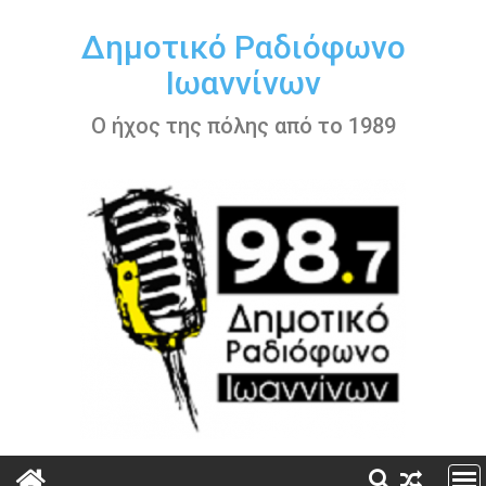
Περάστε
στο
Δημοτικό Ραδιόφωνο
περιεχόμενο
Ιωαννίνων
Ο ήχος της πόλης από το 1989