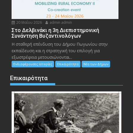
20 Μαΐου 2026
admin admin
Στο Δελβινάκι η 3η Διεπιστημονική
Συνάντηση Βυζαντινολόγων
Η σταθερή επένδυση του Δήμου Πωγωνίου στην
εκπαίδευση και η στρατηγική του επιλογή για
εξωστρέφεια μετουσιώνονται...
Ενδιαφέρουσες Ιστορίες
Επικαιρότητα
Νέα των Δήμων
Επικαιρότητα