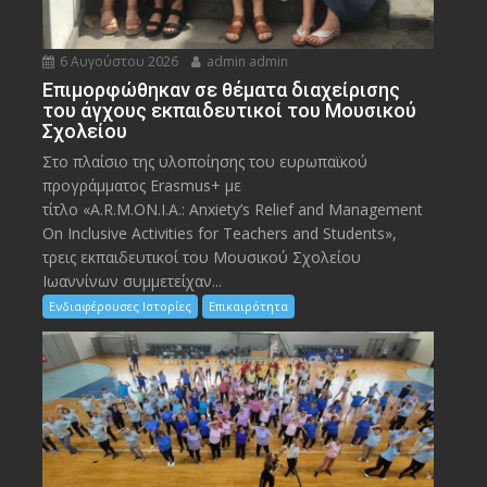
6 Αυγούστου 2026
admin admin
Eπιμορφώθηκαν σε θέματα διαχείρισης
του άγχους εκπαιδευτικοί του Μουσικού
Σχολείου
Στο πλαίσιο της υλοποίησης του ευρωπαϊκού
προγράμματος Erasmus+ με
τίτλο «A.R.M.ON.I.A.: Anxiety’s Relief and Management
On Inclusive Activities for Teachers and Students»,
τρεις εκπαιδευτικοί του Μουσικού Σχολείου
Ιωαννίνων συμμετείχαν...
Ενδιαφέρουσες Ιστορίες
Επικαιρότητα