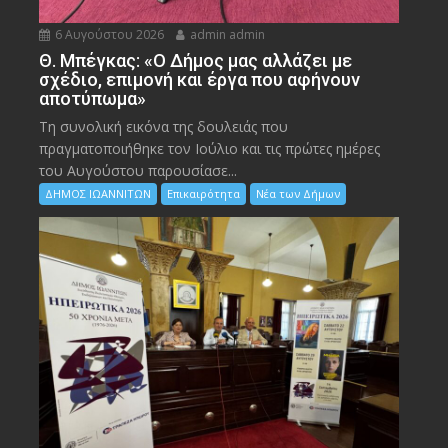
6 Αυγούστου 2026
admin admin
Θ. Μπέγκας: «Ο Δήμος μας αλλάζει με
σχέδιο, επιμονή και έργα που αφήνουν
αποτύπωμα»
Τη συνολική εικόνα της δουλειάς που
πραγματοποιήθηκε τον Ιούλιο και τις πρώτες ημέρες
του Αυγούστου παρουσίασε...
ΔΗΜΟΣ ΙΩΑΝΝΙΤΩΝ
Επικαιρότητα
Νέα των Δήμων