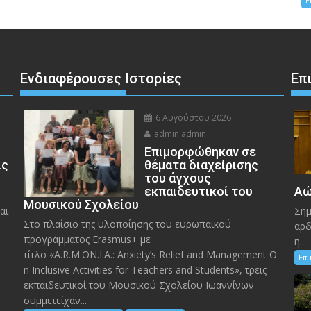
Ε
Ενδιαφέρουσες Ιστορίες
Επ
6 Αυγούστου 2026
admin admin
Eπιμορφώθηκαν σε
ις
θέματα διαχείρισης
του άγχους
εκπαιδευτικοί του
Αώ
Μουσικού Σχολείου
αι
Σημ
Στο πλαίσιο της υλοποίησης του ευρωπαϊκού
αρδ
προγράμματος Erasmus+ με
η...
τίτλο «A.R.M.ON.I.A.: Anxiety’s Relief and Management O
Επ
n Inclusive Activities for Teachers and Students», τρεις
εκπαιδευτικοί του Μουσικού Σχολείου Ιωαννίνων
συμμετείχαν...