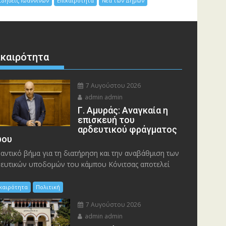
ιδήσεις Ιωαννίνων
Επικαιρότητα
Νέα των Δήμων
ικαιρότητα
7 Αυγούστου 2026
admin admin
Γ. Αμυράς: Αναγκαία η
επισκευή του
αρδευτικού φράγματος
ου
αντικό βήμα για τη διατήρηση και την αναβάθμιση των
ευτικών υποδομών του κάμπου Κόνιτσας αποτελεί
ικαιρότητα
Πολιτική
7 Αυγούστου 2026
admin admin