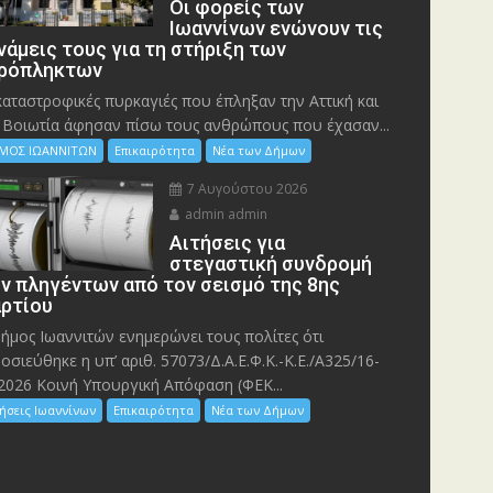
Οι φορείς των
Ιωαννίνων ενώνουν τις
νάμεις τους για τη στήριξη των
ρόπληκτων
καταστροφικές πυρκαγιές που έπληξαν την Αττική και
 Bοιωτία άφησαν πίσω τους ανθρώπους που έχασαν...
ΜΟΣ ΙΩΑΝΝΙΤΩΝ
Επικαιρότητα
Νέα των Δήμων
7 Αυγούστου 2026
admin admin
Αιτήσεις για
στεγαστική συνδρομή
ν πληγέντων από τον σεισμό της 8ης
ρτίου
ήμος Ιωαννιτών ενημερώνει τους πολίτες ότι
οσιεύθηκε η υπ’ αριθ. 57073/Δ.Α.Ε.Φ.Κ.-Κ.Ε./Α325/16-
2026 Κοινή Υπουργική Απόφαση (ΦΕΚ...
ήσεις Ιωαννίνων
Επικαιρότητα
Νέα των Δήμων