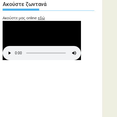
Ακούστε ζωντανά
Ακούστε μας online
εδώ