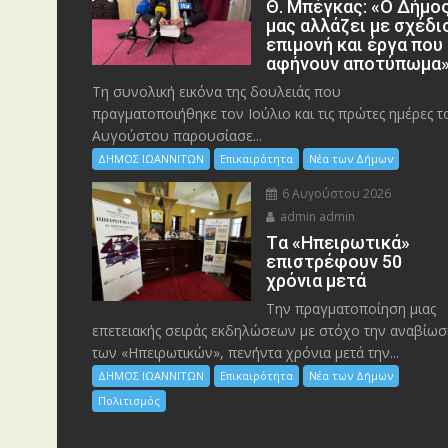
Θ. Μπέγκας: «Ο Δήμο
μας αλλάζει με σχέδι
επιμονή και έργα που
αφήνουν αποτύπωμα
Τη συνολική εικόνα της δουλειάς που
πραγματοποιήθηκε τον Ιούλιο και τις πρώτες ημέρες τ
Αυγούστου παρουσίασε...
ΔΗΜΟΣ ΙΩΑΝΝΙΤΩΝ
Επικαιρότητα
Νέα των Δήμων
6 Αυγούστου 2026
admin admin
Tα «Ηπειρωτικά»
επιστρέφουν 50
χρόνια μετά
Την πραγματοποίηση μιας
επετειακής σειράς εκδηλώσεων με στόχο την αναβίωσ
των «Ηπειρωτικών», πενήντα χρόνια μετά την...
ΔΗΜΟΣ ΙΩΑΝΝΙΤΩΝ
Επικαιρότητα
Νέα των Δήμων
Πολιτισμός