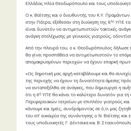
Ελλάδας Ηλία Θεοδωρόπουλο και τους υποδιοικητέ
Ο κ. Βαΐτσης και ο διευθυντής του Κ.Υ. Πραμάντω
ης
στην Πάτρα, εξέθεσαν στη διοίκηση της 6
ΥΠΕ τα 
είναι δυνατόν να αντιμετωπιστούν τακτικές ανάγκες
ανάγκη στελέχωσης με γενικούς γιατρούς, οδοντία
Από την πλευρά του, ο κ. Θεοδωρόπουλος δήλωσε 
θα γίνει προσπάθεια να αντιμετωπιστούν το επόμε
απομακρυσμένων περιοχών να έχουν επαρκή πρωτο
«Ως δημοτική μας αρχή καταβάλουμε και θα συνεχί
της περιοχής να έχουν τη δυνατότητα άμεσης πρόσ
να ανταπεξέλθει σε ανάγκες, που δημιουργεί η αυ
η
ότι η 6
ΥΠΕ θα κάνει το καλύτερο δυνατόν για τη 
Περιφερειακών Ιατρείων με επιπλέον γιατρούς κα
κάνουμε και εμείς, συνδράμοντας σε ό,τι μας ζητη
του επ’ ευκαιρία της συνάντησης ο Ν. Βαΐτσης και ε
τους υποδιοικητές Γ. Δέντσικα και Β. Στασινόπουλ