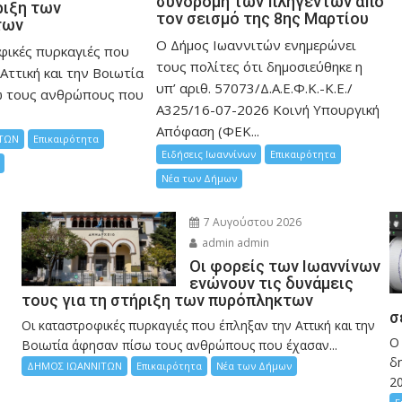
συνδρομή των πληγέντων από
ριξη των
τον σεισμό της 8ης Μαρτίου
των
Ο Δήμος Ιωαννιτών ενημερώνει
φικές πυρκαγιές που
τους πολίτες ότι δημοσιεύθηκε η
Αττική και την Bοιωτία
υπ’ αριθ. 57073/Δ.Α.Ε.Φ.Κ.-Κ.Ε./
ω τους ανθρώπους που
Α325/16-07-2026 Κοινή Υπουργική
Απόφαση (ΦΕΚ...
ΤΩΝ
Επικαιρότητα
Ειδήσεις Ιωαννίνων
Επικαιρότητα
Νέα των Δήμων
7 Αυγούστου 2026
admin admin
Οι φορείς των Ιωαννίνων
ενώνουν τις δυνάμεις
τους για τη στήριξη των πυρόπληκτων
σ
Οι καταστροφικές πυρκαγιές που έπληξαν την Αττική και την
Ο
Bοιωτία άφησαν πίσω τους ανθρώπους που έχασαν...
δη
ΔΗΜΟΣ ΙΩΑΝΝΙΤΩΝ
Επικαιρότητα
Νέα των Δήμων
2