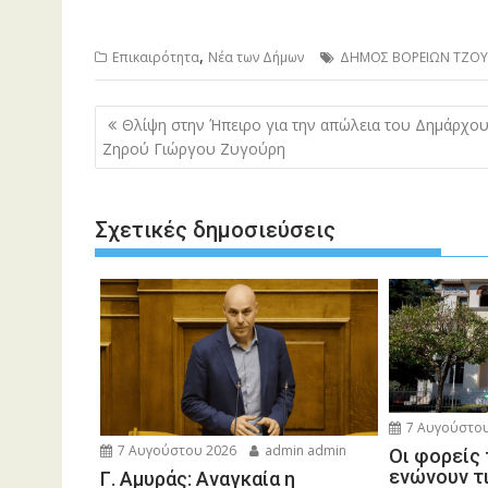
,
Επικαιρότητα
Νέα των Δήμων
ΔΗΜΟΣ ΒΟΡΕΙΩΝ ΤΖΟ
Πλοήγηση
Θλίψη στην Ήπειρο για την απώλεια του Δημάρχο
άρθρων
Ζηρού Γιώργου Ζυγούρη
Σχετικές δημοσιεύσεις
7 Αυγούστου
7 Αυγούστου 2026
admin admin
Οι φορείς
ενώνουν τ
Γ. Αμυράς: Αναγκαία η