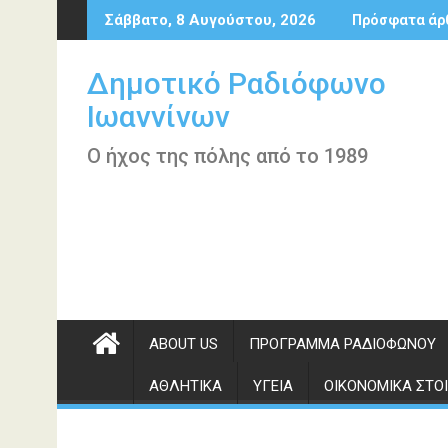
Περάστε
Σάββατο, 8 Αυγούστου, 2026
Πρόσφατα άρ
στο
περιεχόμενο
Δημοτικό Ραδιόφωνο
Ιωαννίνων
Ο ήχος της πόλης από το 1989
ABOUT US
ΠΡΌΓΡΑΜΜΑ ΡΑΔΙΟΦΏΝΟΥ
ΑΘΛΗΤΙΚΆ
ΥΓΕΊΑ
ΟΙΚΟΝΟΜΙΚΆ ΣΤΟΙ