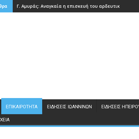
Γ. Αμυράς: Αναγκαία η επισκευή του αρδευτικού φρά
θρα
ΕΠΙΚΑΙΡΌΤΗΤΑ
ΕΙΔΉΣΕΙΣ ΙΩΑΝΝΊΝΩΝ
ΕΙΔΉΣΕΙΣ ΗΠΕΊΡΟ
ΧΕΊΑ