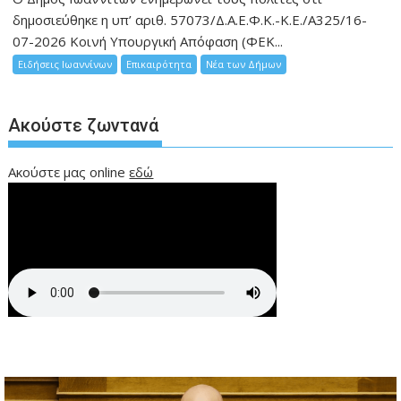
δημοσιεύθηκε η υπ’ αριθ. 57073/Δ.Α.Ε.Φ.Κ.-Κ.Ε./Α325/16-
07-2026 Κοινή Υπουργική Απόφαση (ΦΕΚ...
Ειδήσεις Ιωαννίνων
Επικαιρότητα
Νέα των Δήμων
Ακούστε ζωντανά
Ακούστε μας online
εδώ