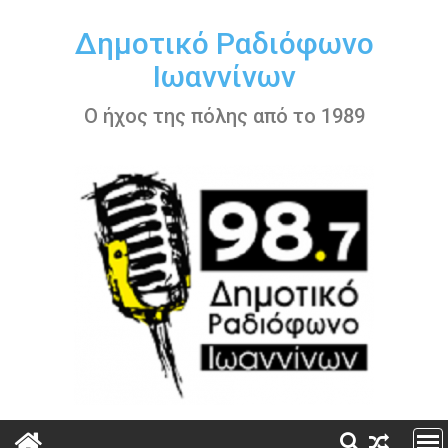
Περάστε
στο
Δημοτικό Ραδιόφωνο
περιεχόμενο
Ιωαννίνων
Ο ήχος της πόλης από το 1989