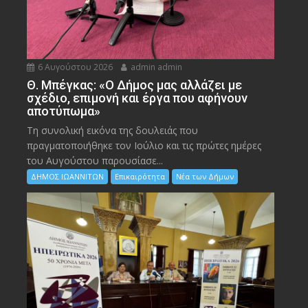
6 Αυγούστου 2026
admin admin
Θ. Μπέγκας: «Ο Δήμος μας αλλάζει με
σχέδιο, επιμονή και έργα που αφήνουν
αποτύπωμα»
Τη συνολική εικόνα της δουλειάς που
πραγματοποιήθηκε τον Ιούλιο και τις πρώτες ημέρες
του Αυγούστου παρουσίασε...
ΔΗΜΟΣ ΙΩΑΝΝΙΤΩΝ
Επικαιρότητα
Νέα των Δήμων