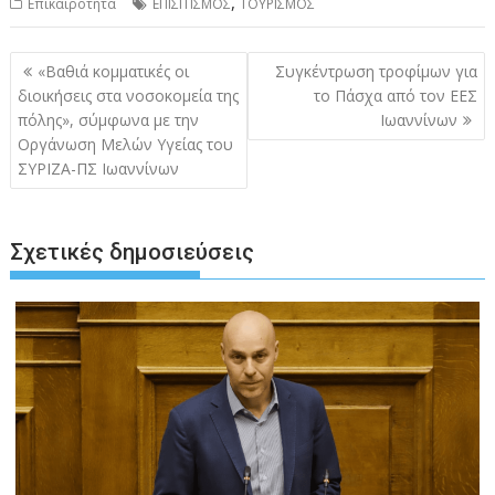
,
Επικαιρότητα
ΕΠΙΣΙΤΙΣΜΟΣ
ΤΟΥΡΙΣΜΟΣ
Πλοήγηση
«Βαθιά κομματικές οι
Συγκέντρωση τροφίμων για
άρθρων
διοικήσεις στα νοσοκομεία της
το Πάσχα από τον ΕΕΣ
πόλης», σύμφωνα με την
Ιωαννίνων
Οργάνωση Μελών Υγείας του
ΣΥΡΙΖΑ-ΠΣ Ιωαννίνων
Σχετικές δημοσιεύσεις