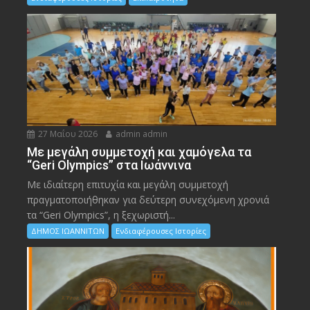
27 Μαΐου 2026
admin admin
Με μεγάλη συμμετοχή και χαμόγελα τα
“Geri Olympics” στα Ιωάννινα
Με ιδιαίτερη επιτυχία και μεγάλη συμμετοχή
πραγματοποιήθηκαν για δεύτερη συνεχόμενη χρονιά
τα “Geri Olympics”, η ξεχωριστή...
ΔΗΜΟΣ ΙΩΑΝΝΙΤΩΝ
Ενδιαφέρουσες Ιστορίες