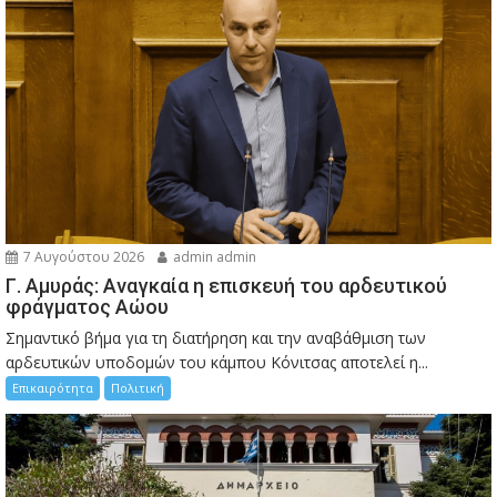
7 Αυγούστου 2026
admin admin
Γ. Αμυράς: Αναγκαία η επισκευή του αρδευτικού
φράγματος Αώου
Σημαντικό βήμα για τη διατήρηση και την αναβάθμιση των
αρδευτικών υποδομών του κάμπου Κόνιτσας αποτελεί η...
Επικαιρότητα
Πολιτική