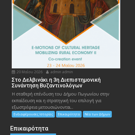
20 Μαΐου 2026
admin admin
Στο Δελβινάκι η 3η Διεπιστημονική
Συνάντηση Βυζαντινολόγων
Η σταθερή επένδυση του Δήμου Πωγωνίου στην
εκπαίδευση και η στρατηγική του επιλογή για
εξωστρέφεια μετουσιώνονται...
Ενδιαφέρουσες Ιστορίες
Επικαιρότητα
Νέα των Δήμων
Επικαιρότητα