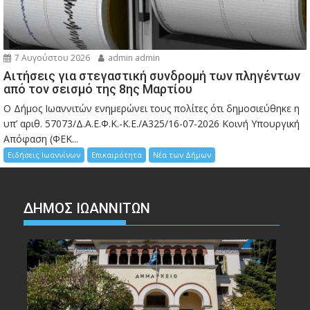
7 Αυγούστου 2026
admin admin
Αιτήσεις για στεγαστική συνδρομή των πληγέντων
από τον σεισμό της 8ης Μαρτίου
Ο Δήμος Ιωαννιτών ενημερώνει τους πολίτες ότι δημοσιεύθηκε η
υπ’ αριθ. 57073/Δ.Α.Ε.Φ.Κ.-Κ.Ε./Α325/16-07-2026 Κοινή Υπουργική
Απόφαση (ΦΕΚ...
Ειδήσεις Ιωαννίνων
Επικαιρότητα
Νέα των Δήμων
ΔΗΜΟΣ ΙΩΑΝΝΙΤΩΝ