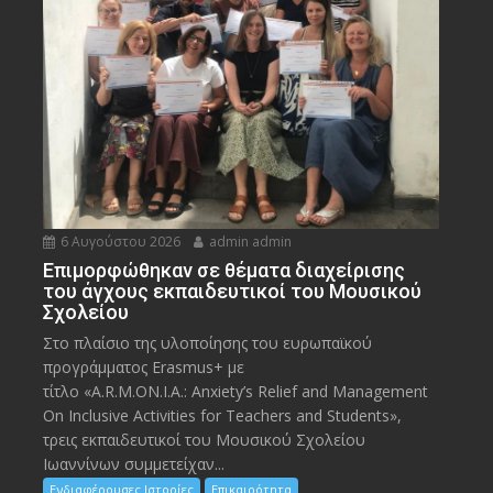
6 Αυγούστου 2026
admin admin
Eπιμορφώθηκαν σε θέματα διαχείρισης
του άγχους εκπαιδευτικοί του Μουσικού
Σχολείου
Στο πλαίσιο της υλοποίησης του ευρωπαϊκού
προγράμματος Erasmus+ με
τίτλο «A.R.M.ON.I.A.: Anxiety’s Relief and Management
On Inclusive Activities for Teachers and Students»,
τρεις εκπαιδευτικοί του Μουσικού Σχολείου
Ιωαννίνων συμμετείχαν...
Ενδιαφέρουσες Ιστορίες
Επικαιρότητα