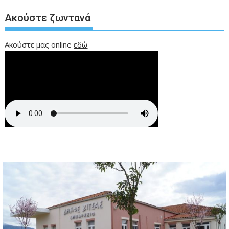
Ακούστε ζωντανά
Ακούστε μας online
εδώ