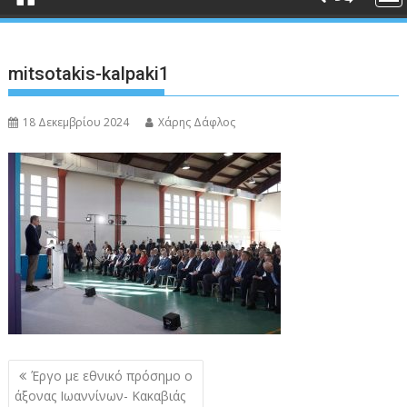
mitsotakis-kalpaki1
18 Δεκεμβρίου 2024
Χάρης Δάφλος
Πλοήγηση
Έργο με εθνικό πρόσημο ο
άρθρων
άξονας Ιωαννίνων- Κακαβιάς