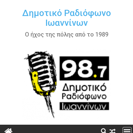
Περάστε
στο
Δημοτικό Ραδιόφωνο
περιεχόμενο
Ιωαννίνων
Ο ήχος της πόλης από το 1989