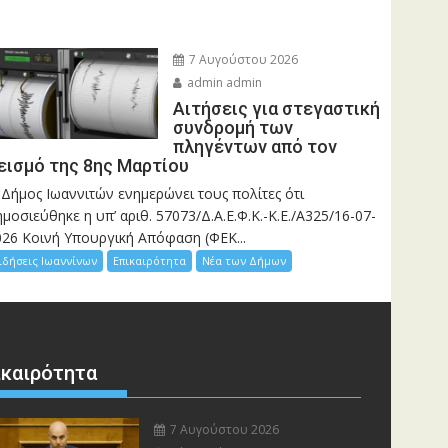
7 Αυγούστου 2026
admin admin
Αιτήσεις για στεγαστική
συνδρομή των
πληγέντων από τον
εισμό της 8ης Μαρτίου
 Δήμος Ιωαννιτών ενημερώνει τους πολίτες ότι
μοσιεύθηκε η υπ’ αριθ. 57073/Δ.Α.Ε.Φ.Κ.-Κ.Ε./Α325/16-07-
026 Κοινή Υπουργική Απόφαση (ΦΕΚ...
ιδήσεις Ιωαννίνων
Επικαιρότητα
Νέα των Δήμων
ικαιρότητα
7 Αυγούστου 2026