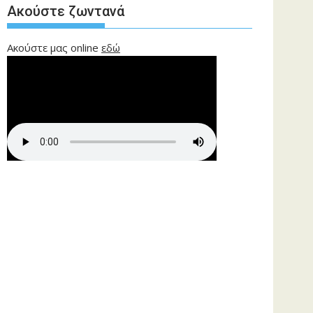
Ακούστε ζωντανά
Ακούστε μας online
εδώ