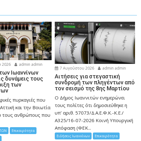
 2026
admin admin
7 Αυγούστου 2026
admin admin
 των Ιωαννίνων
Αιτήσεις για στεγαστική
ις δυνάμεις τους
συνδρομή των πληγέντων από
ριξη των
τον σεισμό της 8ης Μαρτίου
των
Ο Δήμος Ιωαννιτών ενημερώνει
φικές πυρκαγιές που
τους πολίτες ότι δημοσιεύθηκε η
Αττική και την Bοιωτία
υπ’ αριθ. 57073/Δ.Α.Ε.Φ.Κ.-Κ.Ε./
ω τους ανθρώπους που
Α325/16-07-2026 Κοινή Υπουργική
Απόφαση (ΦΕΚ...
ΤΩΝ
Επικαιρότητα
Ειδήσεις Ιωαννίνων
Επικαιρότητα