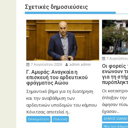
Σχετικές δημοσιεύσεις
7 Αυγούστου
7 Αυγούστου 2026
admin admin
Οι φορείς
ενώνουν τ
Γ. Αμυράς: Αναγκαία η
για τη στή
επισκευή του αρδευτικού
πυρόπληκ
φράγματος Αώου
Οι καταστρο
Σημαντικό βήμα για τη διατήρηση
έπληξαν την 
και την αναβάθμιση των
άφησαν πίσ
αρδευτικών υποδομών του κάμπου
έχασαν...
Κόνιτσας αποτελεί η...
ΔΗΜΟΣ ΙΩΑΝΝΙ
Επικαιρότητα
Πολιτική
Νέα των Δήμων