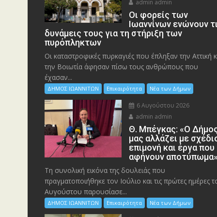
admin admin
Οι φορείς των
Ιωαννίνων ενώνουν τ
δυνάμεις τους για τη στήριξη των
πυρόπληκτων
Οι καταστροφικές πυρκαγιές που έπληξαν την Αττική κ
την Bοιωτία άφησαν πίσω τους ανθρώπους που
έχασαν...
ΔΗΜΟΣ ΙΩΑΝΝΙΤΩΝ
Επικαιρότητα
Νέα των Δήμων
6 Αυγούστου 2026
admin admin
Θ. Μπέγκας: «Ο Δήμο
μας αλλάζει με σχέδι
επιμονή και έργα που
αφήνουν αποτύπωμα
Τη συνολική εικόνα της δουλειάς που
πραγματοποιήθηκε τον Ιούλιο και τις πρώτες ημέρες τ
Αυγούστου παρουσίασε...
ΔΗΜΟΣ ΙΩΑΝΝΙΤΩΝ
Επικαιρότητα
Νέα των Δήμων