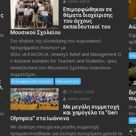
admin admin
Eπιμορφώθηκαν σε
ις
θέματα διαχείρισης
του άγχους
εκπαιδευτικοί του
Αώ
Μουσικού Σχολείου
αι
Σημ
Στο πλαίσιο της υλοποίησης του ευρωπαϊκού
αρδ
προγράμματος Erasmus+ με
η...
τίτλο «A.R.M.ON.I.A.: Anxiety’s Relief and Management O
Επ
n Inclusive Activities for Teachers and Students», τρεις
εκπαιδευτικοί του Μουσικού Σχολείου Ιωαννίνων
συμμετείχαν...
ς
Ενδιαφέρουσες Ιστορίες
Επικαιρότητα
ο,
27 Μαΐου 2026
δυ
»
πυ
admin admin
Με μεγάλη συμμετοχή
Οι 
και χαμόγελα τα “Geri
ου
την
Olympics” στα Ιωάννινα
ΔΗ
Με ιδιαίτερη επιτυχία και μεγάλη συμμετοχή
πραγματοποιήθηκαν για δεύτερη συνεχόμενη χρονιά τα