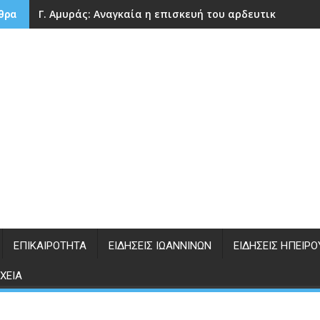
Γ. Αμυράς: Αναγκαία η επισκευή του αρδευτικού φρά
θρα
ΕΠΙΚΑΙΡΌΤΗΤΑ
ΕΙΔΉΣΕΙΣ ΙΩΑΝΝΊΝΩΝ
ΕΙΔΉΣΕΙΣ ΗΠΕΊΡΟ
ΧΕΊΑ