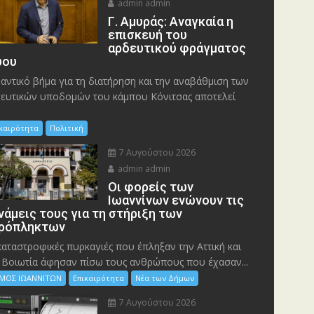
admin admin
Γ. Αμυράς: Αναγκαία η
επισκευή του
αρδευτικού φράγματος
ου
αντικό βήμα για τη διατήρηση και την αναβάθμιση των
ευτικών υποδομών του κάμπου Κόνιτσας αποτελεί
ικαιρότητα
Πολιτική
7 Αυγούστου 2026
admin admin
Οι φορείς των
Ιωαννίνων ενώνουν τις
νάμεις τους για τη στήριξη των
ρόπληκτων
καταστροφικές πυρκαγιές που έπληξαν την Αττική και
 Bοιωτία άφησαν πίσω τους ανθρώπους που έχασαν...
ΜΟΣ ΙΩΑΝΝΙΤΩΝ
Επικαιρότητα
Νέα των Δήμων
7 Αυγούστου 2026