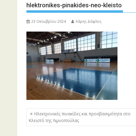
hlektronikes-pinakides-neo-kleisto
23 Οκτωβρίου 2024
Χάρης Δάφλος
Πλοήγηση
Ηλεκτρονικές πινακίδες και προσβασιμότητα στο
άρθρων
Κλειστό της Λιμνοπούλας