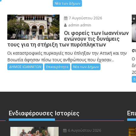
Νέα των Δήμων
7 Αυγούστου 2026
admin admin
Οι φορείς των Ιωαννίνων
ενώνουν τις δυνάμεις
τους για τη στήριξη των πυρόπληκτων
σ
Οι καταστροφικές πυρκαγιές που έπληξαν την Αττική και την
Ο
Bοιωτία άφησαν πίσω τους ανθρώπους που έχασαν...
δη
ΔΗΜΟΣ ΙΩΑΝΝΙΤΩΝ
Επικαιρότητα
Νέα των Δήμων
2
Ε
Ενδιαφέρουσες Ιστορίες
Επ
6 Αυγούστου 2026