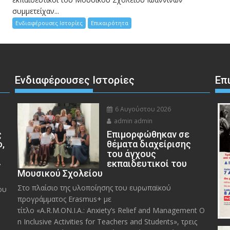
συμμετείχαν...
Ενδιαφέρουσες Ιστορίες
Επικαιρότητα
Ενδιαφέρουσες Ιστορίες
Επ
6 Αυγούστου 2026
admin admin
ς
Eπιμορφώθηκαν σε
ο,
θέματα διαχείρισης
του άγχους
»
εκπαιδευτικοί του
Μουσικού Σχολείου
Στο πλαίσιο της υλοποίησης του ευρωπαϊκού
ου
προγράμματος Erasmus+ με
τίτλο «A.R.M.ON.I.A.: Anxiety’s Relief and Management O
n Inclusive Activities for Teachers and Students», τρεις