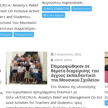
Αυγούστου παρουσίασε...
ON.I.A.: Anxiety’s Relief
ΔΗΜΟΣ ΙΩΑΝΝΙΤΩΝ
Επικαιρότητα
nt On Inclusive Activit
Νέα των Δήμων
hers and Students»,
ευτικοί του Μουσικού
ννίνων συμμετείχαν...
Ιστορίες
Επικαιρότητα
6 Αυγούστου 2026
admin admin
Eπιμορφώθηκαν σε
ν
θέματα διαχείρισης του
άγχους εκπαιδευτικοί
του Μουσικού Σχολείου
0
Στο πλαίσιο της υλοποίησης
Τ
του ευρωπαϊκού προγράμματος Erasmus+ με
το
ας
τίτλο «A.R.M.ON.I.A.: Anxiety’s Relief and Management On Incl
πα
usive Activities for Teachers and Students», τρεις
Δ
εκπαιδευτικοί του Μουσικού Σχολείου Ιωαννίνων