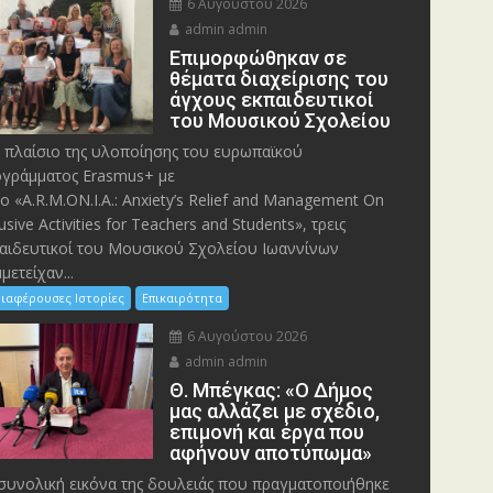
6 Αυγούστου 2026
admin admin
Eπιμορφώθηκαν σε
θέματα διαχείρισης του
άγχους εκπαιδευτικοί
του Μουσικού Σχολείου
 πλαίσιο της υλοποίησης του ευρωπαϊκού
γράμματος Erasmus+ με
λο «A.R.M.ON.I.A.: Anxiety’s Relief and Management On
lusive Activities for Teachers and Students», τρεις
αιδευτικοί του Μουσικού Σχολείου Ιωαννίνων
μετείχαν...
ιαφέρουσες Ιστορίες
Επικαιρότητα
6 Αυγούστου 2026
admin admin
Θ. Μπέγκας: «Ο Δήμος
μας αλλάζει με σχέδιο,
επιμονή και έργα που
αφήνουν αποτύπωμα»
συνολική εικόνα της δουλειάς που πραγματοποιήθηκε