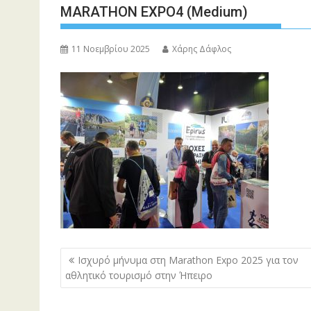
MARATHON EXPO4 (Medium)
11 Νοεμβρίου 2025
Χάρης Δάφλος
Πλοήγηση
Ισχυρό μήνυμα στη Marathon Expo 2025 για τον
άρθρων
αθλητικό τουρισμό στην Ήπειρο