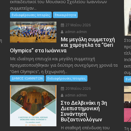
εκπαιδευτικοί του Μουσικού Σχολείου Ιωαννίνων
συμμετείχαν...
Ενδιαφέρουσες Ιστορίες
Επικαιρότητα
27 Μαΐου 2026
admin admin
Με μεγάλη συμμετοχή
η
Στο
και χαμόγελα τα “Geri
προ
Olympics” στα Ιωάννινα
τίτ
Με ιδιαίτερη επιτυχία και μεγάλη συμμετοχή
Inc
πραγματοποιήθηκαν για δεύτερη συνεχόμενη χρονιά τα
εκπ
“Geri Olympics”, η ξεχωριστή...
συμ
ΔΗΜΟΣ ΙΩΑΝΝΙΤΩΝ
Ενδιαφέρουσες Ιστορίες
Ενδ
20 Μαΐου 2026
admin admin
Στο Δελβινάκι η 3η
Διεπιστημονική
Συνάντηση
Βυζαντινολόγων
Η σταθερή επένδυση του
Τη 