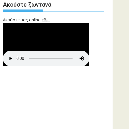
Ακούστε ζωντανά
Ακούστε μας online
εδώ