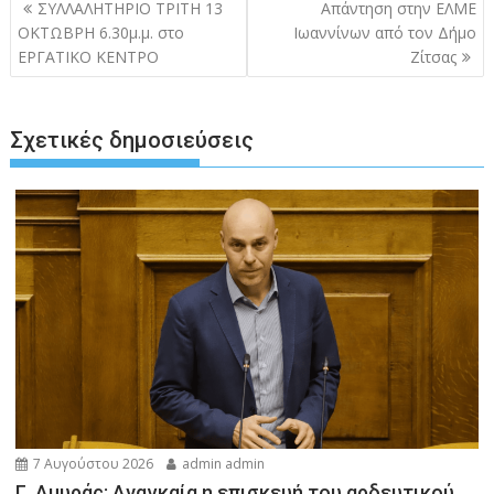
Πλοήγηση
ΣΥΛΛΑΛΗΤΗΡΙΟ ΤΡΙΤΗ 13
Απάντηση στην ΕΛΜΕ
άρθρων
ΟΚΤΩΒΡΗ 6.30μ.μ. στο
Ιωαννίνων από τον Δήμο
ΕΡΓΑΤΙΚΟ ΚΕΝΤΡΟ
Ζίτσας
Σχετικές δημοσιεύσεις
7 Αυγούστου 2026
admin admin
Γ. Αμυράς: Αναγκαία η επισκευή του αρδευτικού