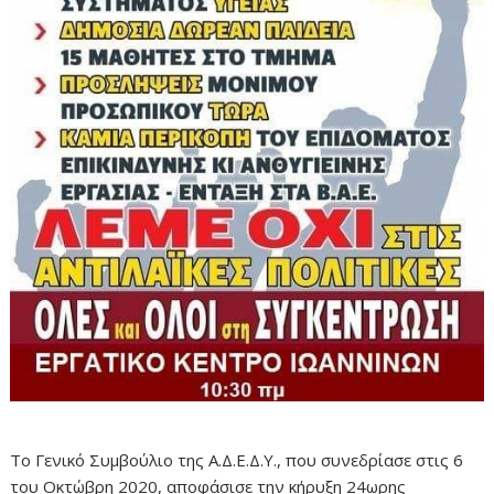
Το Γενικό Συμβούλιο της Α.Δ.Ε.Δ.Υ., που συνεδρίασε στις 6
του Οκτώβρη 2020, αποφάσισε την κήρυξη 24ωρης