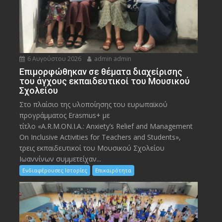
6 Αυγούστου 2026
admin admin
Eπιμορφώθηκαν σε θέματα διαχείρισης
του άγχους εκπαιδευτικοί του Μουσικού
Σχολείου
Στο πλαίσιο της υλοποίησης του ευρωπαϊκού
προγράμματος Erasmus+ με
τίτλο «A.R.M.ON.I.A.: Anxiety’s Relief and Management
On Inclusive Activities for Teachers and Students»,
τρεις εκπαιδευτικοί του Μουσικού Σχολείου
Ιωαννίνων συμμετείχαν...
Ενδιαφέρουσες Ιστορίες
Επικαιρότητα