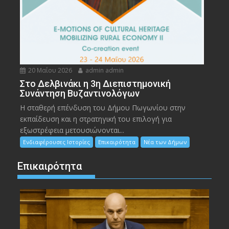
20 Μαΐου 2026
admin admin
Στο Δελβινάκι η 3η Διεπιστημονική
Συνάντηση Βυζαντινολόγων
Η σταθερή επένδυση του Δήμου Πωγωνίου στην
εκπαίδευση και η στρατηγική του επιλογή για
εξωστρέφεια μετουσιώνονται...
Ενδιαφέρουσες Ιστορίες
Επικαιρότητα
Νέα των Δήμων
Επικαιρότητα