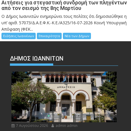
Αιτήσεις για στεγαστική συνδρομή των πληγέντων
από τον σεισμό της 8ης Μαρτίου
Ο Δήμος Ιωαννιτών ενημερώνει τους πολίτες ότι δημοσιεύθηκε η
υπ’ αριθ. 57073/Δ.Α.Ε.Φ.Κ.-Κ.Ε./Α325/16-07-2026 Κοινή Υπουργική
Απόφαση (ΦΕΚ...
Ειδήσεις Ιωαννίνων
Επικαιρότητα
Νέα των Δήμων
ΔΗΜΟΣ ΙΩΑΝΝΙΤΩΝ
7 Αυγούστου 2026
admin admin