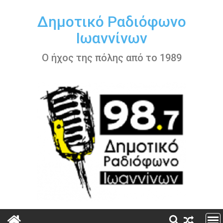
Περάστε
στο
Δημοτικό Ραδιόφωνο
περιεχόμενο
Ιωαννίνων
Ο ήχος της πόλης από το 1989