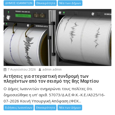
ΔΗΜΟΣ ΙΩΑΝΝΙΤΩΝ
Επικαιρότητα
Νέα των Δήμων
7 Αυγούστου 2026
admin admin
Αιτήσεις για στεγαστική συνδρομή των
πληγέντων από τον σεισμό της 8ης Μαρτίου
Ο Δήμος Ιωαννιτών ενημερώνει τους πολίτες ότι
δημοσιεύθηκε η υπ’ αριθ. 57073/Δ.Α.Ε.Φ.Κ.-Κ.Ε./Α325/16-
07-2026 Κοινή Υπουργική Απόφαση (ΦΕΚ...
Ειδήσεις Ιωαννίνων
Επικαιρότητα
Νέα των Δήμων