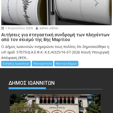
7 Αυγούστου 2026
admin admin
Αιτήσεις για στεγαστική συνδρομή των πληγέντων
από τον σεισμό της 8ης Μαρτίου
Ο Δήμος Ιωαννιτών ενημερώνει τους πολίτες ότι δημοσιεύθηκε η
υπ’ αριθ. 57073/Δ.Α.Ε.Φ.Κ.-Κ.Ε./Α325/16-07-2026 Κοινή Υπουργική
Απόφαση (ΦΕΚ...
Ειδήσεις Ιωαννίνων
Επικαιρότητα
Νέα των Δήμων
ΔΗΜΟΣ ΙΩΑΝΝΙΤΩΝ