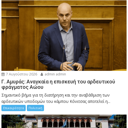
7 Αυγούστου 2026
admin admin
Γ. Αμυράς: Αναγκαία η επισκευή του αρδευτικού
φράγματος Αώου
Σημαντικό βήμα για τη διατήρηση και την αναβάθμιση των
αρδευτικών υποδομών του κάμπου Κόνιτσας αποτελεί η...
Επικαιρότητα
Πολιτική