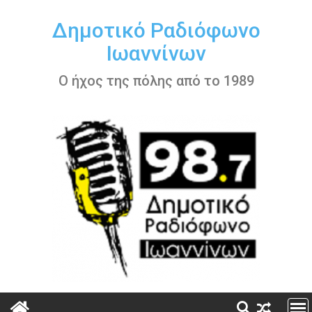
Περάστε
στο
Δημοτικό Ραδιόφωνο
περιεχόμενο
Ιωαννίνων
Ο ήχος της πόλης από το 1989