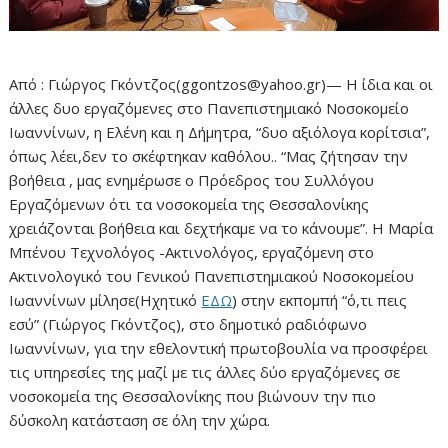
Από : Γιώργος Γκόντζος(ggontzos@yahoo.gr)— Η ίδια και οι
άλλες δυο εργαζόμενες στο Πανεπιστημιακό Νοσοκομείο
Ιωαννίνων, η Ελένη και η Δήμητρα, “δυο αξιόλογα κορίτσια”,
όπως λέει,δεν το σκέφτηκαν καθόλου.. “Μας ζήτησαν την
βοήθεια , μας ενημέρωσε ο Πρόεδρος του Συλλόγου
Εργαζόμενων ότι τα νοσοκομεία της Θεσσαλονίκης
χρειάζονται βοήθεια και δεχτήκαμε να το κάνουμε”. Η Μαρία
Μπένου Τεχνολόγος -Ακτινολόγος, εργαζόμενη στο
Ακτινολογικό του Γενικού Πανεπιστημιακού Νοσοκομείου
Ιωαννίνων μίλησε(Ηχητικό
ΕΔΩ
) στην εκπομπή “ό,τι πεις
εσύ” (Γιώργος Γκόντζος), στο δημοτικό ραδιόφωνο
Ιωαννίνων, για την εθελοντική πρωτοβουλία να προσφέρει
τις υπηρεσίες της μαζί με τις άλλες δύο εργαζόμενες σε
νοσοκομεία της Θεσσαλονίκης που βιώνουν την πιο
δύσκολη κατάσταση σε όλη την χώρα.