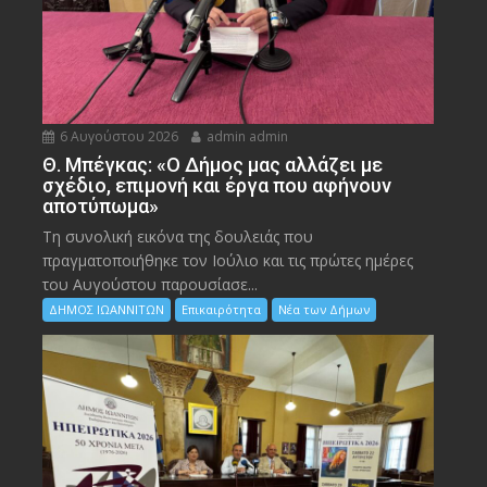
6 Αυγούστου 2026
admin admin
Θ. Μπέγκας: «Ο Δήμος μας αλλάζει με
σχέδιο, επιμονή και έργα που αφήνουν
αποτύπωμα»
Τη συνολική εικόνα της δουλειάς που
πραγματοποιήθηκε τον Ιούλιο και τις πρώτες ημέρες
του Αυγούστου παρουσίασε...
ΔΗΜΟΣ ΙΩΑΝΝΙΤΩΝ
Επικαιρότητα
Νέα των Δήμων