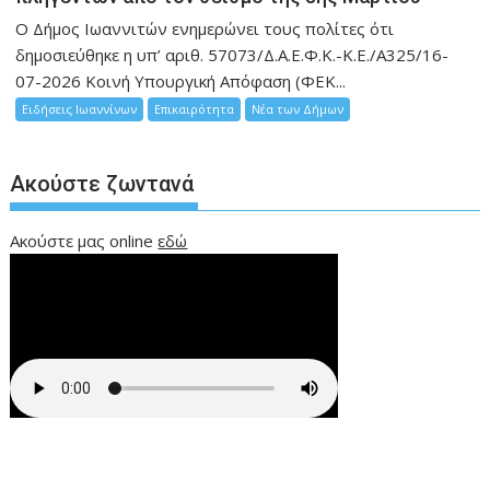
Ο Δήμος Ιωαννιτών ενημερώνει τους πολίτες ότι
δημοσιεύθηκε η υπ’ αριθ. 57073/Δ.Α.Ε.Φ.Κ.-Κ.Ε./Α325/16-
07-2026 Κοινή Υπουργική Απόφαση (ΦΕΚ...
Ειδήσεις Ιωαννίνων
Επικαιρότητα
Νέα των Δήμων
Ακούστε ζωντανά
Ακούστε μας online
εδώ