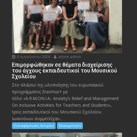
6 Αυγούστου 2026
admin admin
Eπιμορφώθηκαν σε θέματα διαχείρισης
του άγχους εκπαιδευτικοί του Μουσικού
Σχολείου
Στο πλαίσιο της υλοποίησης του ευρωπαϊκού
προγράμματος Erasmus+ με
τίτλο «A.R.M.ON.I.A.: Anxiety’s Relief and Management
On Inclusive Activities for Teachers and Students»,
τρεις εκπαιδευτικοί του Μουσικού Σχολείου
Ιωαννίνων συμμετείχαν...
Ενδιαφέρουσες Ιστορίες
Επικαιρότητα