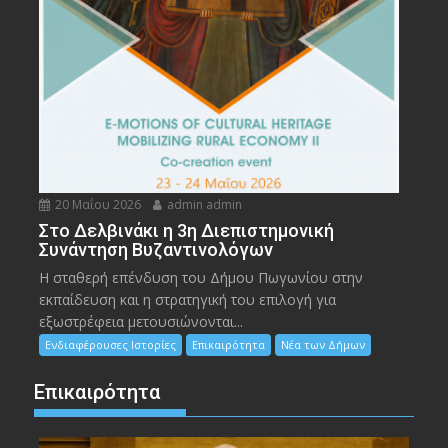
20 Μαΐου 2026
admin admin
Στο Δελβινάκι η 3η Διεπιστημονική
Συνάντηση Βυζαντινολόγων
Η σταθερή επένδυση του Δήμου Πωγωνίου στην
εκπαίδευση και η στρατηγική του επιλογή για
εξωστρέφεια μετουσιώνονται...
Ενδιαφέρουσες Ιστορίες
Επικαιρότητα
Νέα των Δήμων
Επικαιρότητα