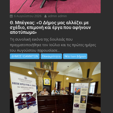
6 Αυγούστου 2026
admin admin
Θ. Μπέγκας: «Ο Δήμος μας αλλάζει με
σχέδιο, επιμονή και έργα που αφήνουν
αποτύπωμα»
Τη συνολική εικόνα της δουλειάς που
πραγματοποιήθηκε τον Ιούλιο και τις πρώτες ημέρες
του Αυγούστου παρουσίασε...
ΔΗΜΟΣ ΙΩΑΝΝΙΤΩΝ
Επικαιρότητα
Νέα των Δήμων