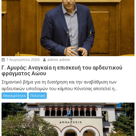
7 Αυγούστου 2026
admin admin
Γ. Αμυράς: Αναγκαία η επισκευή του αρδευτικού
φράγματος Αώου
Σημαντικό βήμα για τη διατήρηση και την αναβάθμιση των
αρδευτικών υποδομών του κάμπου Κόνιτσας αποτελεί η...
Επικαιρότητα
Πολιτική