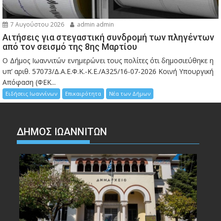
7 Αυγούστου 2026
admin admin
Αιτήσεις για στεγαστική συνδρομή των πληγέντων
από τον σεισμό της 8ης Μαρτίου
Ο Δήμος Ιωαννιτών ενημερώνει τους πολίτες ότι δημοσιεύθηκε η
υπ’ αριθ. 57073/Δ.Α.Ε.Φ.Κ.-Κ.Ε./Α325/16-07-2026 Κοινή Υπουργική
Απόφαση (ΦΕΚ...
Ειδήσεις Ιωαννίνων
Επικαιρότητα
Νέα των Δήμων
ΔΗΜΟΣ ΙΩΑΝΝΙΤΩΝ