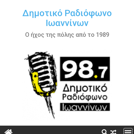
Περάστε
στο
Δημοτικό Ραδιόφωνο
περιεχόμενο
Ιωαννίνων
Ο ήχος της πόλης από το 1989