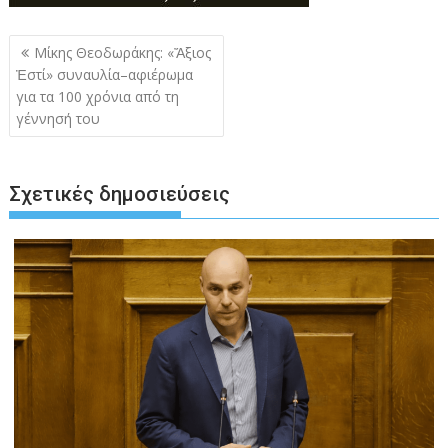
Πλοήγηση
Μίκης Θεοδωράκης: «Ἄξιος
άρθρων
Ἐστί» συναυλία–αφιέρωμα
για τα 100 χρόνια από τη
γέννησή του
Σχετικές δημοσιεύσεις