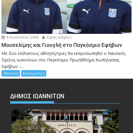
4 Αυγούστου 2026
Χάρης Δάφλος
Μουσελίμης και Γιουγλή στο Παγκόσμιο Εφήβων
Mε δύο επίλεκτους αθλητές/τριες θα εκπροσωπηθεί ο Ναυτικός
Όμιλος Ιωαννίνων στο Παγκόσμιο Πρωτάθλημα Κωπηλασίας
Εφήβων –...
Αθλητικά
Επικαιρότητα
ΔΗΜΟΣ ΙΩΑΝΝΙΤΩΝ