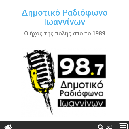
Περάστε
στο
Δημοτικό Ραδιόφωνο
περιεχόμενο
Ιωαννίνων
Ο ήχος της πόλης από το 1989