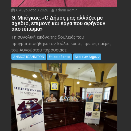
6 Αυγούστου 2026
admin admin
Θ. Μπέγκας: «Ο Δήμος μας αλλάζει με
σχέδιο, επιμονή και έργα που αφήνουν
αποτύπωμα»
Τη συνολική εικόνα της δουλειάς που
πραγματοποιήθηκε τον Ιούλιο και τις πρώτες ημέρες
του Αυγούστου παρουσίασε...
ΔΗΜΟΣ ΙΩΑΝΝΙΤΩΝ
Επικαιρότητα
Νέα των Δήμων