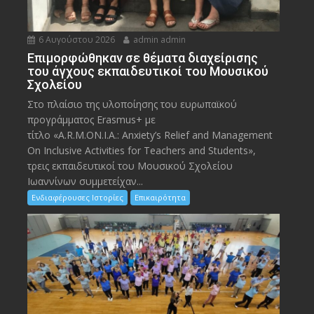
6 Αυγούστου 2026
admin admin
Eπιμορφώθηκαν σε θέματα διαχείρισης
του άγχους εκπαιδευτικοί του Μουσικού
Σχολείου
Στο πλαίσιο της υλοποίησης του ευρωπαϊκού
προγράμματος Erasmus+ με
τίτλο «A.R.M.ON.I.A.: Anxiety’s Relief and Management
On Inclusive Activities for Teachers and Students»,
τρεις εκπαιδευτικοί του Μουσικού Σχολείου
Ιωαννίνων συμμετείχαν...
Ενδιαφέρουσες Ιστορίες
Επικαιρότητα