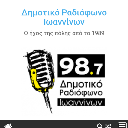
Περάστε
στο
Δημοτικό Ραδιόφωνο
περιεχόμενο
Ιωαννίνων
Ο ήχος της πόλης από το 1989