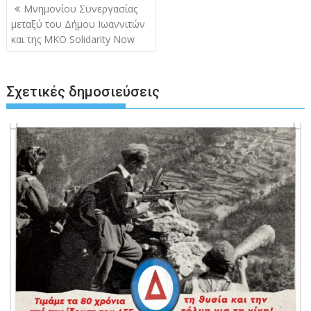
Πλοήγηση
Μνημονίου Συνεργασίας
άρθρων
μεταξύ του Δήμου Ιωαννιτών
και της ΜΚΟ Solidarity Now
Σχετικές δημοσιεύσεις