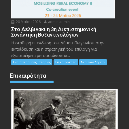
20 Μαΐου 2026
admin admin
Στο Δελβινάκι η 3η Διεπιστημονική
Συνάντηση Βυζαντινολόγων
Η σταθερή επένδυση του Δήμου Πωγωνίου στην
εκπαίδευση και η στρατηγική του επιλογή για
εξωστρέφεια μετουσιώνονται...
Ενδιαφέρουσες Ιστορίες
Επικαιρότητα
Νέα των Δήμων
Επικαιρότητα