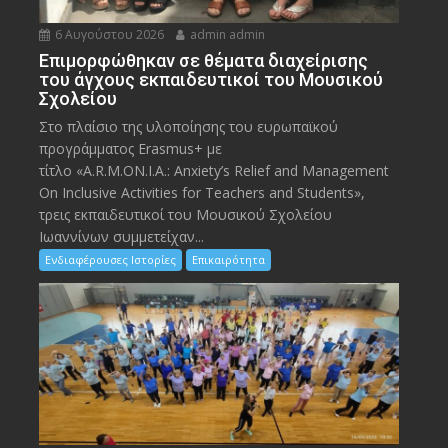
6 Αυγούστου 2026
admin admin
Eπιμορφώθηκαν σε θέματα διαχείρισης
του άγχους εκπαιδευτικοί του Μουσικού
Σχολείου
Στο πλαίσιο της υλοποίησης του ευρωπαϊκού
προγράμματος Erasmus+ με
τίτλο «A.R.M.ON.I.A.: Anxiety’s Relief and Management
On Inclusive Activities for Teachers and Students»,
τρεις εκπαιδευτικοί του Μουσικού Σχολείου
Ιωαννίνων συμμετείχαν...
Ενδιαφέρουσες Ιστορίες
Επικαιρότητα