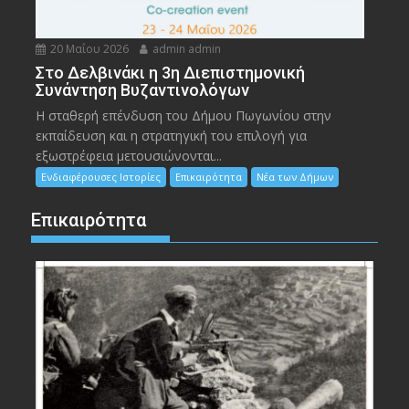
20 Μαΐου 2026
admin admin
Στο Δελβινάκι η 3η Διεπιστημονική
Συνάντηση Βυζαντινολόγων
Η σταθερή επένδυση του Δήμου Πωγωνίου στην
εκπαίδευση και η στρατηγική του επιλογή για
εξωστρέφεια μετουσιώνονται...
Ενδιαφέρουσες Ιστορίες
Επικαιρότητα
Νέα των Δήμων
Επικαιρότητα