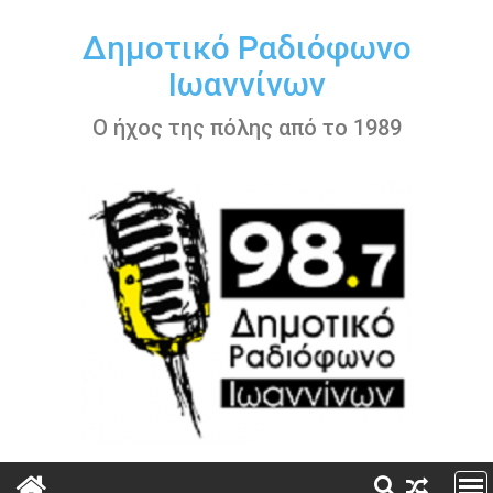
Περάστε
στο
Δημοτικό Ραδιόφωνο
περιεχόμενο
Ιωαννίνων
Ο ήχος της πόλης από το 1989