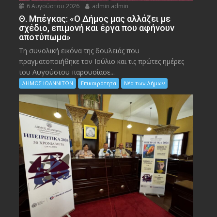
6 Αυγούστου 2026
admin admin
Θ. Μπέγκας: «Ο Δήμος μας αλλάζει με
σχέδιο, επιμονή και έργα που αφήνουν
αποτύπωμα»
Τη συνολική εικόνα της δουλειάς που
πραγματοποιήθηκε τον Ιούλιο και τις πρώτες ημέρες
του Αυγούστου παρουσίασε...
ΔΗΜΟΣ ΙΩΑΝΝΙΤΩΝ
Επικαιρότητα
Νέα των Δήμων