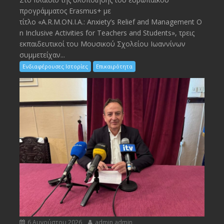
προγράμματος Erasmus+ με
τίτλο «A.R.M.ON.I.A.: Anxiety’s Relief and Management O
n Inclusive Activities for Teachers and Students», τρεις
εκπαιδευτικοί του Μουσικού Σχολείου Ιωαννίνων
συμμετείχαν...
Ενδιαφέρουσες Ιστορίες
Επικαιρότητα
6 Αυγούστου 2026
admin admin