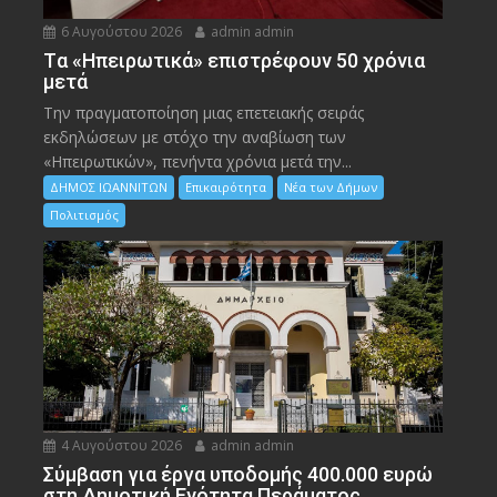
6 Αυγούστου 2026
admin admin
Tα «Ηπειρωτικά» επιστρέφουν 50 χρόνια
μετά
Την πραγματοποίηση μιας επετειακής σειράς
εκδηλώσεων με στόχο την αναβίωση των
«Ηπειρωτικών», πενήντα χρόνια μετά την...
ΔΗΜΟΣ ΙΩΑΝΝΙΤΩΝ
Επικαιρότητα
Νέα των Δήμων
Πολιτισμός
4 Αυγούστου 2026
admin admin
Σύμβαση για έργα υποδομής 400.000 ευρώ
στη Δημοτική Ενότητα Περάματος