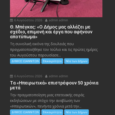
6 Αυγούστου 2026
admin admin
Θ. Μπέγκας: «Ο Δήμος μας αλλάζει με
σχέδιο, επιμονή και έργα που αφήνουν
αποτύπωμα»
Τη συνολική εικόνα της δουλειάς που
πραγματοποιήθηκε τον Ιούλιο και τις πρώτες ημέρες
του Αυγούστου παρουσίασε...
ΔΗΜΟΣ ΙΩΑΝΝΙΤΩΝ
Επικαιρότητα
Νέα των Δήμων
6 Αυγούστου 2026
admin admin
Tα «Ηπειρωτικά» επιστρέφουν 50 χρόνια
μετά
Την πραγματοποίηση μιας επετειακής σειράς
εκδηλώσεων με στόχο την αναβίωση των
«Ηπειρωτικών», πενήντα χρόνια μετά την...
ΔΗΜΟΣ ΙΩΑΝΝΙΤΩΝ
Επικαιρότητα
Νέα των Δήμων