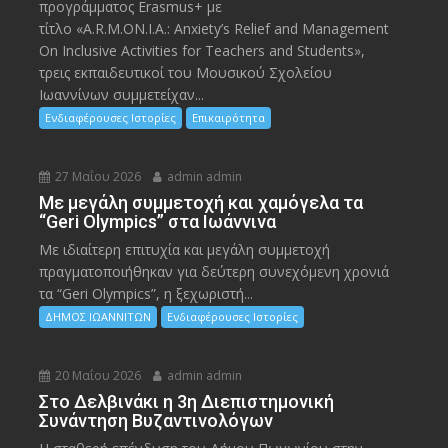
προγράμματος Erasmus+ με
τίτλο «A.R.M.ON.I.A.: Anxiety’s Relief and Management
On Inclusive Activities for Teachers and Students»,
τρεις εκπαιδευτικοί του Μουσικού Σχολείου
Ιωαννίνων συμμετείχαν...
Ενδιαφέρουσες Ιστορίες
Επικαιρότητα
27 Μαΐου 2026
admin admin
Με μεγάλη συμμετοχή και χαμόγελα τα
“Geri Olympics” στα Ιωάννινα
Με ιδιαίτερη επιτυχία και μεγάλη συμμετοχή
πραγματοποιήθηκαν για δεύτερη συνεχόμενη χρονιά
τα “Geri Olympics”, η ξεχωριστή...
ΔΗΜΟΣ ΙΩΑΝΝΙΤΩΝ
Ενδιαφέρουσες Ιστορίες
20 Μαΐου 2026
admin admin
Στο Δελβινάκι η 3η Διεπιστημονική
Συνάντηση Βυζαντινολόγων