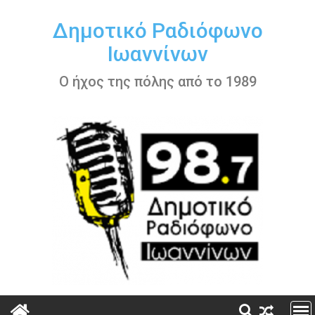
Περάστε
στο
Δημοτικό Ραδιόφωνο
περιεχόμενο
Ιωαννίνων
Ο ήχος της πόλης από το 1989