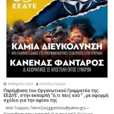
24 Μαρτίου 2022
Γκόντζος Γιώργος
Παρέμβαση του Οργανωτικού Γραμματέα της
ΕΕΔΥΕ , στην εκπομπή “ό,τι πεις εσύ ” , με αφορμή
σχόλιο για την αφίσα της
Από: Γιώργος Γκόντζος(ggontzos@yahoo.gr)—
Παρέμβαση στην εκπομπή “ό,τι πεις εσύ”,(Γιώργος