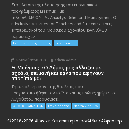
Στο πλαίσιο της υλοποίησης του ευρωπαϊκού
προγράμματος Erasmus+ με
τίτλο «A.R.M.ON.I.A.: Anxiety’s Relief and Management O
n Inclusive Activities for Teachers and Students», τρεις
εκπαιδευτικοί του Μουσικού Σχολείου Ιωαννίνων
συμμετείχαν...
Ενδιαφέρουσες Ιστορίες
Επικαιρότητα
6 Αυγούστου 2026
admin admin
Θ. Μπέγκας: «Ο Δήμος μας αλλάζει με
σχέδιο, επιμονή και έργα που αφήνουν
αποτύπωμα»
Τη συνολική εικόνα της δουλειάς που
πραγματοποιήθηκε τον Ιούλιο και τις πρώτες ημέρες του
Αυγούστου παρουσίασε...
ΔΗΜΟΣ ΙΩΑΝΝΙΤΩΝ
Επικαιρότητα
Νέα των Δήμων
©2018-2026
Alfastar Κατασκευή ιστοσελίδων Αλφαστάρ