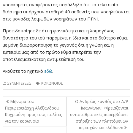
νοσοκομεία, αναφέροντας παράλληλα ότι το τελευταίο
διάστημα υπάρχουν σταθερά 40 ασθενείς που νοσηλεύονται
στις μονάδες λοιμωδών νοσημάτων του ΠΓΝΙ.
Προειδοποίησε δε ότι η φονικότητα και η λοιμογόνος
δυνατότητα του ιού παραμένει η ίδια και στο δεύτερο κύμα,
με μόνη διαφοροποίηση το γεγονός ότι η γνώση και η
εμπειρία μας από το πρώτο κύμα επιτρέπει την
αποτελεσματικότερη αντιμετώπισή του.
Ακούστε το ηχητικό
εδώ
.
ΣΥΝΕΝΤΕΥΞΕΙΣ
ΚΟΡΩΝΟΪΟΣ
Πλοήγηση
Μήνυμα του
Ο Ανδρέας Ξανθός στο Δ/Ρ
άρθρων
Περιφερειάρχη Αλέξανδρου
Ιωαννίνων: «Χρειάζονται
Καχριμάνη προς τους πολίτες
αντισταθμιστικές παρεμβάσεις
για τον κορωνοϊό
στήριξης των πληττόμενων
περιοχών και κλάδων»