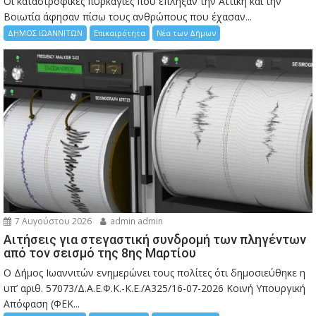
Οι καταστροφικές πυρκαγιές που έπληξαν την Αττική και την
Bοιωτία άφησαν πίσω τους ανθρώπους που έχασαν...
ΔΗΜΟΣ ΙΩΑΝΝΙΤΩΝ
Επικαιρότητα
Νέα των Δήμων
7 Αυγούστου 2026
admin admin
Αιτήσεις για στεγαστική συνδρομή των πληγέντων
από τον σεισμό της 8ης Μαρτίου
Ο Δήμος Ιωαννιτών ενημερώνει τους πολίτες ότι δημοσιεύθηκε η
υπ’ αριθ. 57073/Δ.Α.Ε.Φ.Κ.-Κ.Ε./Α325/16-07-2026 Κοινή Υπουργική
Απόφαση (ΦΕΚ...