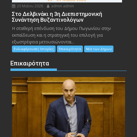
20 Μαΐου 2026
admin admin
Στο Δελβινάκι η 3η Διεπιστημονική
Συνάντηση Βυζαντινολόγων
Η σταθερή επένδυση του Δήμου Πωγωνίου στην
εκπαίδευση και η στρατηγική του επιλογή για
εξωστρέφεια μετουσιώνονται...
Ενδιαφέρουσες Ιστορίες
Επικαιρότητα
Νέα των Δήμων
Επικαιρότητα