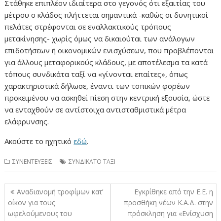
Στάθηκε επιπλέον ιδιαίτερα στο γεγονός ότι εξαιτίας του
μέτρου ο κλάδος πλήττεται σημαντικά -καθώς οι δυνητικοί
πελάτες στρέφονται σε εναλλακτικούς τρόπους
μετακίνησης- χωρίς όμως να δικαιούται των ανάλογων
επιδοτήσεων ή οικονομικών ενισχύσεων, που προβλέπονται
για άλλους μεταφορικούς κλάδους, με αποτέλεσμα τα κατά
τόπους συνδικάτα ταξί να «γίνονται επαίτες», όπως
χαρακτηριστικά δήλωσε, έναντι των τοπικών φορέων
προκειμένου να ασκηθεί πίεση στην κεντρική εξουσία, ώστε
να ενταχθούν σε αντίστοιχα αντισταθμιστικά μέτρα
ελάφρυνσης.
Ακούστε το ηχητικό
εδώ
.
ΣΥΝΕΝΤΕΥΞΕΙΣ
ΣΥΝΔΙΚΑΤΟ ΤΑΞΙ
Πλοήγηση
Αναδιανομή τροφίμων κατ’
Εγκρίθηκε από την Ε.Ε. η
άρθρων
οίκον για τους
προσθήκη νέων Κ.Α.Δ. στην
ωφελούμενους του
πρόσκληση για «Ενίσχυση