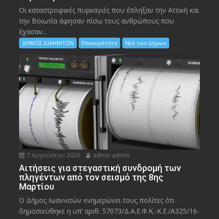
Οι καταστροφικές πυρκαγιές που έπληξαν την Αττική και
την Bοιωτία άφησαν πίσω τους ανθρώπους που
έχασαν...
ΔΗΜΟΣ ΙΩΑΝΝΙΤΩΝ
Επικαιρότητα
Νέα των Δήμων
7 Αυγούστου 2026
admin admin
Αιτήσεις για στεγαστική συνδρομή των
πληγέντων από τον σεισμό της 8ης
Μαρτίου
Ο Δήμος Ιωαννιτών ενημερώνει τους πολίτες ότι
δημοσιεύθηκε η υπ’ αριθ. 57073/Δ.Α.Ε.Φ.Κ.-Κ.Ε./Α325/16-