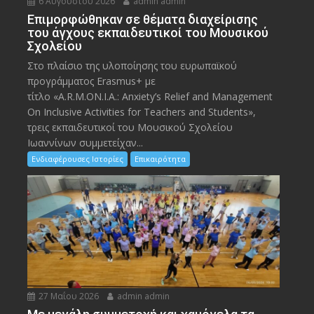
6 Αυγούστου 2026
admin admin
Eπιμορφώθηκαν σε θέματα διαχείρισης
του άγχους εκπαιδευτικοί του Μουσικού
Σχολείου
Στο πλαίσιο της υλοποίησης του ευρωπαϊκού
προγράμματος Erasmus+ με
τίτλο «A.R.M.ON.I.A.: Anxiety’s Relief and Management
On Inclusive Activities for Teachers and Students»,
τρεις εκπαιδευτικοί του Μουσικού Σχολείου
Ιωαννίνων συμμετείχαν...
Ενδιαφέρουσες Ιστορίες
Επικαιρότητα
27 Μαΐου 2026
admin admin