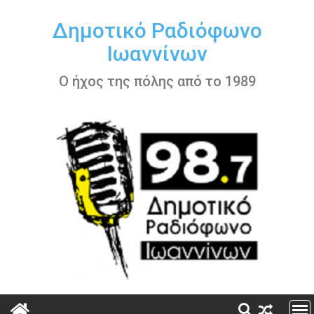
Περάστε
στο
Δημοτικό Ραδιόφωνο
περιεχόμενο
Ιωαννίνων
Ο ήχος της πόλης από το 1989