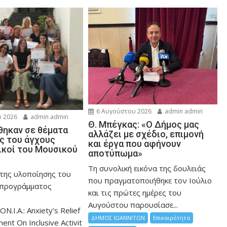
6 Αυγούστου 2026
admin admin
 2026
admin admin
Θ. Μπέγκας: «Ο Δήμος μας
ηκαν σε θέματα
αλλάζει με σχέδιο, επιμονή
ης του άγχους
και έργα που αφήνουν
ικοί του Μουσικού
αποτύπωμα»
Τη συνολική εικόνα της δουλειάς
 της υλοποίησης του
που πραγματοποιήθηκε τον Ιούλιο
 προγράμματος
και τις πρώτες ημέρες του
Αυγούστου παρουσίασε...
ON.I.A.: Anxiety’s Relief
ΔΗΜΟΣ ΙΩΑΝΝΙΤΩΝ
Επικαιρότητα
nt On Inclusive Activit