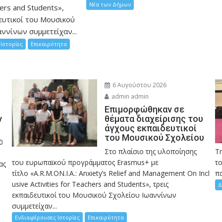
Νέα των Δήμων
hers and Students»,
ευτικοί του Μουσικού
ννίνων συμμετείχαν...
Ιστορίες
Επικαιρότητα
6 Αυγούστου 2026
admin admin
Eπιμορφώθηκαν σε
ν
θέματα διαχείρισης του
άγχους εκπαιδευτικοί
του Μουσικού Σχολείου
0
Στο πλαίσιο της υλοποίησης
Τ
του ευρωπαϊκού προγράμματος Erasmus+ με
το
ας
τίτλο «A.R.M.ON.I.A.: Anxiety’s Relief and Management On Incl
πα
usive Activities for Teachers and Students», τρεις
Δ
εκπαιδευτικοί του Μουσικού Σχολείου Ιωαννίνων
συμμετείχαν...
Ενδιαφέρουσες Ιστορίες
Επικαιρότητα