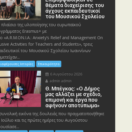
θέματα διαχείρισης του
άγχους εκπαιδευτικοί
του Μουσικού Σχολείου
 πλαίσιο της υλοποίησης του ευρωπαϊκού
γράμματος Erasmus+ με
λο «A.R.M.ON.I.A.: Anxiety’s Relief and Management On
lusive Activities for Teachers and Students», τρεις
αιδευτικοί του Μουσικού Σχολείου Ιωαννίνων
μετείχαν...
ιαφέρουσες Ιστορίες
Επικαιρότητα
6 Αυγούστου 2026
admin admin
Θ. Μπέγκας: «Ο Δήμος
μας αλλάζει με σχέδιο,
επιμονή και έργα που
αφήνουν αποτύπωμα»
συνολική εικόνα της δουλειάς που πραγματοποιήθηκε
 Ιούλιο και τις πρώτες ημέρες του Αυγούστου
ουσίασε...