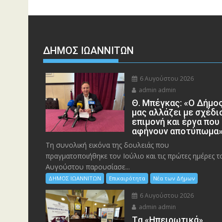
ΔΗΜΟΣ ΙΩΑΝΝΙΤΩΝ
6 Αυγούστου 2026
admin admin
Θ. Μπέγκας: «Ο Δήμο
μας αλλάζει με σχέδι
επιμονή και έργα που
αφήνουν αποτύπωμα
Τη συνολική εικόνα της δουλειάς που
πραγματοποιήθηκε τον Ιούλιο και τις πρώτες ημέρες τ
Αυγούστου παρουσίασε...
ΔΗΜΟΣ ΙΩΑΝΝΙΤΩΝ
Επικαιρότητα
Νέα των Δήμων
6 Αυγούστου 2026
admin admin
Tα «Ηπειρωτικά»