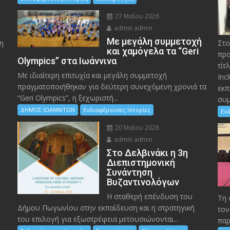
27 Μαΐου 2026
admin admin
Με μεγάλη συμμετοχή
η
Στο
και χαμόγελα τα “Geri
προ
Olympics” στα Ιωάννινα
τίτ
Με ιδιαίτερη επιτυχία και μεγάλη συμμετοχή
Inc
πραγματοποιήθηκαν για δεύτερη συνεχόμενη χρονιά τα
εκπ
“Geri Olympics”, η ξεχωριστή...
συμ
ΔΗΜΟΣ ΙΩΑΝΝΙΤΩΝ
Ενδιαφέρουσες Ιστορίες
Ενδ
20 Μαΐου 2026
admin admin
Στο Δελβινάκι η 3η
Διεπιστημονική
Συνάντηση
Βυζαντινολόγων
Η σταθερή επένδυση του
Τη 
Δήμου Πωγωνίου στην εκπαίδευση και η στρατηγική
τον
του επιλογή για εξωστρέφεια μετουσιώνονται...
παρ