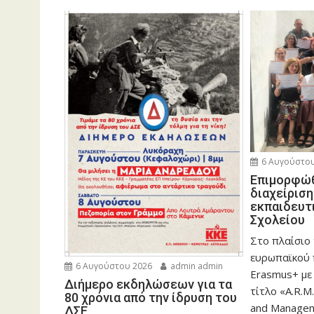
6 Αυγούστου
Eπιμορφώθ
διαχείρισ
εκπαιδευτ
Σχολείου
Στο πλαίσιο
ευρωπαϊκού
6 Αυγούστου 2026
admin admin
Erasmus+ με
Διήμερο εκδηλώσεων για τα
τίτλο «A.R.M.
80 χρόνια από την ίδρυση του
and Manageme
ΔΣΕ