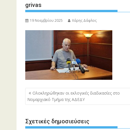
grivas
19 Νοεμβρίου 2025
Χάρης Δάφλος
Πλοήγηση
Ολοκληρώθηκαν οι εκλογικές διαδικασίες στο
άρθρων
Νομαρχιακό Τμήμα της ΑΔΕΔΥ
Σχετικές δημοσιεύσεις