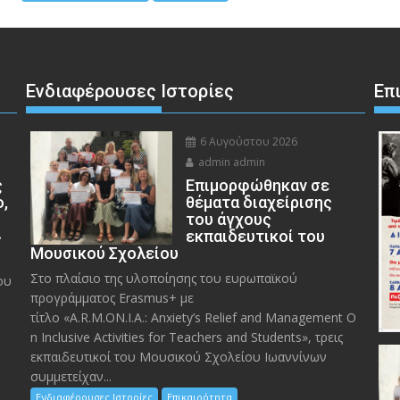
Ενδιαφέρουσες Ιστορίες
Επ
6 Αυγούστου 2026
admin admin
ς
Eπιμορφώθηκαν σε
ο,
θέματα διαχείρισης
του άγχους
»
εκπαιδευτικοί του
Μουσικού Σχολείου
Στο πλαίσιο της υλοποίησης του ευρωπαϊκού
ου
προγράμματος Erasmus+ με
τίτλο «A.R.M.ON.I.A.: Anxiety’s Relief and Management O
n Inclusive Activities for Teachers and Students», τρεις
εκπαιδευτικοί του Μουσικού Σχολείου Ιωαννίνων
συμμετείχαν...
Ενδιαφέρουσες Ιστορίες
Επικαιρότητα